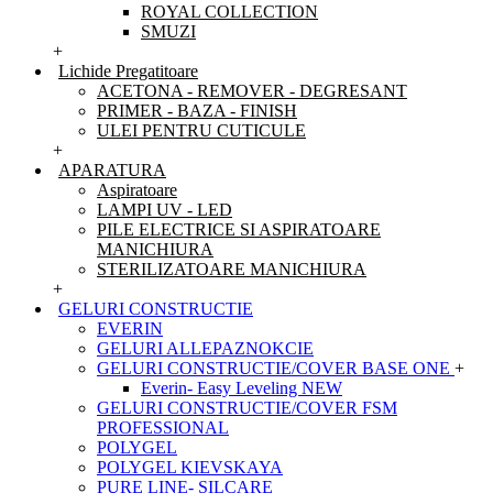
ROYAL COLLECTION
SMUZI
+
Lichide Pregatitoare
ACETONA - REMOVER - DEGRESANT
PRIMER - BAZA - FINISH
ULEI PENTRU CUTICULE
+
APARATURA
Aspiratoare
LAMPI UV - LED
PILE ELECTRICE SI ASPIRATOARE
MANICHIURA
STERILIZATOARE MANICHIURA
+
GELURI CONSTRUCTIE
EVERIN
GELURI ALLEPAZNOKCIE
GELURI CONSTRUCTIE/COVER BASE ONE
+
Everin- Easy Leveling NEW
GELURI CONSTRUCTIE/COVER FSM
PROFESSIONAL
POLYGEL
POLYGEL KIEVSKAYA
PURE LINE- SILCARE