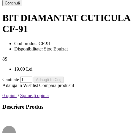
Continuă
BIT DIAMANTAT CUTICULA
CF-91
Cod produs:
CF-91
Disponibilitate:
Stoc Epuizat
8
S
19,00 Lei
Cantitate
Adaugă în Coş
Adaugă in Wishlist
Compară produsul
0 opinii
/
Spune-ţi opinia
Descriere Produs