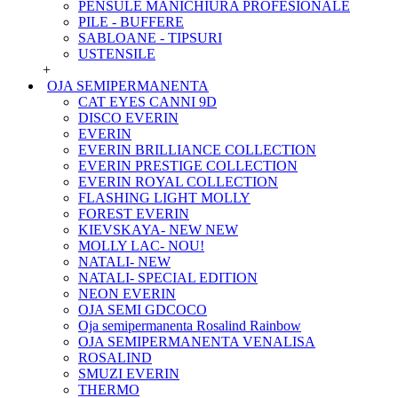
PENSULE MANICHIURA PROFESIONALE
PILE - BUFFERE
SABLOANE - TIPSURI
USTENSILE
+
OJA SEMIPERMANENTA
CAT EYES CANNI 9D
DISCO EVERIN
EVERIN
EVERIN BRILLIANCE COLLECTION
EVERIN PRESTIGE COLLECTION
EVERIN ROYAL COLLECTION
FLASHING LIGHT MOLLY
FOREST EVERIN
KIEVSKAYA- NEW NEW
MOLLY LAC- NOU!
NATALI- NEW
NATALI- SPECIAL EDITION
NEON EVERIN
OJA SEMI GDCOCO
Oja semipermanenta Rosalind Rainbow
OJA SEMIPERMANENTA VENALISA
ROSALIND
SMUZI EVERIN
THERMO