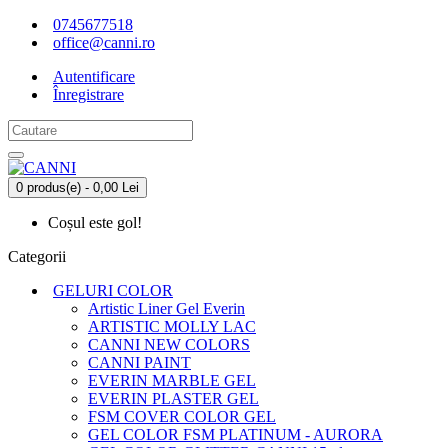
0745677518
office@canni.ro
Autentificare
Înregistrare
0 produs(e) - 0,00 Lei
Coșul este gol!
Categorii
GELURI COLOR
Artistic Liner Gel Everin
ARTISTIC MOLLY LAC
CANNI NEW COLORS
CANNI PAINT
EVERIN MARBLE GEL
EVERIN PLASTER GEL
FSM COVER COLOR GEL
GEL COLOR FSM PLATINUM - AURORA