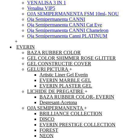
VENALISA 3 IN 1
Venalisa VIP5
OJA SEMIPERMANENTA FSM 10ml- NOU
Oja Semipermanenta CANNI
Oja Semipermanenta CANNI Cat Eye
Oja Semipermanenta CANNI Chameleon
Oja Semipermanenta Canni PLATINUM
+
EVERIN
BAZA RUBBER COLOR
GEL COLOR SHIMMER ROSE GLITTER
GEL CONSTRUCTIE COVER
GELURI PICTURA
+
Artistic Liner Gel Everin
EVERIN MARBLE GEL
EVERIN PLASTER GEL
LICHIDE DE PREGATIRE
+
BAZA RUBBER COLOR- EVERIN
Degresant-Acetona
OJA SEMIPERMANENTA
+
BRILLIANCE COLLECTION
DISCO
EVERIN PRESTIGE COLLECTION
FOREST
NEON