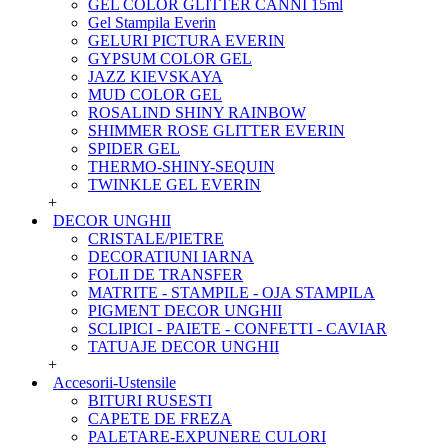
GEL COLOR GLITTER CANNI 15ml
Gel Stampila Everin
GELURI PICTURA EVERIN
GYPSUM COLOR GEL
JAZZ KIEVSKAYA
MUD COLOR GEL
ROSALIND SHINY RAINBOW
SHIMMER ROSE GLITTER EVERIN
SPIDER GEL
THERMO-SHINY-SEQUIN
TWINKLE GEL EVERIN
+
DECOR UNGHII
CRISTALE/PIETRE
DECORATIUNI IARNA
FOLII DE TRANSFER
MATRITE - STAMPILE - OJA STAMPILA
PIGMENT DECOR UNGHII
SCLIPICI - PAIETE - CONFETTI - CAVIAR
TATUAJE DECOR UNGHII
+
Accesorii-Ustensile
BITURI RUSESTI
CAPETE DE FREZA
PALETARE-EXPUNERE CULORI