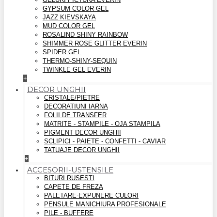
GYPSUM COLOR GEL
JAZZ KIEVSKAYA
MUD COLOR GEL
ROSALIND SHINY RAINBOW
SHIMMER ROSE GLITTER EVERIN
SPIDER GEL
THERMO-SHINY-SEQUIN
TWINKLE GEL EVERIN
+
DECOR UNGHII
CRISTALE/PIETRE
DECORATIUNI IARNA
FOLII DE TRANSFER
MATRITE - STAMPILE - OJA STAMPILA
PIGMENT DECOR UNGHII
SCLIPICI - PAIETE - CONFETTI - CAVIAR
TATUAJE DECOR UNGHII
+
ACCESORII-USTENSILE
BITURI RUSESTI
CAPETE DE FREZA
PALETARE-EXPUNERE CULORI
PENSULE MANICHIURA PROFESIONALE
PILE - BUFFERE