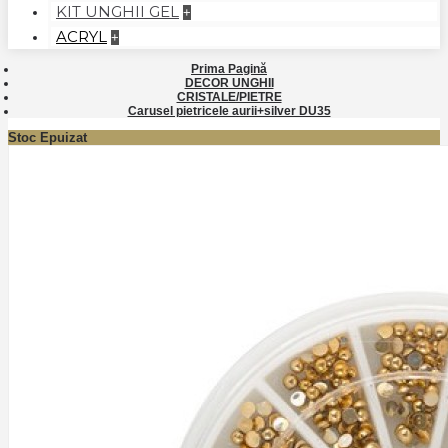
KIT UNGHII GEL
+
ACRYL
+
Prima Pagină
DECOR UNGHII
CRISTALE/PIETRE
Carusel pietricele aurii+silver DU35
Stoc Epuizat