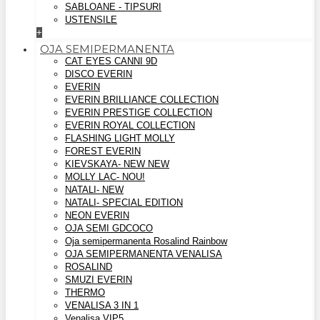
SABLOANE - TIPSURI
USTENSILE
+
OJA SEMIPERMANENTA
CAT EYES CANNI 9D
DISCO EVERIN
EVERIN
EVERIN BRILLIANCE COLLECTION
EVERIN PRESTIGE COLLECTION
EVERIN ROYAL COLLECTION
FLASHING LIGHT MOLLY
FOREST EVERIN
KIEVSKAYA- NEW NEW
MOLLY LAC- NOU!
NATALI- NEW
NATALI- SPECIAL EDITION
NEON EVERIN
OJA SEMI GDCOCO
Oja semipermanenta Rosalind Rainbow
OJA SEMIPERMANENTA VENALISA
ROSALIND
SMUZI EVERIN
THERMO
VENALISA 3 IN 1
Venalisa VIP5