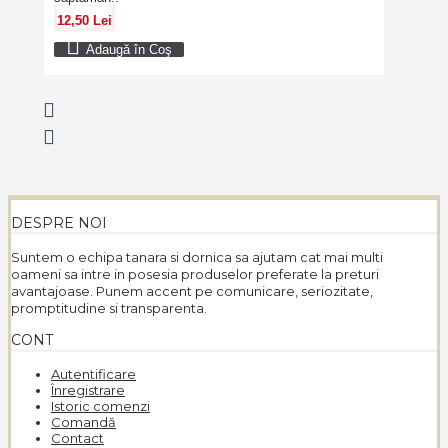
12,50 Lei
Adaugă în Coş
DESPRE NOI
Suntem o echipa tanara si dornica sa ajutam cat mai multi
oameni sa intre in posesia produselor preferate la preturi
avantajoase. Punem accent pe comunicare, seriozitate,
promptitudine si transparenta.
CONT
Autentificare
Înregistrare
Istoric comenzi
Comandă
Contact