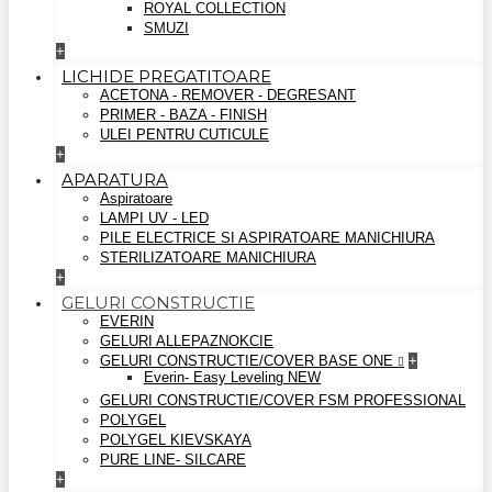
ROYAL COLLECTION
SMUZI
+
LICHIDE PREGATITOARE
ACETONA - REMOVER - DEGRESANT
PRIMER - BAZA - FINISH
ULEI PENTRU CUTICULE
+
APARATURA
Aspiratoare
LAMPI UV - LED
PILE ELECTRICE SI ASPIRATOARE MANICHIURA
STERILIZATOARE MANICHIURA
+
GELURI CONSTRUCTIE
EVERIN
GELURI ALLEPAZNOKCIE
GELURI CONSTRUCTIE/COVER BASE ONE
+
Everin- Easy Leveling NEW
GELURI CONSTRUCTIE/COVER FSM PROFESSIONAL
POLYGEL
POLYGEL KIEVSKAYA
PURE LINE- SILCARE
+