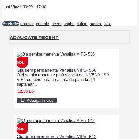
Luni-Vineri 09:00 - 17:30
Etichete:
carusel
,
cristale
,
decor
,
unghii
,
buline
,
marimi
,
mix
ADAUGATE RECENT
Nou
Oja semipermanenta Venalisa VIP5- 556
Ojei semipermanente profesionala de la VENALISA
VIP4 cu rezistenta garantata de pana la 3-4
saptaman..
12,50 Lei
Adaugă în Coş
Nou
Oja semipermanenta Venalisa VIP5- 542