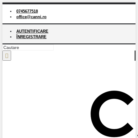
0745677518
office@canni.ro
AUTENTIFICARE
ÎNREGISTRARE