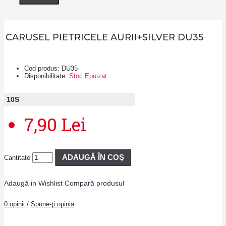
CARUSEL PIETRICELE AURII+SILVER DU35
Cod produs:
DU35
Disponibilitate:
Stoc Epuizat
10
S
7,90 Lei
ADAUGĂ ÎN COŞ
Cantitate
Adaugă in Wishlist
Compară produsul
0 opinii
/
Spune-ţi opinia