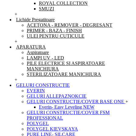
ROYAL COLLECTION
SMUZI
+
Lichide Pregatitoare
ACETONA - REMOVER - DEGRESANT
PRIMER - BAZA - FINISH
ULEI PENTRU CUTICULE
+
APARATURA
Aspiratoare
LAMPI UV - LED
PILE ELECTRICE SI ASPIRATOARE
MANICHIURA
STERILIZATOARE MANICHIURA
+
GELURI CONSTRUCTIE
EVERIN
GELURI ALLEPAZNOKCIE
GELURI CONSTRUCTIE/COVER BASE ONE
+
Everin- Easy Leveling NEW
GELURI CONSTRUCTIE/COVER FSM
PROFESSIONAL
POLYGEL
POLYGEL KIEVSKAYA
PURE LINE- SILCARE