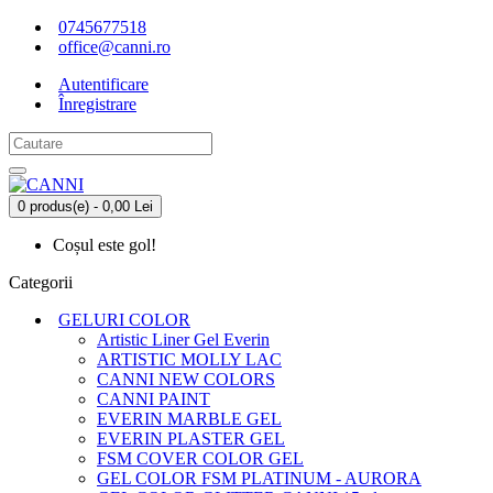
0745677518
office@canni.ro
Autentificare
Înregistrare
0 produs(e) - 0,00 Lei
Coșul este gol!
Categorii
GELURI COLOR
Artistic Liner Gel Everin
ARTISTIC MOLLY LAC
CANNI NEW COLORS
CANNI PAINT
EVERIN MARBLE GEL
EVERIN PLASTER GEL
FSM COVER COLOR GEL
GEL COLOR FSM PLATINUM - AURORA