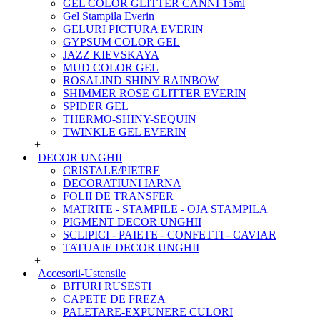
GEL COLOR GLITTER CANNI 15ml
Gel Stampila Everin
GELURI PICTURA EVERIN
GYPSUM COLOR GEL
JAZZ KIEVSKAYA
MUD COLOR GEL
ROSALIND SHINY RAINBOW
SHIMMER ROSE GLITTER EVERIN
SPIDER GEL
THERMO-SHINY-SEQUIN
TWINKLE GEL EVERIN
+
DECOR UNGHII
CRISTALE/PIETRE
DECORATIUNI IARNA
FOLII DE TRANSFER
MATRITE - STAMPILE - OJA STAMPILA
PIGMENT DECOR UNGHII
SCLIPICI - PAIETE - CONFETTI - CAVIAR
TATUAJE DECOR UNGHII
+
Accesorii-Ustensile
BITURI RUSESTI
CAPETE DE FREZA
PALETARE-EXPUNERE CULORI