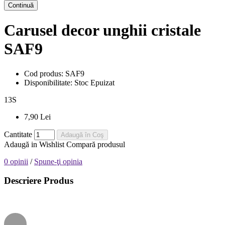
Continuă
Carusel decor unghii cristale
SAF9
Cod produs:
SAF9
Disponibilitate:
Stoc Epuizat
13
S
7,90 Lei
Cantitate
Adaugă în Coş
Adaugă in Wishlist
Compară produsul
0 opinii
/
Spune-ţi opinia
Descriere Produs