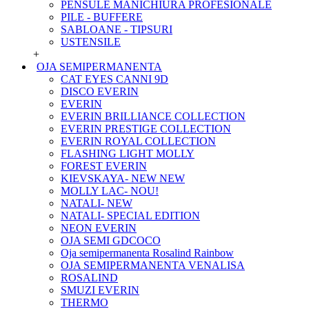
PENSULE MANICHIURA PROFESIONALE
PILE - BUFFERE
SABLOANE - TIPSURI
USTENSILE
+
OJA SEMIPERMANENTA
CAT EYES CANNI 9D
DISCO EVERIN
EVERIN
EVERIN BRILLIANCE COLLECTION
EVERIN PRESTIGE COLLECTION
EVERIN ROYAL COLLECTION
FLASHING LIGHT MOLLY
FOREST EVERIN
KIEVSKAYA- NEW NEW
MOLLY LAC- NOU!
NATALI- NEW
NATALI- SPECIAL EDITION
NEON EVERIN
OJA SEMI GDCOCO
Oja semipermanenta Rosalind Rainbow
OJA SEMIPERMANENTA VENALISA
ROSALIND
SMUZI EVERIN
THERMO