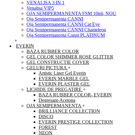
VENALISA 3 IN 1
Venalisa VIP5
OJA SEMIPERMANENTA FSM 10ml- NOU
Oja Semipermanenta CANNI
Oja Semipermanenta CANNI Cat Eye
Oja Semipermanenta CANNI Chameleon
Oja Semipermanenta Canni PLATINUM
+
EVERIN
BAZA RUBBER COLOR
GEL COLOR SHIMMER ROSE GLITTER
GEL CONSTRUCTIE COVER
GELURI PICTURA
+
Artistic Liner Gel Everin
EVERIN MARBLE GEL
EVERIN PLASTER GEL
LICHIDE DE PREGATIRE
+
BAZA RUBBER COLOR- EVERIN
Degresant-Acetona
OJA SEMIPERMANENTA
+
BRILLIANCE COLLECTION
DISCO
EVERIN PRESTIGE COLLECTION
FOREST
NEON