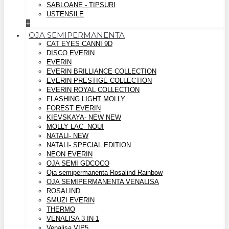
SABLOANE - TIPSURI
USTENSILE
+
OJA SEMIPERMANENTA
CAT EYES CANNI 9D
DISCO EVERIN
EVERIN
EVERIN BRILLIANCE COLLECTION
EVERIN PRESTIGE COLLECTION
EVERIN ROYAL COLLECTION
FLASHING LIGHT MOLLY
FOREST EVERIN
KIEVSKAYA- NEW NEW
MOLLY LAC- NOU!
NATALI- NEW
NATALI- SPECIAL EDITION
NEON EVERIN
OJA SEMI GDCOCO
Oja semipermanenta Rosalind Rainbow
OJA SEMIPERMANENTA VENALISA
ROSALIND
SMUZI EVERIN
THERMO
VENALISA 3 IN 1
Venalisa VIP5