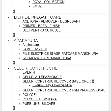
ROYAL COLLECTION
SMUZI
+
LICHIDE PREGATITOARE
ACETONA - REMOVER - DEGRESANT
PRIMER - BAZA - FINISH
ULEI PENTRU CUTICULE
+
APARATURA
Aspiratoare
LAMPI UV - LED
PILE ELECTRICE SI ASPIRATOARE MANICHIURA
STERILIZATOARE MANICHIURA
+
GELURI CONSTRUCTIE
EVERIN
GELURI ALLEPAZNOKCIE
GELURI CONSTRUCTIE/COVER BASE ONE
+
Everin- Easy Leveling NEW
GELURI CONSTRUCTIE/COVER FSM PROFESSIONAL
POLYGEL
POLYGEL KIEVSKAYA
PURE LINE- SILCARE
+