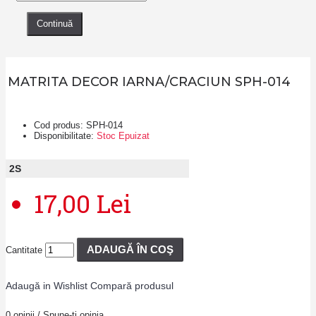
Continuă
MATRITA DECOR IARNA/CRACIUN SPH-014
Cod produs:
SPH-014
Disponibilitate:
Stoc Epuizat
2
S
17,00 Lei
ADAUGĂ ÎN COŞ
Cantitate
Adaugă in Wishlist
Compară produsul
0 opinii
/
Spune-ţi opinia