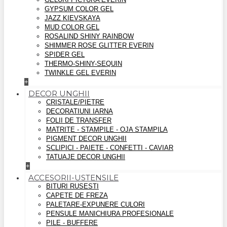
GYPSUM COLOR GEL
JAZZ KIEVSKAYA
MUD COLOR GEL
ROSALIND SHINY RAINBOW
SHIMMER ROSE GLITTER EVERIN
SPIDER GEL
THERMO-SHINY-SEQUIN
TWINKLE GEL EVERIN
+
DECOR UNGHII
CRISTALE/PIETRE
DECORATIUNI IARNA
FOLII DE TRANSFER
MATRITE - STAMPILE - OJA STAMPILA
PIGMENT DECOR UNGHII
SCLIPICI - PAIETE - CONFETTI - CAVIAR
TATUAJE DECOR UNGHII
+
ACCESORII-USTENSILE
BITURI RUSESTI
CAPETE DE FREZA
PALETARE-EXPUNERE CULORI
PENSULE MANICHIURA PROFESIONALE
PILE - BUFFERE