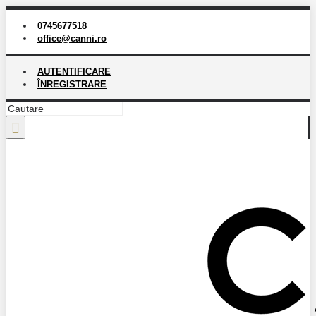
0745677518
office@canni.ro
AUTENTIFICARE
ÎNREGISTRARE