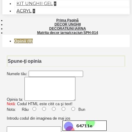
KIT UNGHII GEL
+
ACRYL
+
Prima Pagină
DECOR UNGHII
DECORATIUNI IARNA
Matrita decor iarna/craciun SPH-014
Opinii (0)
Spune-ţi opinia
Numele tău:
Opinia ta:
Notă:
Codul HTML este citit ca şi text!
Nota:
Rău
Bun
Introdu codul din imaginea de mai jos