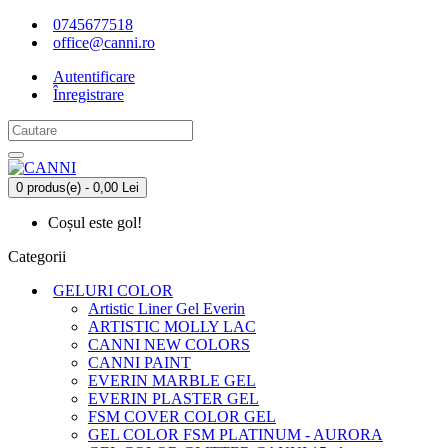
0745677518
office@canni.ro
Autentificare
Înregistrare
0 produs(e) - 0,00 Lei
Coșul este gol!
Categorii
GELURI COLOR
Artistic Liner Gel Everin
ARTISTIC MOLLY LAC
CANNI NEW COLORS
CANNI PAINT
EVERIN MARBLE GEL
EVERIN PLASTER GEL
FSM COVER COLOR GEL
GEL COLOR FSM PLATINUM - AURORA