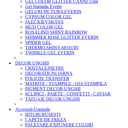
GEL COLOR GLITTER CANNI 15ml
Gel Stampila Everin
GELURI PICTURA EVERIN
GYPSUM COLOR GEL
JAZZ KIEVSKAYA
MUD COLOR GEL
ROSALIND SHINY RAINBOW
SHIMMER ROSE GLITTER EVERIN
SPIDER GEL
THERMO-SHINY-SEQUIN
TWINKLE GEL EVERIN
+
DECOR UNGHII
CRISTALE/PIETRE
DECORATIUNI IARNA
FOLII DE TRANSFER
MATRITE - STAMPILE - OJA STAMPILA
PIGMENT DECOR UNGHII
SCLIPICI - PAIETE - CONFETTI - CAVIAR
TATUAJE DECOR UNGHII
+
Accesorii-Ustensile
BITURI RUSESTI
CAPETE DE FREZA
PALETARE-EXPUNERE CULORI