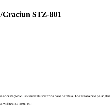
na/Craciun STZ-801
ie apoi stergeti cu un servetel uscat zona pana ce tatuajul de fixeaza bine pe unghie
at va fi uscata complet.)