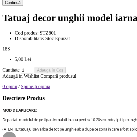
Continuă
Tatuaj decor unghii model iar
Cod produs:
STZ801
Disponibilitate:
Stoc Epuizat
18
S
5,00 Lei
Cantitate
Adaugă în Coş
Adaugă in Wishlist
Compară produsul
0 opinii
/
Spune-ţi opinia
Descriere Produs
MOD DE APLICARE:
Departati modelul de pe tipar, inmuiati in apa pentru 10-20secunde, lipiti pe ungh
(ATENTIE: tatuajul se va fixa de tot pe unghie abia dupa ce zona in care a fost aplic