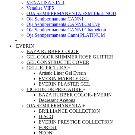
VENALISA 3 IN 1
Venalisa VIP5
OJA SEMIPERMANENTA FSM 10ml- NOU
Oja Semipermanenta CANNI
Oja Semipermanenta CANNI Cat Eye
Oja Semipermanenta CANNI Chameleon
Oja Semipermanenta Canni PLATINUM
+
EVERIN
BAZA RUBBER COLOR
GEL COLOR SHIMMER ROSE GLITTER
GEL CONSTRUCTIE COVER
GELURI PICTURA
+
Artistic Liner Gel Everin
EVERIN MARBLE GEL
EVERIN PLASTER GEL
LICHIDE DE PREGATIRE
+
BAZA RUBBER COLOR- EVERIN
Degresant-Acetona
OJA SEMIPERMANENTA
+
BRILLIANCE COLLECTION
DISCO
EVERIN PRESTIGE COLLECTION
FOREST
NEON