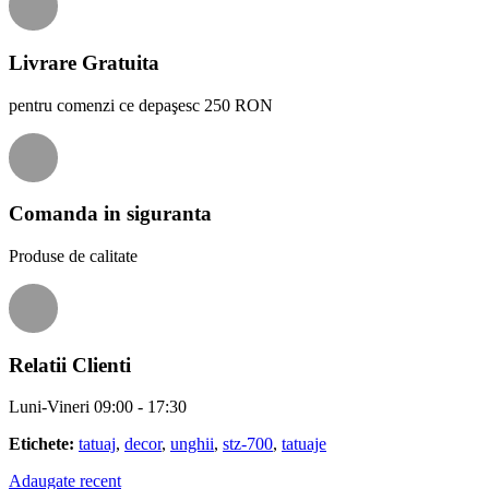
Livrare Gratuita
pentru comenzi ce depaşesc 250 RON
Comanda in siguranta
Produse de calitate
Relatii Clienti
Luni-Vineri 09:00 - 17:30
Etichete:
tatuaj
,
decor
,
unghii
,
stz-700
,
tatuaje
Adaugate recent