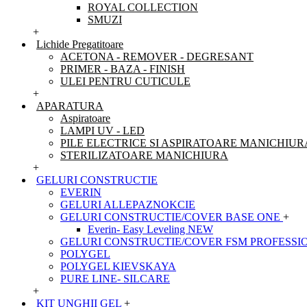
ROYAL COLLECTION
SMUZI
+
Lichide Pregatitoare
ACETONA - REMOVER - DEGRESANT
PRIMER - BAZA - FINISH
ULEI PENTRU CUTICULE
+
APARATURA
Aspiratoare
LAMPI UV - LED
PILE ELECTRICE SI ASPIRATOARE MANICHIUR
STERILIZATOARE MANICHIURA
+
GELURI CONSTRUCTIE
EVERIN
GELURI ALLEPAZNOKCIE
GELURI CONSTRUCTIE/COVER BASE ONE
+
Everin- Easy Leveling NEW
GELURI CONSTRUCTIE/COVER FSM PROFESSI
POLYGEL
POLYGEL KIEVSKAYA
PURE LINE- SILCARE
+
KIT UNGHII GEL
+