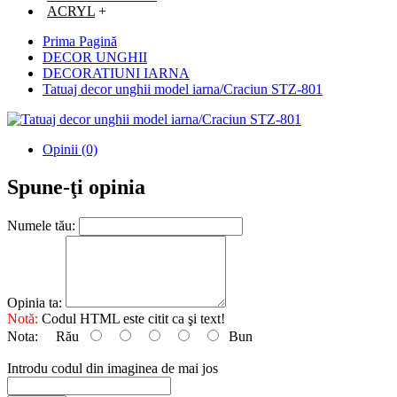
ACRYL
+
Prima Pagină
DECOR UNGHII
DECORATIUNI IARNA
Tatuaj decor unghii model iarna/Craciun STZ-801
Opinii (0)
Spune-ţi opinia
Numele tău:
Opinia ta:
Notă:
Codul HTML este citit ca şi text!
Nota:
Rău
Bun
Introdu codul din imaginea de mai jos