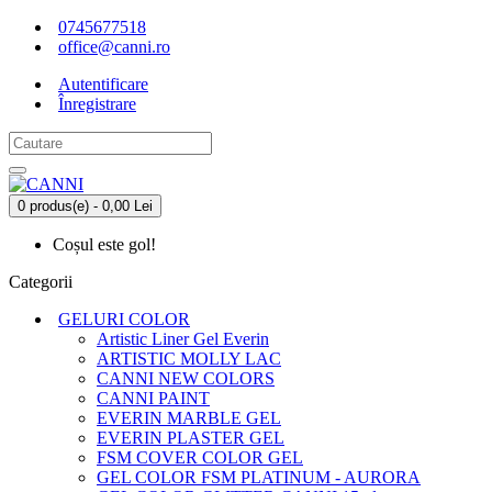
0745677518
office@canni.ro
Autentificare
Înregistrare
0 produs(e) - 0,00 Lei
Coșul este gol!
Categorii
GELURI COLOR
Artistic Liner Gel Everin
ARTISTIC MOLLY LAC
CANNI NEW COLORS
CANNI PAINT
EVERIN MARBLE GEL
EVERIN PLASTER GEL
FSM COVER COLOR GEL
GEL COLOR FSM PLATINUM - AURORA