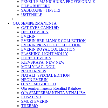
PENSULE MANICHIURA PROFESIONALE
PILE - BUFFERE
SABLOANE - TIPSURI
USTENSILE
+
OJA SEMIPERMANENTA
CAT EYES CANNI 9D
DISCO EVERIN
EVERIN
EVERIN BRILLIANCE COLLECTION
EVERIN PRESTIGE COLLECTION
EVERIN ROYAL COLLECTION
FLASHING LIGHT MOLLY
FOREST EVERIN
KIEVSKAYA- NEW NEW
MOLLY LAC- NOU!
NATALI- NEW
NATALI- SPECIAL EDITION
NEON EVERIN
OJA SEMI GDCOCO
Oja semipermanenta Rosalind Rainbow
OJA SEMIPERMANENTA VENALISA
ROSALIND
SMUZI EVERIN
THERMO