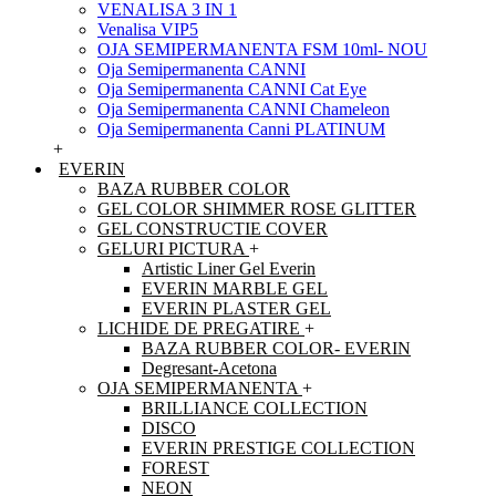
VENALISA 3 IN 1
Venalisa VIP5
OJA SEMIPERMANENTA FSM 10ml- NOU
Oja Semipermanenta CANNI
Oja Semipermanenta CANNI Cat Eye
Oja Semipermanenta CANNI Chameleon
Oja Semipermanenta Canni PLATINUM
+
EVERIN
BAZA RUBBER COLOR
GEL COLOR SHIMMER ROSE GLITTER
GEL CONSTRUCTIE COVER
GELURI PICTURA
+
Artistic Liner Gel Everin
EVERIN MARBLE GEL
EVERIN PLASTER GEL
LICHIDE DE PREGATIRE
+
BAZA RUBBER COLOR- EVERIN
Degresant-Acetona
OJA SEMIPERMANENTA
+
BRILLIANCE COLLECTION
DISCO
EVERIN PRESTIGE COLLECTION
FOREST
NEON