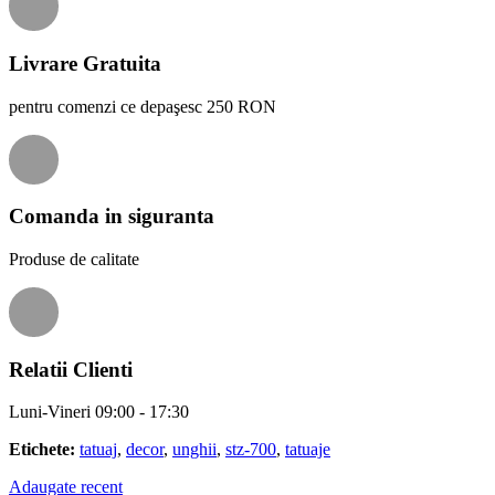
Livrare Gratuita
pentru comenzi ce depaşesc 250 RON
Comanda in siguranta
Produse de calitate
Relatii Clienti
Luni-Vineri 09:00 - 17:30
Etichete:
tatuaj
,
decor
,
unghii
,
stz-700
,
tatuaje
Adaugate recent