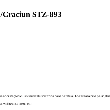
na/Craciun STZ-893
ie apoi stergeti cu un servetel uscat zona pana ce tatuajul de fixeaza bine pe unghie
at va fi uscata complet.)