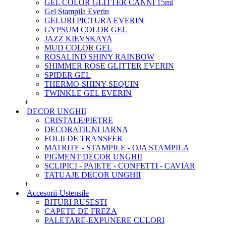
GEL COLOR GLITTER CANNI 15ml
Gel Stampila Everin
GELURI PICTURA EVERIN
GYPSUM COLOR GEL
JAZZ KIEVSKAYA
MUD COLOR GEL
ROSALIND SHINY RAINBOW
SHIMMER ROSE GLITTER EVERIN
SPIDER GEL
THERMO-SHINY-SEQUIN
TWINKLE GEL EVERIN
+
DECOR UNGHII
CRISTALE/PIETRE
DECORATIUNI IARNA
FOLII DE TRANSFER
MATRITE - STAMPILE - OJA STAMPILA
PIGMENT DECOR UNGHII
SCLIPICI - PAIETE - CONFETTI - CAVIAR
TATUAJE DECOR UNGHII
+
Accesorii-Ustensile
BITURI RUSESTI
CAPETE DE FREZA
PALETARE-EXPUNERE CULORI