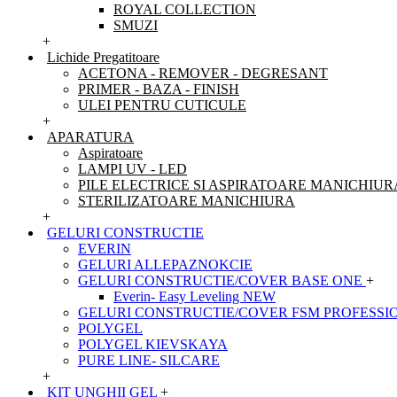
ROYAL COLLECTION
SMUZI
+
Lichide Pregatitoare
ACETONA - REMOVER - DEGRESANT
PRIMER - BAZA - FINISH
ULEI PENTRU CUTICULE
+
APARATURA
Aspiratoare
LAMPI UV - LED
PILE ELECTRICE SI ASPIRATOARE MANICHIUR
STERILIZATOARE MANICHIURA
+
GELURI CONSTRUCTIE
EVERIN
GELURI ALLEPAZNOKCIE
GELURI CONSTRUCTIE/COVER BASE ONE
+
Everin- Easy Leveling NEW
GELURI CONSTRUCTIE/COVER FSM PROFESSI
POLYGEL
POLYGEL KIEVSKAYA
PURE LINE- SILCARE
+
KIT UNGHII GEL
+