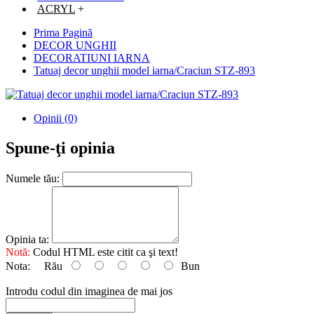
ACRYL
+
Prima Pagină
DECOR UNGHII
DECORATIUNI IARNA
Tatuaj decor unghii model iarna/Craciun STZ-893
Opinii (0)
Spune-ţi opinia
Numele tău:
Opinia ta:
Notă:
Codul HTML este citit ca şi text!
Nota:
Rău
Bun
Introdu codul din imaginea de mai jos