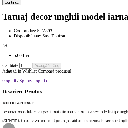
Continuă
Tatuaj decor unghii model iar
Cod produs:
STZ893
Disponibilitate:
Stoc Epuizat
5
S
5,00 Lei
Cantitate
Adaugă în Coş
Adaugă in Wishlist
Compară produsul
0 opinii
/
Spune-ţi opinia
Descriere Produs
MOD DE APLICARE:
Departati modelul de pe tipar, inmuiati in apa pentru 10-20secunde, lipiti pe ungh
(ATENTIE: tatuajul se va fixa de tot pe unghie abia dupa ce zona in care a fost aplic