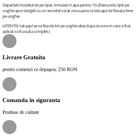
Departati modelul de pe tipar, inmuiati in apa pentru 10-20secunde, lipiti pe
unghie apoi stergeti cu un servetel uscat zona pana ce tatuajul de fixeaza bine
pe unghie.
(ATENTIE: tatuajul se va fixa de tot pe unghie abia dupa ce zona in care a fost
aplicat va fi uscata complet.)
Livrare Gratuita
pentru comenzi ce depaşesc 250 RON
Comanda in siguranta
Produse de calitate