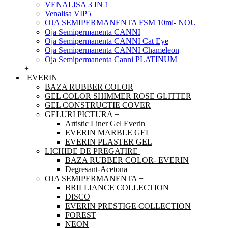
VENALISA 3 IN 1
Venalisa VIP5
OJA SEMIPERMANENTA FSM 10ml- NOU
Oja Semipermanenta CANNI
Oja Semipermanenta CANNI Cat Eye
Oja Semipermanenta CANNI Chameleon
Oja Semipermanenta Canni PLATINUM
+
EVERIN
BAZA RUBBER COLOR
GEL COLOR SHIMMER ROSE GLITTER
GEL CONSTRUCTIE COVER
GELURI PICTURA
+
Artistic Liner Gel Everin
EVERIN MARBLE GEL
EVERIN PLASTER GEL
LICHIDE DE PREGATIRE
+
BAZA RUBBER COLOR- EVERIN
Degresant-Acetona
OJA SEMIPERMANENTA
+
BRILLIANCE COLLECTION
DISCO
EVERIN PRESTIGE COLLECTION
FOREST
NEON