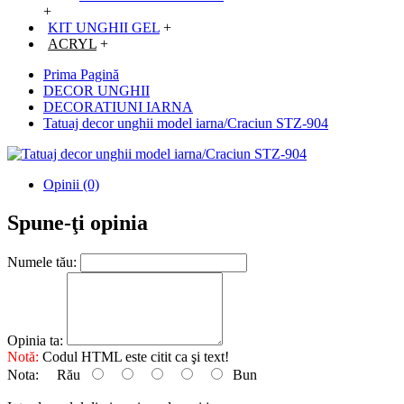
+
KIT UNGHII GEL
+
ACRYL
+
Prima Pagină
DECOR UNGHII
DECORATIUNI IARNA
Tatuaj decor unghii model iarna/Craciun STZ-904
Opinii (0)
Spune-ţi opinia
Numele tău:
Opinia ta:
Notă:
Codul HTML este citit ca şi text!
Nota:
Rău
Bun