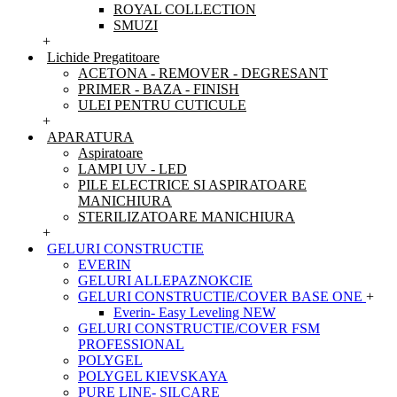
ROYAL COLLECTION
SMUZI
+
Lichide Pregatitoare
ACETONA - REMOVER - DEGRESANT
PRIMER - BAZA - FINISH
ULEI PENTRU CUTICULE
+
APARATURA
Aspiratoare
LAMPI UV - LED
PILE ELECTRICE SI ASPIRATOARE
MANICHIURA
STERILIZATOARE MANICHIURA
+
GELURI CONSTRUCTIE
EVERIN
GELURI ALLEPAZNOKCIE
GELURI CONSTRUCTIE/COVER BASE ONE
+
Everin- Easy Leveling NEW
GELURI CONSTRUCTIE/COVER FSM
PROFESSIONAL
POLYGEL
POLYGEL KIEVSKAYA
PURE LINE- SILCARE