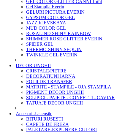
GEL COLOR GLITTER CANNI 15ml
Gel Stampila Everin
GELURI PICTURA EVERIN
GYPSUM COLOR GEL
JAZZ KIEVSKAYA
MUD COLOR GEL
ROSALIND SHINY RAINBOW
SHIMMER ROSE GLITTER EVERIN
SPIDER GEL
THERMO-SHINY-SEQUIN
TWINKLE GEL EVERIN
+
DECOR UNGHII
CRISTALE/PIETRE
DECORATIUNI IARNA
FOLII DE TRANSFER
MATRITE - STAMPILE - OJA STAMPILA
PIGMENT DECOR UNGHII
SCLIPICI - PAIETE - CONFETTI - CAVIAR
TATUAJE DECOR UNGHII
+
Accesorii-Ustensile
BITURI RUSESTI
CAPETE DE FREZA
PALETARE-EXPUNERE CULORI