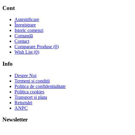
Cont
Autentificare
Înregistrare
Istoric comenzi
Comandă
Contact
Comparare Produse (
0
)
Wish List (
0
)
Info
Despre Noi
Termeni si conditii
Politica de confidentialitate
Politica cookies
Transport si plata
Returnări
ANPC
Newsletter