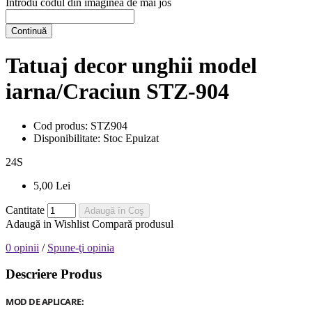
Introdu codul din imaginea de mai jos
Continuă
Tatuaj decor unghii model
iarna/Craciun STZ-904
Cod produs:
STZ904
Disponibilitate:
Stoc Epuizat
24
S
5,00 Lei
Cantitate
Adaugă în Coş
Adaugă in Wishlist
Compară produsul
0 opinii
/
Spune-ţi opinia
Descriere Produs
MOD DE APLICARE: