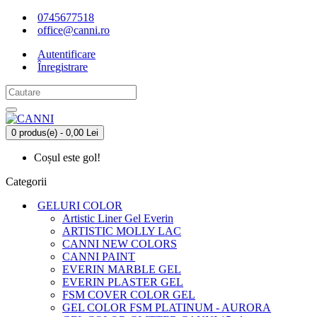
0745677518
office@canni.ro
Autentificare
Înregistrare
0 produs(e) - 0,00 Lei
Coșul este gol!
Categorii
GELURI COLOR
Artistic Liner Gel Everin
ARTISTIC MOLLY LAC
CANNI NEW COLORS
CANNI PAINT
EVERIN MARBLE GEL
EVERIN PLASTER GEL
FSM COVER COLOR GEL
GEL COLOR FSM PLATINUM - AURORA