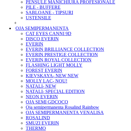
PENSULE MANICHIURA PROFESIONALE
PILE - BUFFERE
SABLOANE - TIPSURI
USTENSILE
+
OJA SEMIPERMANENTA
CAT EYES CANNI 9D
DISCO EVERIN
EVERIN
EVERIN BRILLIANCE COLLECTION
EVERIN PRESTIGE COLLECTION
EVERIN ROYAL COLLECTION
FLASHING LIGHT MOLLY
FOREST EVERIN
KIEVSKAYA- NEW NEW
MOLLY LAC- NOU!
NATALI- NEW
NATALI- SPECIAL EDITION
NEON EVERIN
OJA SEMI GDCOCO
Oja semipermanenta Rosalind Rainbow
OJA SEMIPERMANENTA VENALISA
ROSALIND
SMUZI EVERIN
THERMO