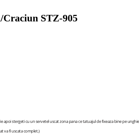
na/Craciun STZ-905
ie apoi stergeti cu un servetel uscat zona pana ce tatuajul de fixeaza bine pe unghie
at va fi uscata complet.)