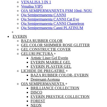
VENALISA 3 IN 1
Venalisa VIP5
OJA SEMIPERMANENTA FSM 10ml- NOU
Oja Semipermanenta CANNI
Oja Semipermanenta CANNI Cat Eye
Oja Semipermanenta CANNI Chameleon
Oja Semipermanenta Canni PLATINUM
+
EVERIN
BAZA RUBBER COLOR
GEL COLOR SHIMMER ROSE GLITTER
GEL CONSTRUCTIE COVER
GELURI PICTURA
+
Artistic Liner Gel Everin
EVERIN MARBLE GEL
EVERIN PLASTER GEL
LICHIDE DE PREGATIRE
+
BAZA RUBBER COLOR- EVERIN
Degresant-Acetona
OJA SEMIPERMANENTA
+
BRILLIANCE COLLECTION
DISCO
EVERIN PRESTIGE COLLECTION
FOREST
NEON