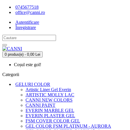
0745677518
office@canni.ro
Autentificare
Înregistrare
0 produs(e) - 0,00 Lei
Coșul este gol!
Categorii
GELURI COLOR
Artistic Liner Gel Everin
ARTISTIC MOLLY LAC
CANNI NEW COLORS
CANNI PAINT
EVERIN MARBLE GEL
EVERIN PLASTER GEL
FSM COVER COLOR GEL
GEL COLOR FSM PLATINUM - AURORA