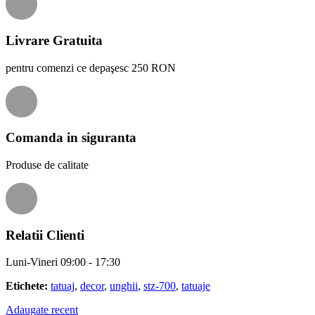
Livrare Gratuita
pentru comenzi ce depaşesc 250 RON
Comanda in siguranta
Produse de calitate
Relatii Clienti
Luni-Vineri 09:00 - 17:30
Etichete:
tatuaj
,
decor
,
unghii
,
stz-700
,
tatuaje
Adaugate recent