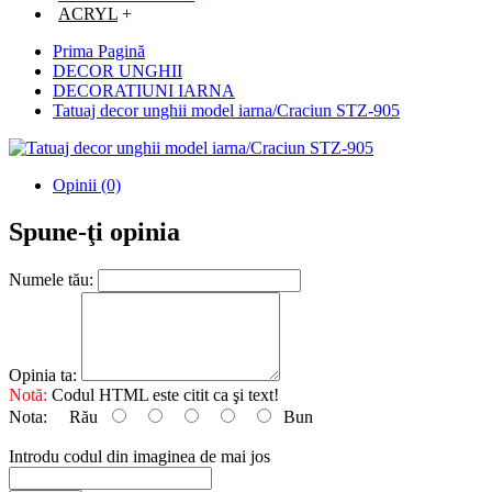
ACRYL
+
Prima Pagină
DECOR UNGHII
DECORATIUNI IARNA
Tatuaj decor unghii model iarna/Craciun STZ-905
Opinii (0)
Spune-ţi opinia
Numele tău:
Opinia ta:
Notă:
Codul HTML este citit ca şi text!
Nota:
Rău
Bun
Introdu codul din imaginea de mai jos