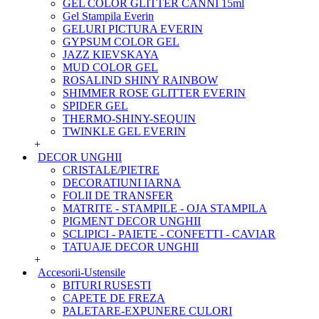
GEL COLOR GLITTER CANNI 15ml
Gel Stampila Everin
GELURI PICTURA EVERIN
GYPSUM COLOR GEL
JAZZ KIEVSKAYA
MUD COLOR GEL
ROSALIND SHINY RAINBOW
SHIMMER ROSE GLITTER EVERIN
SPIDER GEL
THERMO-SHINY-SEQUIN
TWINKLE GEL EVERIN
+
DECOR UNGHII
CRISTALE/PIETRE
DECORATIUNI IARNA
FOLII DE TRANSFER
MATRITE - STAMPILE - OJA STAMPILA
PIGMENT DECOR UNGHII
SCLIPICI - PAIETE - CONFETTI - CAVIAR
TATUAJE DECOR UNGHII
+
Accesorii-Ustensile
BITURI RUSESTI
CAPETE DE FREZA
PALETARE-EXPUNERE CULORI