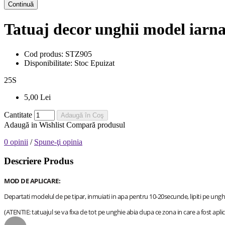
Continuă
Tatuaj decor unghii model iar
Cod produs:
STZ905
Disponibilitate:
Stoc Epuizat
25
S
5,00 Lei
Cantitate
Adaugă în Coş
Adaugă in Wishlist
Compară produsul
0 opinii
/
Spune-ţi opinia
Descriere Produs
MOD DE APLICARE:
Departati modelul de pe tipar, inmuiati in apa pentru 10-20secunde, lipiti pe ungh
(ATENTIE: tatuajul se va fixa de tot pe unghie abia dupa ce zona in care a fost aplic