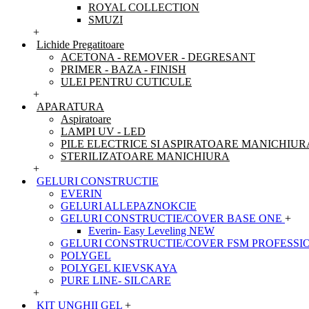
ROYAL COLLECTION
SMUZI
+
Lichide Pregatitoare
ACETONA - REMOVER - DEGRESANT
PRIMER - BAZA - FINISH
ULEI PENTRU CUTICULE
+
APARATURA
Aspiratoare
LAMPI UV - LED
PILE ELECTRICE SI ASPIRATOARE MANICHIUR
STERILIZATOARE MANICHIURA
+
GELURI CONSTRUCTIE
EVERIN
GELURI ALLEPAZNOKCIE
GELURI CONSTRUCTIE/COVER BASE ONE
+
Everin- Easy Leveling NEW
GELURI CONSTRUCTIE/COVER FSM PROFESSI
POLYGEL
POLYGEL KIEVSKAYA
PURE LINE- SILCARE
+
KIT UNGHII GEL
+