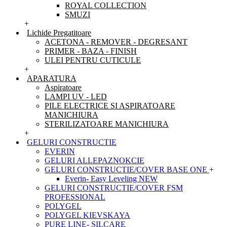
ROYAL COLLECTION
SMUZI
+
Lichide Pregatitoare
ACETONA - REMOVER - DEGRESANT
PRIMER - BAZA - FINISH
ULEI PENTRU CUTICULE
+
APARATURA
Aspiratoare
LAMPI UV - LED
PILE ELECTRICE SI ASPIRATOARE
MANICHIURA
STERILIZATOARE MANICHIURA
+
GELURI CONSTRUCTIE
EVERIN
GELURI ALLEPAZNOKCIE
GELURI CONSTRUCTIE/COVER BASE ONE
+
Everin- Easy Leveling NEW
GELURI CONSTRUCTIE/COVER FSM
PROFESSIONAL
POLYGEL
POLYGEL KIEVSKAYA
PURE LINE- SILCARE