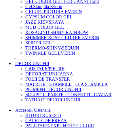
GEL COLOR GLITTER CANNI 15ml
Gel Stampila Everin
GELURI PICTURA EVERIN
GYPSUM COLOR GEL
JAZZ KIEVSKAYA
MUD COLOR GEL
ROSALIND SHINY RAINBOW
SHIMMER ROSE GLITTER EVERIN
SPIDER GEL
THERMO-SHINY-SEQUIN
TWINKLE GEL EVERIN
+
DECOR UNGHII
CRISTALE/PIETRE
DECORATIUNI IARNA
FOLII DE TRANSFER
MATRITE - STAMPILE - OJA STAMPILA
PIGMENT DECOR UNGHII
SCLIPICI - PAIETE - CONFETTI - CAVIAR
TATUAJE DECOR UNGHII
+
Accesorii-Ustensile
BITURI RUSESTI
CAPETE DE FREZA
PALETARE-EXPUNERE CULORI