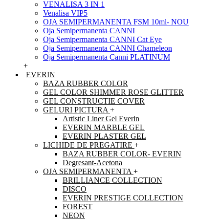
VENALISA 3 IN 1
Venalisa VIP5
OJA SEMIPERMANENTA FSM 10ml- NOU
Oja Semipermanenta CANNI
Oja Semipermanenta CANNI Cat Eye
Oja Semipermanenta CANNI Chameleon
Oja Semipermanenta Canni PLATINUM
+
EVERIN
BAZA RUBBER COLOR
GEL COLOR SHIMMER ROSE GLITTER
GEL CONSTRUCTIE COVER
GELURI PICTURA
+
Artistic Liner Gel Everin
EVERIN MARBLE GEL
EVERIN PLASTER GEL
LICHIDE DE PREGATIRE
+
BAZA RUBBER COLOR- EVERIN
Degresant-Acetona
OJA SEMIPERMANENTA
+
BRILLIANCE COLLECTION
DISCO
EVERIN PRESTIGE COLLECTION
FOREST
NEON