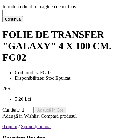
Introdu codul din imaginea de mai jos
Continuă
FOLIE DE TRANSFER
"GALAXY" 4 X 100 CM.-
FG02
Cod produs:
FG02
Disponibilitate:
Stoc Epuizat
26
S
5,20 Lei
Cantitate
Adaugă în Coş
Adaugă in Wishlist
Compară produsul
0 opinii
/
Spune-ţi opinia