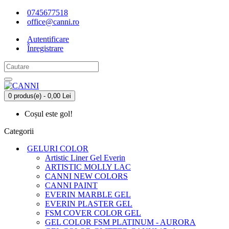
0745677518
office@canni.ro
Autentificare
Înregistrare
0 produs(e) - 0,00 Lei
Coșul este gol!
Categorii
GELURI COLOR
Artistic Liner Gel Everin
ARTISTIC MOLLY LAC
CANNI NEW COLORS
CANNI PAINT
EVERIN MARBLE GEL
EVERIN PLASTER GEL
FSM COVER COLOR GEL
GEL COLOR FSM PLATINUM - AURORA