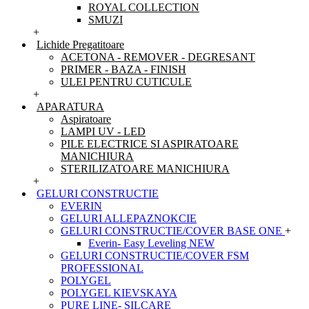
ROYAL COLLECTION
SMUZI
+
Lichide Pregatitoare
ACETONA - REMOVER - DEGRESANT
PRIMER - BAZA - FINISH
ULEI PENTRU CUTICULE
+
APARATURA
Aspiratoare
LAMPI UV - LED
PILE ELECTRICE SI ASPIRATOARE
MANICHIURA
STERILIZATOARE MANICHIURA
+
GELURI CONSTRUCTIE
EVERIN
GELURI ALLEPAZNOKCIE
GELURI CONSTRUCTIE/COVER BASE ONE
+
Everin- Easy Leveling NEW
GELURI CONSTRUCTIE/COVER FSM
PROFESSIONAL
POLYGEL
POLYGEL KIEVSKAYA
PURE LINE- SILCARE