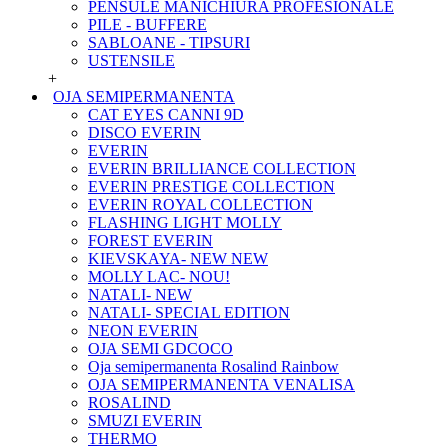
PENSULE MANICHIURA PROFESIONALE
PILE - BUFFERE
SABLOANE - TIPSURI
USTENSILE
+
OJA SEMIPERMANENTA
CAT EYES CANNI 9D
DISCO EVERIN
EVERIN
EVERIN BRILLIANCE COLLECTION
EVERIN PRESTIGE COLLECTION
EVERIN ROYAL COLLECTION
FLASHING LIGHT MOLLY
FOREST EVERIN
KIEVSKAYA- NEW NEW
MOLLY LAC- NOU!
NATALI- NEW
NATALI- SPECIAL EDITION
NEON EVERIN
OJA SEMI GDCOCO
Oja semipermanenta Rosalind Rainbow
OJA SEMIPERMANENTA VENALISA
ROSALIND
SMUZI EVERIN
THERMO