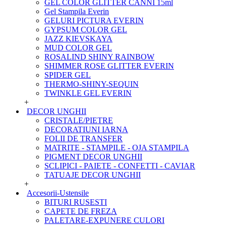
GEL COLOR GLITTER CANNI 15ml
Gel Stampila Everin
GELURI PICTURA EVERIN
GYPSUM COLOR GEL
JAZZ KIEVSKAYA
MUD COLOR GEL
ROSALIND SHINY RAINBOW
SHIMMER ROSE GLITTER EVERIN
SPIDER GEL
THERMO-SHINY-SEQUIN
TWINKLE GEL EVERIN
+
DECOR UNGHII
CRISTALE/PIETRE
DECORATIUNI IARNA
FOLII DE TRANSFER
MATRITE - STAMPILE - OJA STAMPILA
PIGMENT DECOR UNGHII
SCLIPICI - PAIETE - CONFETTI - CAVIAR
TATUAJE DECOR UNGHII
+
Accesorii-Ustensile
BITURI RUSESTI
CAPETE DE FREZA
PALETARE-EXPUNERE CULORI