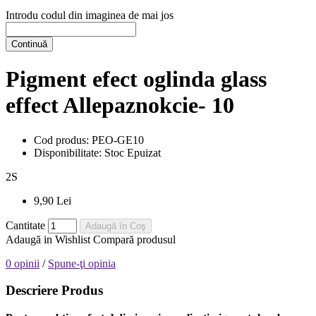
Introdu codul din imaginea de mai jos
Continuă
Pigment efect oglinda glass
effect Allepaznokcie- 10
Cod produs:
PEO-GE10
Disponibilitate:
Stoc Epuizat
2
S
9,90 Lei
Cantitate
Adaugă în Coş
Adaugă in Wishlist
Compară produsul
0 opinii
/
Spune-ţi opinia
Descriere Produs