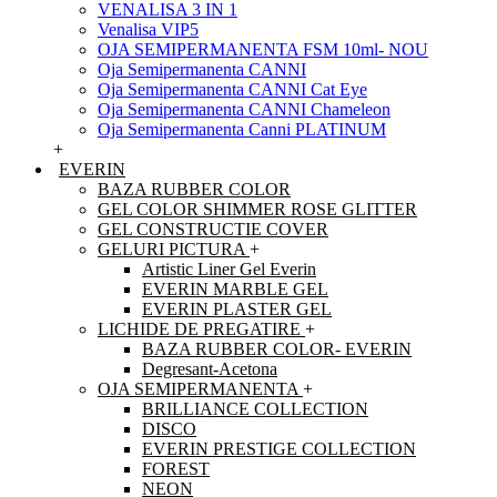
VENALISA 3 IN 1
Venalisa VIP5
OJA SEMIPERMANENTA FSM 10ml- NOU
Oja Semipermanenta CANNI
Oja Semipermanenta CANNI Cat Eye
Oja Semipermanenta CANNI Chameleon
Oja Semipermanenta Canni PLATINUM
+
EVERIN
BAZA RUBBER COLOR
GEL COLOR SHIMMER ROSE GLITTER
GEL CONSTRUCTIE COVER
GELURI PICTURA
+
Artistic Liner Gel Everin
EVERIN MARBLE GEL
EVERIN PLASTER GEL
LICHIDE DE PREGATIRE
+
BAZA RUBBER COLOR- EVERIN
Degresant-Acetona
OJA SEMIPERMANENTA
+
BRILLIANCE COLLECTION
DISCO
EVERIN PRESTIGE COLLECTION
FOREST
NEON