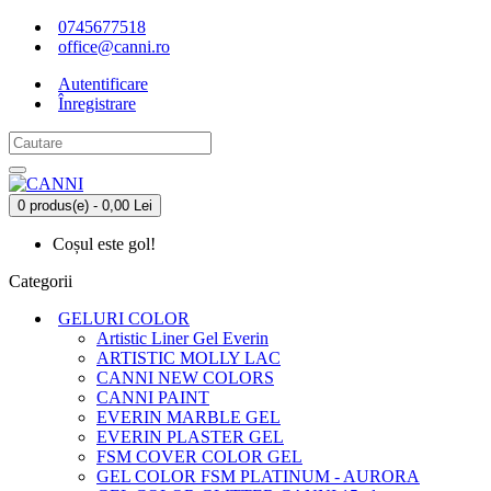
0745677518
office@canni.ro
Autentificare
Înregistrare
0 produs(e) - 0,00 Lei
Coșul este gol!
Categorii
GELURI COLOR
Artistic Liner Gel Everin
ARTISTIC MOLLY LAC
CANNI NEW COLORS
CANNI PAINT
EVERIN MARBLE GEL
EVERIN PLASTER GEL
FSM COVER COLOR GEL
GEL COLOR FSM PLATINUM - AURORA