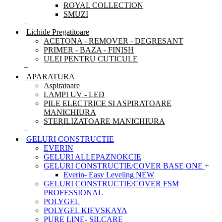
ROYAL COLLECTION
SMUZI
+
Lichide Pregatitoare
ACETONA - REMOVER - DEGRESANT
PRIMER - BAZA - FINISH
ULEI PENTRU CUTICULE
+
APARATURA
Aspiratoare
LAMPI UV - LED
PILE ELECTRICE SI ASPIRATOARE
MANICHIURA
STERILIZATOARE MANICHIURA
+
GELURI CONSTRUCTIE
EVERIN
GELURI ALLEPAZNOKCIE
GELURI CONSTRUCTIE/COVER BASE ONE
+
Everin- Easy Leveling NEW
GELURI CONSTRUCTIE/COVER FSM
PROFESSIONAL
POLYGEL
POLYGEL KIEVSKAYA
PURE LINE- SILCARE