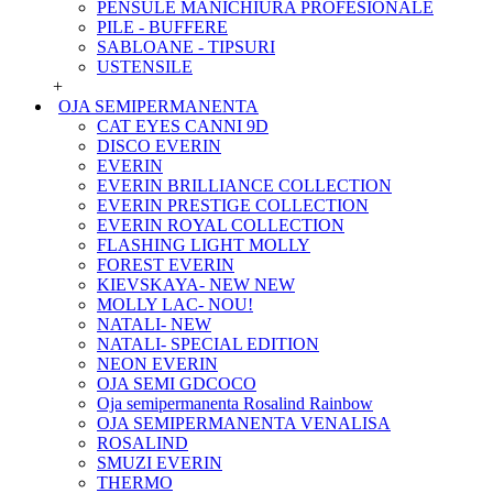
PENSULE MANICHIURA PROFESIONALE
PILE - BUFFERE
SABLOANE - TIPSURI
USTENSILE
+
OJA SEMIPERMANENTA
CAT EYES CANNI 9D
DISCO EVERIN
EVERIN
EVERIN BRILLIANCE COLLECTION
EVERIN PRESTIGE COLLECTION
EVERIN ROYAL COLLECTION
FLASHING LIGHT MOLLY
FOREST EVERIN
KIEVSKAYA- NEW NEW
MOLLY LAC- NOU!
NATALI- NEW
NATALI- SPECIAL EDITION
NEON EVERIN
OJA SEMI GDCOCO
Oja semipermanenta Rosalind Rainbow
OJA SEMIPERMANENTA VENALISA
ROSALIND
SMUZI EVERIN
THERMO