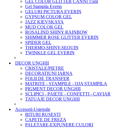
GEL COLOR GLITTER CANNI 15ml
Gel Stampila Everin
GELURI PICTURA EVERIN
GYPSUM COLOR GEL
JAZZ KIEVSKAYA
MUD COLOR GEL
ROSALIND SHINY RAINBOW
SHIMMER ROSE GLITTER EVERIN
SPIDER GEL
THERMO-SHINY-SEQUIN
TWINKLE GEL EVERIN
+
DECOR UNGHII
CRISTALE/PIETRE
DECORATIUNI IARNA
FOLII DE TRANSFER
MATRITE - STAMPILE - OJA STAMPILA
PIGMENT DECOR UNGHII
SCLIPICI - PAIETE - CONFETTI - CAVIAR
TATUAJE DECOR UNGHII
+
Accesorii-Ustensile
BITURI RUSESTI
CAPETE DE FREZA
PALETARE-EXPUNERE CULORI