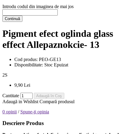
Introdu codul din imaginea de mai jos
Continuă
Pigment efect oglinda glass
effect Allepaznokcie- 13
Cod produs:
PEO-GE13
Disponibilitate:
Stoc Epuizat
2
S
9,90 Lei
Cantitate
Adaugă în Coş
Adaugă in Wishlist
Compară produsul
0 opinii
/
Spune-ţi opinia
Descriere Produs