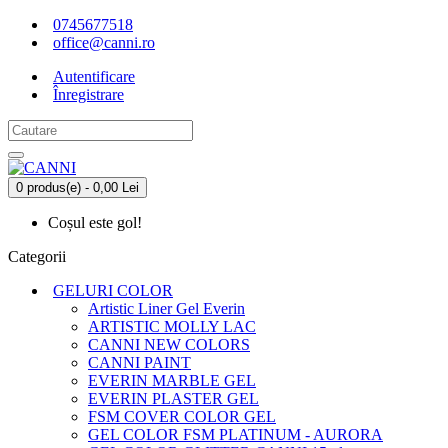
0745677518
office@canni.ro
Autentificare
Înregistrare
0 produs(e) - 0,00 Lei
Coșul este gol!
Categorii
GELURI COLOR
Artistic Liner Gel Everin
ARTISTIC MOLLY LAC
CANNI NEW COLORS
CANNI PAINT
EVERIN MARBLE GEL
EVERIN PLASTER GEL
FSM COVER COLOR GEL
GEL COLOR FSM PLATINUM - AURORA