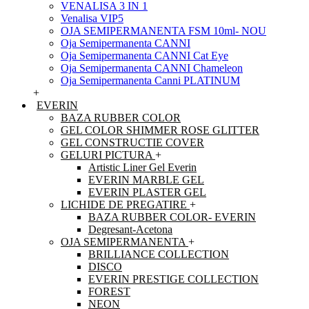
VENALISA 3 IN 1
Venalisa VIP5
OJA SEMIPERMANENTA FSM 10ml- NOU
Oja Semipermanenta CANNI
Oja Semipermanenta CANNI Cat Eye
Oja Semipermanenta CANNI Chameleon
Oja Semipermanenta Canni PLATINUM
+
EVERIN
BAZA RUBBER COLOR
GEL COLOR SHIMMER ROSE GLITTER
GEL CONSTRUCTIE COVER
GELURI PICTURA
+
Artistic Liner Gel Everin
EVERIN MARBLE GEL
EVERIN PLASTER GEL
LICHIDE DE PREGATIRE
+
BAZA RUBBER COLOR- EVERIN
Degresant-Acetona
OJA SEMIPERMANENTA
+
BRILLIANCE COLLECTION
DISCO
EVERIN PRESTIGE COLLECTION
FOREST
NEON