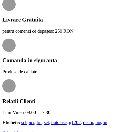
Livrare Gratuita
pentru comenzi ce depaşesc 250 RON
Comanda in siguranta
Produse de calitate
Relatii Clienti
Luni-Vineri 09:00 - 17:30
Etichete:
sclipici
,
fin
,
set
,
butoiase
,
g1202
,
decor
,
unghii