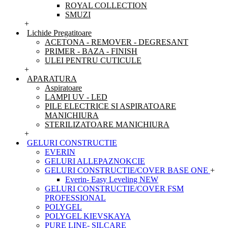
ROYAL COLLECTION
SMUZI
+
Lichide Pregatitoare
ACETONA - REMOVER - DEGRESANT
PRIMER - BAZA - FINISH
ULEI PENTRU CUTICULE
+
APARATURA
Aspiratoare
LAMPI UV - LED
PILE ELECTRICE SI ASPIRATOARE
MANICHIURA
STERILIZATOARE MANICHIURA
+
GELURI CONSTRUCTIE
EVERIN
GELURI ALLEPAZNOKCIE
GELURI CONSTRUCTIE/COVER BASE ONE
+
Everin- Easy Leveling NEW
GELURI CONSTRUCTIE/COVER FSM
PROFESSIONAL
POLYGEL
POLYGEL KIEVSKAYA
PURE LINE- SILCARE