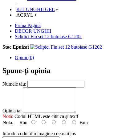
+
KIT UNGHII GEL
+
ACRYL
+
Prima Pagină
DECOR UNGHII
Sclipici Fin set 12 butoiase G1202
Stoc Epuizat
Opinii (0)
Spune-ţi opinia
Numele tău:
Opinia ta:
Notă:
Codul HTML este citit ca şi text!
Nota:
Rău
Bun
Introdu codul din imaginea de mai jos