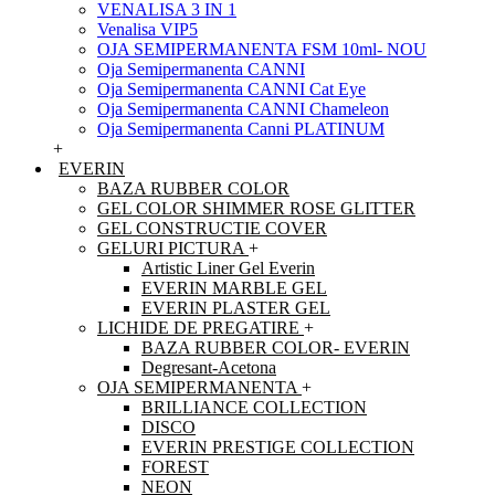
VENALISA 3 IN 1
Venalisa VIP5
OJA SEMIPERMANENTA FSM 10ml- NOU
Oja Semipermanenta CANNI
Oja Semipermanenta CANNI Cat Eye
Oja Semipermanenta CANNI Chameleon
Oja Semipermanenta Canni PLATINUM
+
EVERIN
BAZA RUBBER COLOR
GEL COLOR SHIMMER ROSE GLITTER
GEL CONSTRUCTIE COVER
GELURI PICTURA
+
Artistic Liner Gel Everin
EVERIN MARBLE GEL
EVERIN PLASTER GEL
LICHIDE DE PREGATIRE
+
BAZA RUBBER COLOR- EVERIN
Degresant-Acetona
OJA SEMIPERMANENTA
+
BRILLIANCE COLLECTION
DISCO
EVERIN PRESTIGE COLLECTION
FOREST
NEON