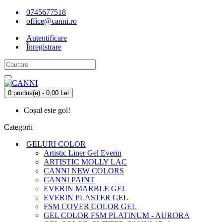
0745677518
office@canni.ro
Autentificare
Înregistrare
0 produs(e) - 0,00 Lei
Coșul este gol!
Categorii
GELURI COLOR
Artistic Liner Gel Everin
ARTISTIC MOLLY LAC
CANNI NEW COLORS
CANNI PAINT
EVERIN MARBLE GEL
EVERIN PLASTER GEL
FSM COVER COLOR GEL
GEL COLOR FSM PLATINUM - AURORA