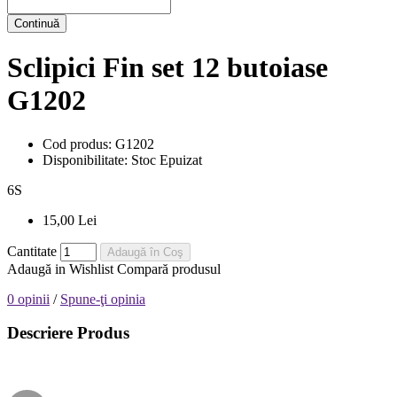
Continuă
Sclipici Fin set 12 butoiase
G1202
Cod produs:
G1202
Disponibilitate:
Stoc Epuizat
6
S
15,00 Lei
Cantitate
Adaugă în Coş
Adaugă in Wishlist
Compară produsul
0 opinii
/
Spune-ţi opinia
Descriere Produs