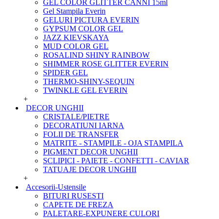
GEL COLOR GLITTER CANNI 15ml
Gel Stampila Everin
GELURI PICTURA EVERIN
GYPSUM COLOR GEL
JAZZ KIEVSKAYA
MUD COLOR GEL
ROSALIND SHINY RAINBOW
SHIMMER ROSE GLITTER EVERIN
SPIDER GEL
THERMO-SHINY-SEQUIN
TWINKLE GEL EVERIN
+
DECOR UNGHII
CRISTALE/PIETRE
DECORATIUNI IARNA
FOLII DE TRANSFER
MATRITE - STAMPILE - OJA STAMPILA
PIGMENT DECOR UNGHII
SCLIPICI - PAIETE - CONFETTI - CAVIAR
TATUAJE DECOR UNGHII
+
Accesorii-Ustensile
BITURI RUSESTI
CAPETE DE FREZA
PALETARE-EXPUNERE CULORI