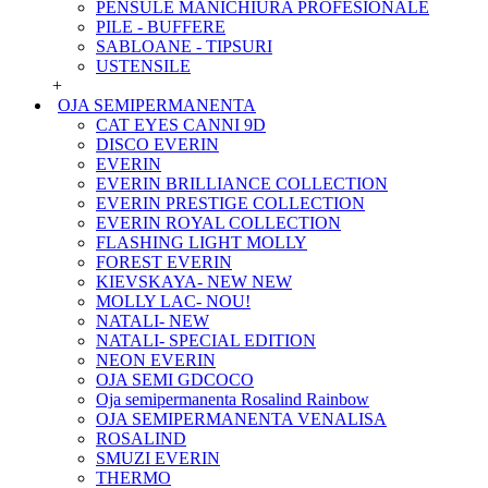
PENSULE MANICHIURA PROFESIONALE
PILE - BUFFERE
SABLOANE - TIPSURI
USTENSILE
+
OJA SEMIPERMANENTA
CAT EYES CANNI 9D
DISCO EVERIN
EVERIN
EVERIN BRILLIANCE COLLECTION
EVERIN PRESTIGE COLLECTION
EVERIN ROYAL COLLECTION
FLASHING LIGHT MOLLY
FOREST EVERIN
KIEVSKAYA- NEW NEW
MOLLY LAC- NOU!
NATALI- NEW
NATALI- SPECIAL EDITION
NEON EVERIN
OJA SEMI GDCOCO
Oja semipermanenta Rosalind Rainbow
OJA SEMIPERMANENTA VENALISA
ROSALIND
SMUZI EVERIN
THERMO