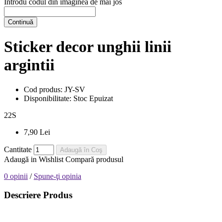
Introdu codul din imaginea de mai jos
Continuă
Sticker decor unghii linii
argintii
Cod produs:
JY-SV
Disponibilitate:
Stoc Epuizat
22
S
7,90 Lei
Cantitate
Adaugă în Coş
Adaugă in Wishlist
Compară produsul
0 opinii
/
Spune-ţi opinia
Descriere Produs