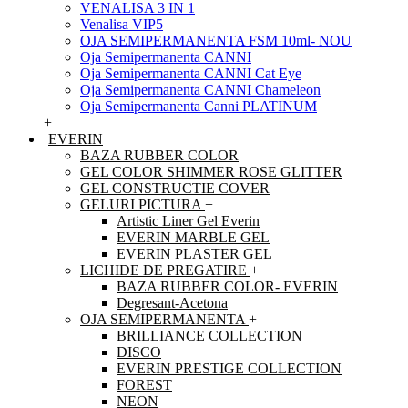
VENALISA 3 IN 1
Venalisa VIP5
OJA SEMIPERMANENTA FSM 10ml- NOU
Oja Semipermanenta CANNI
Oja Semipermanenta CANNI Cat Eye
Oja Semipermanenta CANNI Chameleon
Oja Semipermanenta Canni PLATINUM
+
EVERIN
BAZA RUBBER COLOR
GEL COLOR SHIMMER ROSE GLITTER
GEL CONSTRUCTIE COVER
GELURI PICTURA
+
Artistic Liner Gel Everin
EVERIN MARBLE GEL
EVERIN PLASTER GEL
LICHIDE DE PREGATIRE
+
BAZA RUBBER COLOR- EVERIN
Degresant-Acetona
OJA SEMIPERMANENTA
+
BRILLIANCE COLLECTION
DISCO
EVERIN PRESTIGE COLLECTION
FOREST
NEON