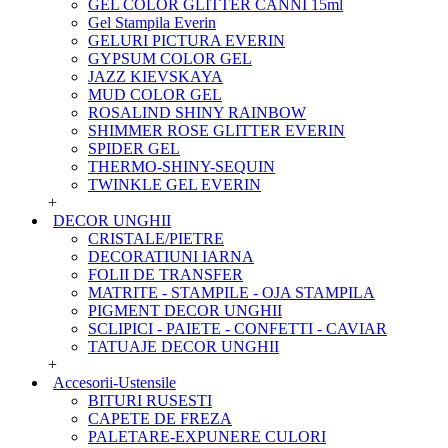
GEL COLOR GLITTER CANNI 15ml
Gel Stampila Everin
GELURI PICTURA EVERIN
GYPSUM COLOR GEL
JAZZ KIEVSKAYA
MUD COLOR GEL
ROSALIND SHINY RAINBOW
SHIMMER ROSE GLITTER EVERIN
SPIDER GEL
THERMO-SHINY-SEQUIN
TWINKLE GEL EVERIN
+
DECOR UNGHII
CRISTALE/PIETRE
DECORATIUNI IARNA
FOLII DE TRANSFER
MATRITE - STAMPILE - OJA STAMPILA
PIGMENT DECOR UNGHII
SCLIPICI - PAIETE - CONFETTI - CAVIAR
TATUAJE DECOR UNGHII
+
Accesorii-Ustensile
BITURI RUSESTI
CAPETE DE FREZA
PALETARE-EXPUNERE CULORI