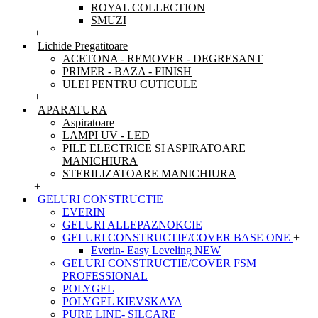
ROYAL COLLECTION
SMUZI
+
Lichide Pregatitoare
ACETONA - REMOVER - DEGRESANT
PRIMER - BAZA - FINISH
ULEI PENTRU CUTICULE
+
APARATURA
Aspiratoare
LAMPI UV - LED
PILE ELECTRICE SI ASPIRATOARE
MANICHIURA
STERILIZATOARE MANICHIURA
+
GELURI CONSTRUCTIE
EVERIN
GELURI ALLEPAZNOKCIE
GELURI CONSTRUCTIE/COVER BASE ONE
+
Everin- Easy Leveling NEW
GELURI CONSTRUCTIE/COVER FSM
PROFESSIONAL
POLYGEL
POLYGEL KIEVSKAYA
PURE LINE- SILCARE