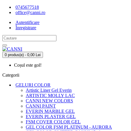
0745677518
office@canni.ro
Autentificare
Înregistrare
0 produs(e) - 0,00 Lei
Coșul este gol!
Categorii
GELURI COLOR
Artistic Liner Gel Everin
ARTISTIC MOLLY LAC
CANNI NEW COLORS
CANNI PAINT
EVERIN MARBLE GEL
EVERIN PLASTER GEL
FSM COVER COLOR GEL
GEL COLOR FSM PLATINUM - AURORA