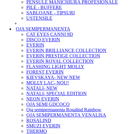
PENSULE MANICHIURA PROFESIONALE
PILE - BUFFERE
SABLOANE - TIPSURI
USTENSILE
+
OJA SEMIPERMANENTA
CAT EYES CANNI 9D
DISCO EVERIN
EVERIN
EVERIN BRILLIANCE COLLECTION
EVERIN PRESTIGE COLLECTION
EVERIN ROYAL COLLECTION
FLASHING LIGHT MOLLY
FOREST EVERIN
KIEVSKAYA- NEW NEW
MOLLY LAC- NOU!
NATALI- NEW
NATALI- SPECIAL EDITION
NEON EVERIN
OJA SEMI GDCOCO
Oja semipermanenta Rosalind Rainbow
OJA SEMIPERMANENTA VENALISA
ROSALIND
SMUZI EVERIN
THERMO