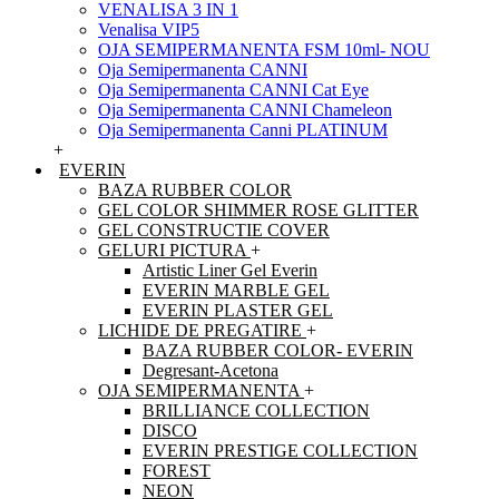
VENALISA 3 IN 1
Venalisa VIP5
OJA SEMIPERMANENTA FSM 10ml- NOU
Oja Semipermanenta CANNI
Oja Semipermanenta CANNI Cat Eye
Oja Semipermanenta CANNI Chameleon
Oja Semipermanenta Canni PLATINUM
+
EVERIN
BAZA RUBBER COLOR
GEL COLOR SHIMMER ROSE GLITTER
GEL CONSTRUCTIE COVER
GELURI PICTURA
+
Artistic Liner Gel Everin
EVERIN MARBLE GEL
EVERIN PLASTER GEL
LICHIDE DE PREGATIRE
+
BAZA RUBBER COLOR- EVERIN
Degresant-Acetona
OJA SEMIPERMANENTA
+
BRILLIANCE COLLECTION
DISCO
EVERIN PRESTIGE COLLECTION
FOREST
NEON