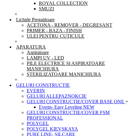
ROYAL COLLECTION
SMUZI
+
Lichide Pregatitoare
ACETONA - REMOVER - DEGRESANT
PRIMER - BAZA - FINISH
ULEI PENTRU CUTICULE
+
APARATURA
Aspiratoare
LAMPI UV - LED
PILE ELECTRICE SI ASPIRATOARE
MANICHIURA
STERILIZATOARE MANICHIURA
+
GELURI CONSTRUCTIE
EVERIN
GELURI ALLEPAZNOKCIE
GELURI CONSTRUCTIE/COVER BASE ONE
+
Everin- Easy Leveling NEW
GELURI CONSTRUCTIE/COVER FSM
PROFESSIONAL
POLYGEL
POLYGEL KIEVSKAYA
PURE LINE- SILCARE