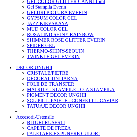
GEL COLOR GLITTER CANNI 15ml
Gel Stampila Everin
GELURI PICTURA EVERIN
GYPSUM COLOR GEL
JAZZ KIEVSKAYA
MUD COLOR GEL
ROSALIND SHINY RAINBOW
SHIMMER ROSE GLITTER EVERIN
SPIDER GEL
THERMO-SHINY-SEQUIN
TWINKLE GEL EVERIN
+
DECOR UNGHII
CRISTALE/PIETRE
DECORATIUNI IARNA
FOLII DE TRANSFER
MATRITE - STAMPILE - OJA STAMPILA
PIGMENT DECOR UNGHII
SCLIPICI - PAIETE - CONFETTI - CAVIAR
TATUAJE DECOR UNGHII
+
Accesorii-Ustensile
BITURI RUSESTI
CAPETE DE FREZA
PALETARE-EXPUNERE CULORI