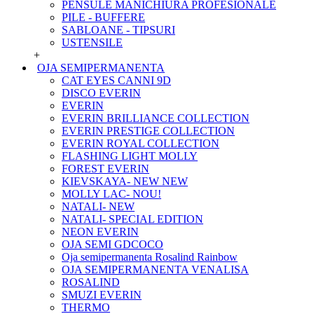
PENSULE MANICHIURA PROFESIONALE
PILE - BUFFERE
SABLOANE - TIPSURI
USTENSILE
+
OJA SEMIPERMANENTA
CAT EYES CANNI 9D
DISCO EVERIN
EVERIN
EVERIN BRILLIANCE COLLECTION
EVERIN PRESTIGE COLLECTION
EVERIN ROYAL COLLECTION
FLASHING LIGHT MOLLY
FOREST EVERIN
KIEVSKAYA- NEW NEW
MOLLY LAC- NOU!
NATALI- NEW
NATALI- SPECIAL EDITION
NEON EVERIN
OJA SEMI GDCOCO
Oja semipermanenta Rosalind Rainbow
OJA SEMIPERMANENTA VENALISA
ROSALIND
SMUZI EVERIN
THERMO