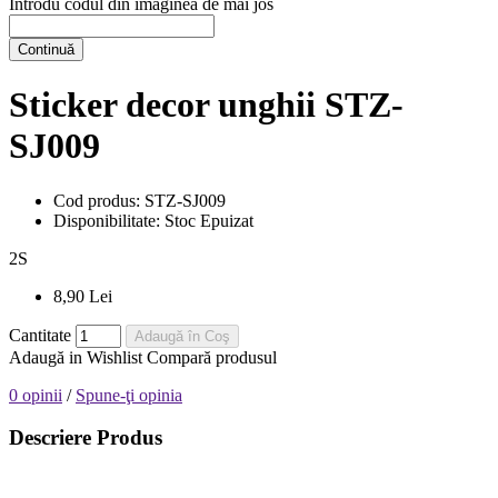
Introdu codul din imaginea de mai jos
Continuă
Sticker decor unghii STZ-
SJ009
Cod produs:
STZ-SJ009
Disponibilitate:
Stoc Epuizat
2
S
8,90 Lei
Cantitate
Adaugă în Coş
Adaugă in Wishlist
Compară produsul
0 opinii
/
Spune-ţi opinia
Descriere Produs