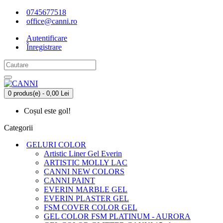
0745677518
office@canni.ro
Autentificare
Înregistrare
0 produs(e) - 0,00 Lei
Coșul este gol!
Categorii
GELURI COLOR
Artistic Liner Gel Everin
ARTISTIC MOLLY LAC
CANNI NEW COLORS
CANNI PAINT
EVERIN MARBLE GEL
EVERIN PLASTER GEL
FSM COVER COLOR GEL
GEL COLOR FSM PLATINUM - AURORA