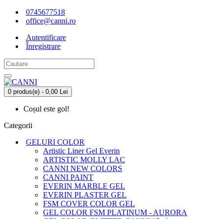
0745677518
office@canni.ro
Autentificare
Înregistrare
0 produs(e) - 0,00 Lei
Coșul este gol!
Categorii
GELURI COLOR
Artistic Liner Gel Everin
ARTISTIC MOLLY LAC
CANNI NEW COLORS
CANNI PAINT
EVERIN MARBLE GEL
EVERIN PLASTER GEL
FSM COVER COLOR GEL
GEL COLOR FSM PLATINUM - AURORA