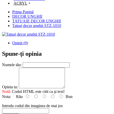
ACRYL
+
Prima Pagină
DECOR UNGHII
TATUAJE DECOR UNGHII
Tatuaj decor unghii STZ-1010
Opinii (0)
Spune-ţi opinia
Numele tău:
Opinia ta:
Notă:
Codul HTML este citit ca şi text!
Nota:
Rău
Bun
Introdu codul din imaginea de mai jos