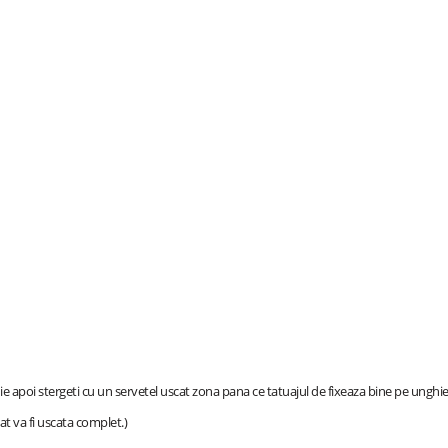
ie apoi stergeti cu un servetel uscat zona pana ce tatuajul de fixeaza bine pe unghie
at va fi uscata complet.)