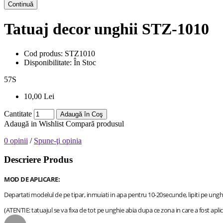
Continuă
Tatuaj decor unghii STZ-1010
Cod produs:
STZ1010
Disponibilitate:
În Stoc
57
S
10,00 Lei
Cantitate
Adaugă în Coş
Adaugă in Wishlist
Compară produsul
0 opinii
/
Spune-ţi opinia
Descriere Produs
MOD DE APLICARE:
Departati modelul de pe tipar, inmuiati in apa pentru 10-20secunde, lipiti pe ungh
(ATENTIE: tatuajul se va fixa de tot pe unghie abia dupa ce zona in care a fost aplic