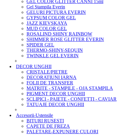
GEL COLOR GLITTER CANNI 15ml
Gel Stampila Everin
GELURI PICTURA EVERIN
GYPSUM COLOR GEL
JAZZ KIEVSKAYA
MUD COLOR GEL
ROSALIND SHINY RAINBOW
SHIMMER ROSE GLITTER EVERIN
SPIDER GEL
THERMO-SHINY-SEQUIN
TWINKLE GEL EVERIN
+
DECOR UNGHII
CRISTALE/PIETRE
DECORATIUNI IARNA
FOLII DE TRANSFER
MATRITE - STAMPILE - OJA STAMPILA
PIGMENT DECOR UNGHII
SCLIPICI - PAIETE - CONFETTI - CAVIAR
TATUAJE DECOR UNGHII
+
Accesorii-Ustensile
BITURI RUSESTI
CAPETE DE FREZA
PALETARE-EXPUNERE CULORI