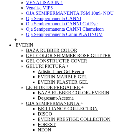
VENALISA 3 IN 1
Venalisa VIP5
OJA SEMIPERMANENTA FSM 10ml- NOU
Oja Semipermanenta CANNI
Oja Semipermanenta CANNI Cat Eye
Oja Semipermanenta CANNI Chameleon
Oja Semipermanenta Canni PLATINUM
+
EVERIN
BAZA RUBBER COLOR
GEL COLOR SHIMMER ROSE GLITTER
GEL CONSTRUCTIE COVER
GELURI PICTURA
+
Artistic Liner Gel Everin
EVERIN MARBLE GEL
EVERIN PLASTER GEL
LICHIDE DE PREGATIRE
+
BAZA RUBBER COLOR- EVERIN
Degresant-Acetona
OJA SEMIPERMANENTA
+
BRILLIANCE COLLECTION
DISCO
EVERIN PRESTIGE COLLECTION
FOREST
NEON