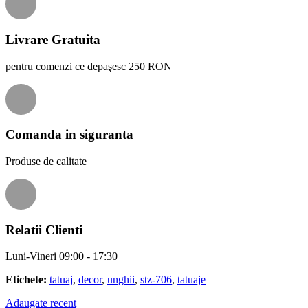
Livrare Gratuita
pentru comenzi ce depaşesc 250 RON
Comanda in siguranta
Produse de calitate
Relatii Clienti
Luni-Vineri 09:00 - 17:30
Etichete:
tatuaj
,
decor
,
unghii
,
stz-706
,
tatuaje
Adaugate recent