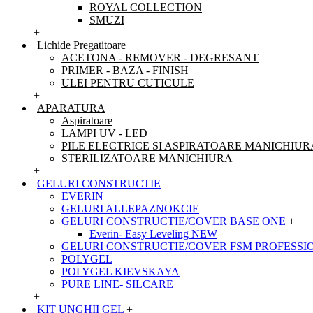
ROYAL COLLECTION
SMUZI
+
Lichide Pregatitoare
ACETONA - REMOVER - DEGRESANT
PRIMER - BAZA - FINISH
ULEI PENTRU CUTICULE
+
APARATURA
Aspiratoare
LAMPI UV - LED
PILE ELECTRICE SI ASPIRATOARE MANICHIUR
STERILIZATOARE MANICHIURA
+
GELURI CONSTRUCTIE
EVERIN
GELURI ALLEPAZNOKCIE
GELURI CONSTRUCTIE/COVER BASE ONE
+
Everin- Easy Leveling NEW
GELURI CONSTRUCTIE/COVER FSM PROFESSI
POLYGEL
POLYGEL KIEVSKAYA
PURE LINE- SILCARE
+
KIT UNGHII GEL
+