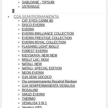
SABLOANE - TIPSURI
USTENSILE
+
OJA SEMIPERMANENTA
CAT EYES CANNI 9D
DISCO EVERIN
EVERIN
EVERIN BRILLIANCE COLLECTION
EVERIN PRESTIGE COLLECTION
EVERIN ROYAL COLLECTION
FLASHING LIGHT MOLLY
FOREST EVERIN
KIEVSKAYA- NEW NEW
MOLLY LAC- NOU!
NATALI- NEW
NATALI- SPECIAL EDITION
NEON EVERIN
OJA SEMI GDCOCO
Oja semipermanenta Rosalind Rainbow
OJA SEMIPERMANENTA VENALISA
ROSALIND
SMUZI EVERIN
THERMO
VENALISA 3 IN 1
Venalisa VIP5