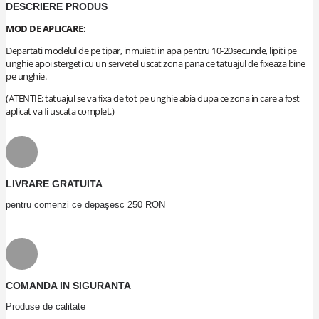
DESCRIERE PRODUS
MOD DE APLICARE:
Departati modelul de pe tipar, inmuiati in apa pentru 10-20secunde, lipiti pe
unghie apoi stergeti cu un servetel uscat zona pana ce tatuajul de fixeaza bine
pe unghie.
(ATENTIE: tatuajul se va fixa de tot pe unghie abia dupa ce zona in care a fost
aplicat va fi uscata complet.)
LIVRARE GRATUITA
pentru comenzi ce depaşesc 250 RON
COMANDA IN SIGURANTA
Produse de calitate