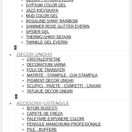
GYPSUM COLOR GEL
JAZZ KIEVSKAYA
MUD COLOR GEL
ROSALIND SHINY RAINBOW
SHIMMER ROSE GLITTER EVERIN
SPIDER GEL
THERMO-SHINY-SEQUIN
TWINKLE GEL EVERIN
+
DECOR UNGHII
CRISTALE/PIETRE
DECORATIUNI IARNA
FOLII DE TRANSFER
MATRITE - STAMPILE - OJA STAMPILA
PIGMENT DECOR UNGHII
SCLIPICI - PAIETE - CONFETTI - CAVIAR
TATUAJE DECOR UNGHII
+
ACCESORII-USTENSILE
BITURI RUSESTI
CAPETE DE FREZA
PALETARE-EXPUNERE CULORI
PENSULE MANICHIURA PROFESIONALE
PILE - BUFFERE