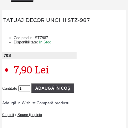
TATUAJ DECOR UNGHII STZ-987
Cod produs:
STZ987
Disponibilitate:
În Stoc
70
S
7,90 Lei
ADAUGĂ ÎN COŞ
Cantitate
Adaugă in Wishlist
Compară produsul
0 opinii
/
Spune-ţi opinia