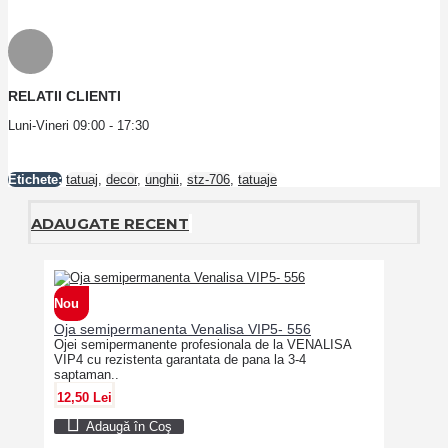
RELATII CLIENTI
Luni-Vineri 09:00 - 17:30
Etichete:
tatuaj
,
decor
,
unghii
,
stz-706
,
tatuaje
ADAUGATE RECENT
Nou
Oja semipermanenta Venalisa VIP5- 556
Ojei semipermanente profesionala de la VENALISA
VIP4 cu rezistenta garantata de pana la 3-4
saptaman..
12,50 Lei
Adaugă în Coş