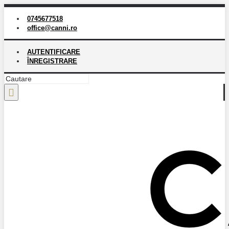
0745677518
office@canni.ro
AUTENTIFICARE
ÎNREGISTRARE