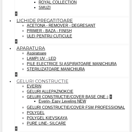
ROYAL COLLECTION
SMUZI
+
LICHIDE PREGATITOARE
ACETONA - REMOVER - DEGRESANT
PRIMER - BAZA - FINISH
ULEI PENTRU CUTICULE
+
APARATURA
Aspiratoare
LAMPI UV - LED
PILE ELECTRICE SI ASPIRATOARE MANICHIURA
STERILIZATOARE MANICHIURA
+
GELURI CONSTRUCTIE
EVERIN
GELURI ALLEPAZNOKCIE
GELURI CONSTRUCTIE/COVER BASE ONE
+
Everin- Easy Leveling NEW
GELURI CONSTRUCTIE/COVER FSM PROFESSIONAL
POLYGEL
POLYGEL KIEVSKAYA
PURE LINE- SILCARE
+