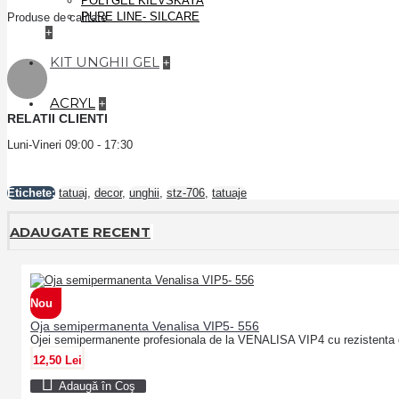
POLYGEL KIEVSKAYA
PURE LINE- SILCARE
Produse de calitate
+
KIT UNGHII GEL
+
ACRYL
+
RELATII CLIENTI
Luni-Vineri 09:00 - 17:30
Etichete:
tatuaj
,
decor
,
unghii
,
stz-706
,
tatuaje
ADAUGATE RECENT
Nou
Oja semipermanenta Venalisa VIP5- 556
Ojei semipermanente profesionala de la VENALISA VIP4 cu rezistenta 
12,50 Lei
Adaugă în Coş