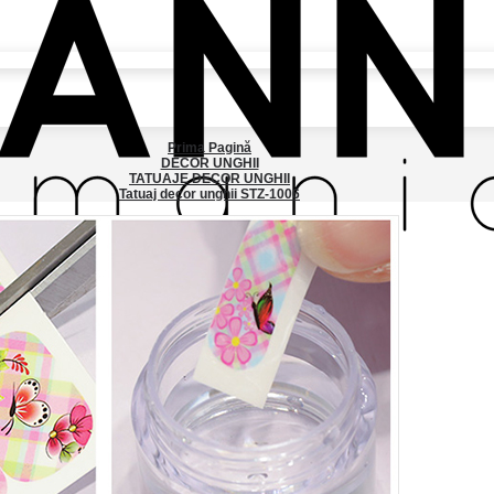
Prima Pagină
DECOR UNGHII
TATUAJE DECOR UNGHII
Tatuaj decor unghii STZ-1006