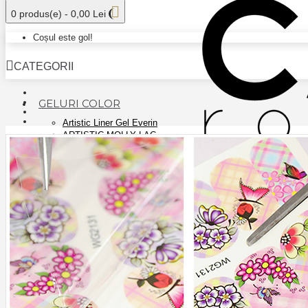
0 produs(e) - 0,00 Lei
Coșul este gol!
CATEGORII
GELURI COLOR
Artistic Liner Gel Everin
ARTISTIC MOLLY LAC
CANNI NEW COLORS
CANNI PAINT
EVERIN MARBLE GEL
EVERIN PLASTER GEL
FSM COVER COLOR GEL
GEL COLOR FSM PLATINUM - AURORA
GEL COLOR GLITTER CANNI 15ml
Gel Stampila Everin
GELURI PICTURA EVERIN
GYPSUM COLOR GEL
JAZZ KIEVSKAYA
MUD COLOR GEL
ROSALIND SHINY RAINBOW