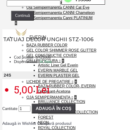
Oja Semipermanenta CANNI
Oja Semipermanenta CANNI Cat Eye
Oja Semipermanenta CANNI Chameleon
Continuă
Oja Semipermanenta Canni PLATINUM
+
EVERIN
TATUAJ DECOR UNGHII STZ-1006
BAZA RUBBER COLOR
GEL COLOR SHIMMER ROSE GLITTER
GEL CONSTRUCTIE COVER
Cod produs:
STZ1006
GELURI PICTURA
+
Disponibilitate:
În Stoc
Artistic Liner Gel Everin
EVERIN MARBLE GEL
24
S
EVERIN PLASTER GEL
LICHIDE DE PREGATIRE
+
5,00 Lei
BAZA RUBBER COLOR- EVERIN
Degresant-Acetona
OJA SEMIPERMANENTA
+
BRILLIANCE COLLECTION
DISCO
ADAUGĂ ÎN COŞ
Cantitate
EVERIN PRESTIGE COLLECTION
FOREST
NEON
Adaugă in Wishlist
Compară produsul
ROYAL COLLECTION