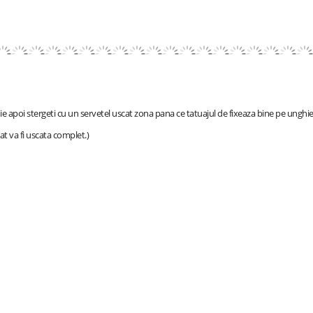
ie apoi stergeti cu un servetel uscat zona pana ce tatuajul de fixeaza bine pe unghie
at va fi uscata complet.)