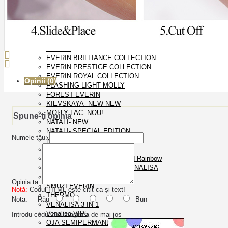
OJA SEMIPERMANENTA
CAT EYES CANNI 9D
DISCO EVERIN
EVERIN
EVERIN BRILLIANCE COLLECTION
EVERIN PRESTIGE COLLECTION
EVERIN ROYAL COLLECTION
Opinii (0)
FLASHING LIGHT MOLLY
FOREST EVERIN
KIEVSKAYA- NEW NEW
MOLLY LAC- NOU!
Spune-ţi opinia
NATALI- NEW
NATALI- SPECIAL EDITION
Numele tău:
NEON EVERIN
OJA SEMI GDCOCO
Oja semipermanenta Rosalind Rainbow
OJA SEMIPERMANENTA VENALISA
ROSALIND
Opinia ta:
SMUZI EVERIN
Notă:
Codul HTML este citit ca şi text!
THERMO
Nota:
Rău
Bun
VENALISA 3 IN 1
Venalisa VIP5
Introdu codul din imaginea de mai jos
OJA SEMIPERMANENTA FSM 10ml- NOU