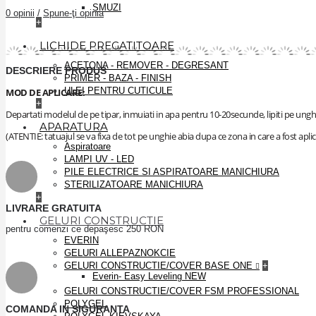
SMUZI
0 opinii
/
Spune-ţi opinia
+
LICHIDE PREGATITOARE
ACETONA - REMOVER - DEGRESANT
DESCRIERE PRODUS
PRIMER - BAZA - FINISH
ULEI PENTRU CUTICULE
MOD DE APLICARE:
+
Departati modelul de pe tipar, inmuiati in apa pentru 10-20secunde, lipiti pe ungh
APARATURA
(ATENTIE: tatuajul se va fixa de tot pe unghie abia dupa ce zona in care a fost aplic
Aspiratoare
LAMPI UV - LED
PILE ELECTRICE SI ASPIRATOARE MANICHIURA
STERILIZATOARE MANICHIURA
+
LIVRARE GRATUITA
GELURI CONSTRUCTIE
pentru comenzi ce depaşesc 250 RON
EVERIN
GELURI ALLEPAZNOKCIE
GELURI CONSTRUCTIE/COVER BASE ONE
+
Everin- Easy Leveling NEW
GELURI CONSTRUCTIE/COVER FSM PROFESSIONAL
POLYGEL
COMANDA IN SIGURANTA