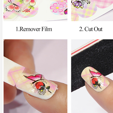
SHIMMER ROSE GLITTER EVERIN
SPIDER GEL
THERMO-SHINY-SEQUIN
TWINKLE GEL EVERIN
+
DECOR UNGHII
CRISTALE/PIETRE
DECORATIUNI IARNA
FOLII DE TRANSFER
MATRITE - STAMPILE - OJA STAMPILA
PIGMENT DECOR UNGHII
SCLIPICI - PAIETE - CONFETTI - CAVIAR
TATUAJE DECOR UNGHII
+
ACCESORII-USTENSILE
BITURI RUSESTI
CAPETE DE FREZA
PALETARE-EXPUNERE CULORI
PENSULE MANICHIURA PROFESIONALE
PILE - BUFFERE
SABLOANE - TIPSURI
USTENSILE
+