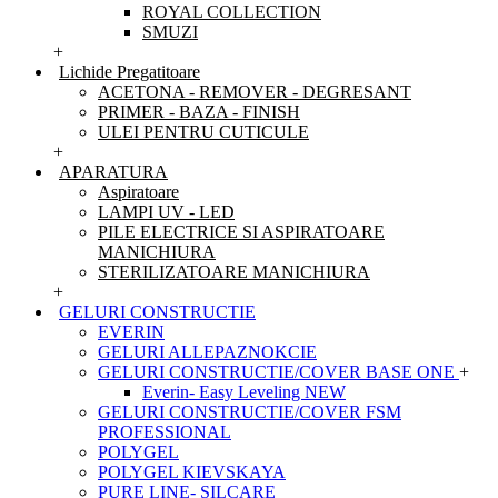
ROYAL COLLECTION
SMUZI
+
Lichide Pregatitoare
ACETONA - REMOVER - DEGRESANT
PRIMER - BAZA - FINISH
ULEI PENTRU CUTICULE
+
APARATURA
Aspiratoare
LAMPI UV - LED
PILE ELECTRICE SI ASPIRATOARE
MANICHIURA
STERILIZATOARE MANICHIURA
+
GELURI CONSTRUCTIE
EVERIN
GELURI ALLEPAZNOKCIE
GELURI CONSTRUCTIE/COVER BASE ONE
+
Everin- Easy Leveling NEW
GELURI CONSTRUCTIE/COVER FSM
PROFESSIONAL
POLYGEL
POLYGEL KIEVSKAYA
PURE LINE- SILCARE