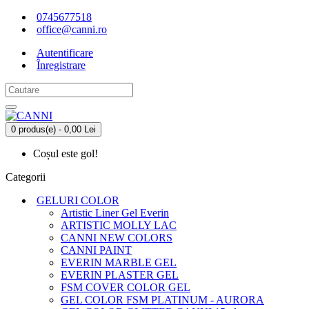
0745677518
office@canni.ro
Autentificare
Înregistrare
0 produs(e) - 0,00 Lei
Coșul este gol!
Categorii
GELURI COLOR
Artistic Liner Gel Everin
ARTISTIC MOLLY LAC
CANNI NEW COLORS
CANNI PAINT
EVERIN MARBLE GEL
EVERIN PLASTER GEL
FSM COVER COLOR GEL
GEL COLOR FSM PLATINUM - AURORA