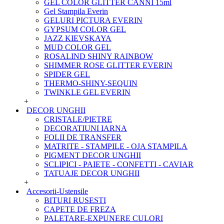
GEL COLOR GLITTER CANNI 15ml
Gel Stampila Everin
GELURI PICTURA EVERIN
GYPSUM COLOR GEL
JAZZ KIEVSKAYA
MUD COLOR GEL
ROSALIND SHINY RAINBOW
SHIMMER ROSE GLITTER EVERIN
SPIDER GEL
THERMO-SHINY-SEQUIN
TWINKLE GEL EVERIN
+
DECOR UNGHII
CRISTALE/PIETRE
DECORATIUNI IARNA
FOLII DE TRANSFER
MATRITE - STAMPILE - OJA STAMPILA
PIGMENT DECOR UNGHII
SCLIPICI - PAIETE - CONFETTI - CAVIAR
TATUAJE DECOR UNGHII
+
Accesorii-Ustensile
BITURI RUSESTI
CAPETE DE FREZA
PALETARE-EXPUNERE CULORI