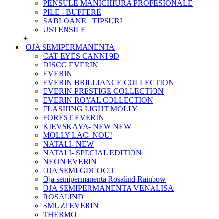
PENSULE MANICHIURA PROFESIONALE
PILE - BUFFERE
SABLOANE - TIPSURI
USTENSILE
+
OJA SEMIPERMANENTA
CAT EYES CANNI 9D
DISCO EVERIN
EVERIN
EVERIN BRILLIANCE COLLECTION
EVERIN PRESTIGE COLLECTION
EVERIN ROYAL COLLECTION
FLASHING LIGHT MOLLY
FOREST EVERIN
KIEVSKAYA- NEW NEW
MOLLY LAC- NOU!
NATALI- NEW
NATALI- SPECIAL EDITION
NEON EVERIN
OJA SEMI GDCOCO
Oja semipermanenta Rosalind Rainbow
OJA SEMIPERMANENTA VENALISA
ROSALIND
SMUZI EVERIN
THERMO