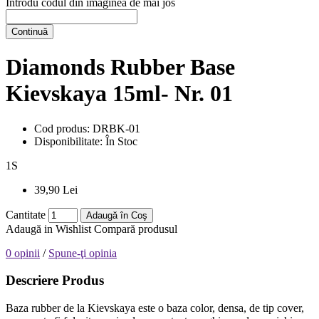
Introdu codul din imaginea de mai jos
Continuă
Diamonds Rubber Base
Kievskaya 15ml- Nr. 01
Cod produs:
DRBK-01
Disponibilitate:
În Stoc
1
S
39,90 Lei
Cantitate
Adaugă în Coş
Adaugă in Wishlist
Compară produsul
0 opinii
/
Spune-ţi opinia
Descriere Produs
Baza rubber de la Kievskaya este o baza color, densa, de tip cover,