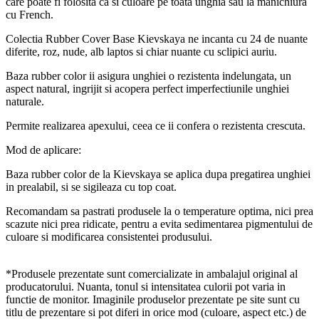
care poate fi folosita ca si culoare pe toata unghia sau la manichiura
cu French.
Colectia Rubber Cover Base Kievskaya ne incanta cu 24 de nuante
diferite, roz, nude, alb laptos si chiar nuante cu sclipici auriu.
Baza rubber color ii asigura unghiei o rezistenta indelungata, un
aspect natural, ingrijit si acopera perfect imperfectiunile unghiei
naturale.
Permite realizarea apexului, ceea ce ii confera o rezistenta crescuta.
Mod de aplicare:
Baza rubber color de la Kievskaya se aplica dupa pregatirea unghiei
in prealabil, si se sigileaza cu top coat.
Recomandam sa pastrati produsele la o temperature optima, nici prea
scazute nici prea ridicate, pentru a evita
sedimentarea pigmentului de
culoare si modificarea consistentei produsului.
*Produsele prezentate sunt comercializate in ambalajul original al
producatorului. Nuanta, tonul si intensitatea culorii pot varia in
functie de monitor. Imaginile produselor prezentate pe site sunt cu
titlu de prezentare si pot diferi in orice mod (culoare, aspect etc.) de