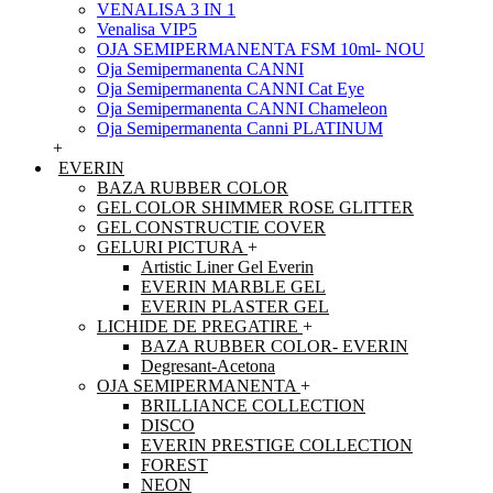
VENALISA 3 IN 1
Venalisa VIP5
OJA SEMIPERMANENTA FSM 10ml- NOU
Oja Semipermanenta CANNI
Oja Semipermanenta CANNI Cat Eye
Oja Semipermanenta CANNI Chameleon
Oja Semipermanenta Canni PLATINUM
+
EVERIN
BAZA RUBBER COLOR
GEL COLOR SHIMMER ROSE GLITTER
GEL CONSTRUCTIE COVER
GELURI PICTURA
+
Artistic Liner Gel Everin
EVERIN MARBLE GEL
EVERIN PLASTER GEL
LICHIDE DE PREGATIRE
+
BAZA RUBBER COLOR- EVERIN
Degresant-Acetona
OJA SEMIPERMANENTA
+
BRILLIANCE COLLECTION
DISCO
EVERIN PRESTIGE COLLECTION
FOREST
NEON