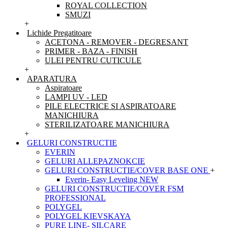
ROYAL COLLECTION
SMUZI
+
Lichide Pregatitoare
ACETONA - REMOVER - DEGRESANT
PRIMER - BAZA - FINISH
ULEI PENTRU CUTICULE
+
APARATURA
Aspiratoare
LAMPI UV - LED
PILE ELECTRICE SI ASPIRATOARE
MANICHIURA
STERILIZATOARE MANICHIURA
+
GELURI CONSTRUCTIE
EVERIN
GELURI ALLEPAZNOKCIE
GELURI CONSTRUCTIE/COVER BASE ONE
+
Everin- Easy Leveling NEW
GELURI CONSTRUCTIE/COVER FSM
PROFESSIONAL
POLYGEL
POLYGEL KIEVSKAYA
PURE LINE- SILCARE