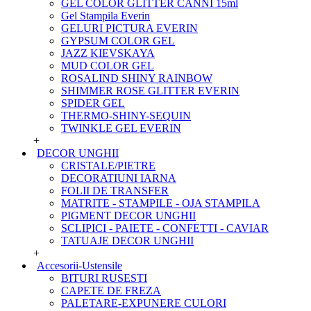
GEL COLOR GLITTER CANNI 15ml
Gel Stampila Everin
GELURI PICTURA EVERIN
GYPSUM COLOR GEL
JAZZ KIEVSKAYA
MUD COLOR GEL
ROSALIND SHINY RAINBOW
SHIMMER ROSE GLITTER EVERIN
SPIDER GEL
THERMO-SHINY-SEQUIN
TWINKLE GEL EVERIN
+
DECOR UNGHII
CRISTALE/PIETRE
DECORATIUNI IARNA
FOLII DE TRANSFER
MATRITE - STAMPILE - OJA STAMPILA
PIGMENT DECOR UNGHII
SCLIPICI - PAIETE - CONFETTI - CAVIAR
TATUAJE DECOR UNGHII
+
Accesorii-Ustensile
BITURI RUSESTI
CAPETE DE FREZA
PALETARE-EXPUNERE CULORI