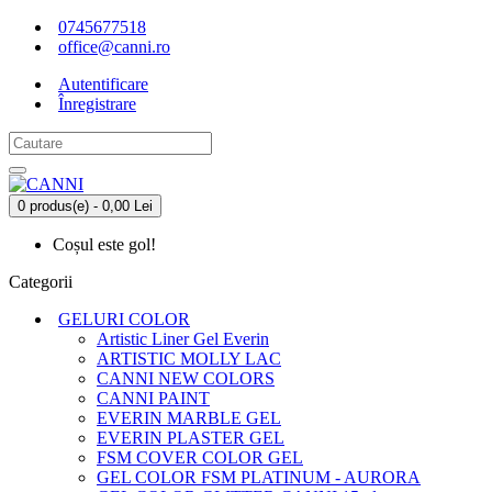
0745677518
office@canni.ro
Autentificare
Înregistrare
0 produs(e) - 0,00 Lei
Coșul este gol!
Categorii
GELURI COLOR
Artistic Liner Gel Everin
ARTISTIC MOLLY LAC
CANNI NEW COLORS
CANNI PAINT
EVERIN MARBLE GEL
EVERIN PLASTER GEL
FSM COVER COLOR GEL
GEL COLOR FSM PLATINUM - AURORA