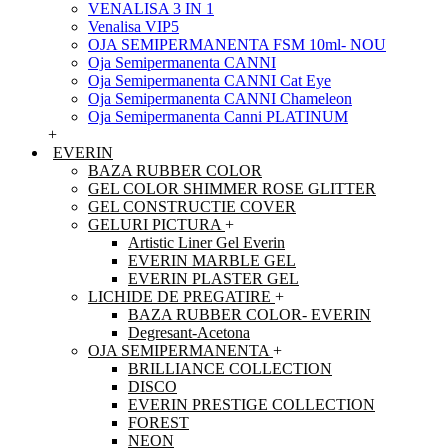
VENALISA 3 IN 1
Venalisa VIP5
OJA SEMIPERMANENTA FSM 10ml- NOU
Oja Semipermanenta CANNI
Oja Semipermanenta CANNI Cat Eye
Oja Semipermanenta CANNI Chameleon
Oja Semipermanenta Canni PLATINUM
+
EVERIN
BAZA RUBBER COLOR
GEL COLOR SHIMMER ROSE GLITTER
GEL CONSTRUCTIE COVER
GELURI PICTURA
+
Artistic Liner Gel Everin
EVERIN MARBLE GEL
EVERIN PLASTER GEL
LICHIDE DE PREGATIRE
+
BAZA RUBBER COLOR- EVERIN
Degresant-Acetona
OJA SEMIPERMANENTA
+
BRILLIANCE COLLECTION
DISCO
EVERIN PRESTIGE COLLECTION
FOREST
NEON