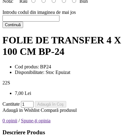
Nota:
Rău
Bun
Introdu codul din imaginea de mai jos
Continuă
FOLIE DE TRANSFER 4 X
100 CM BP-24
Cod produs:
BP24
Disponibilitate:
Stoc Epuizat
22
S
7,00 Lei
Cantitate
Adaugă în Coş
Adaugă in Wishlist
Compară produsul
0 opinii
/
Spune-ţi opinia
Descriere Produs