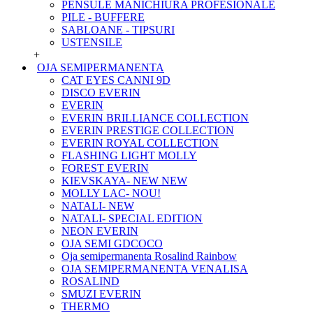
PENSULE MANICHIURA PROFESIONALE
PILE - BUFFERE
SABLOANE - TIPSURI
USTENSILE
+
OJA SEMIPERMANENTA
CAT EYES CANNI 9D
DISCO EVERIN
EVERIN
EVERIN BRILLIANCE COLLECTION
EVERIN PRESTIGE COLLECTION
EVERIN ROYAL COLLECTION
FLASHING LIGHT MOLLY
FOREST EVERIN
KIEVSKAYA- NEW NEW
MOLLY LAC- NOU!
NATALI- NEW
NATALI- SPECIAL EDITION
NEON EVERIN
OJA SEMI GDCOCO
Oja semipermanenta Rosalind Rainbow
OJA SEMIPERMANENTA VENALISA
ROSALIND
SMUZI EVERIN
THERMO