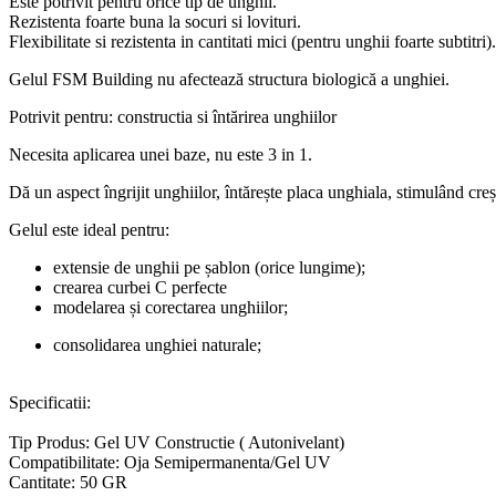
Este potrivit pentru orice tip de unghii.
Rezistenta foarte buna la socuri si lovituri.
Flexibilitate si rezistenta in cantitati mici (pentru unghii foarte subtitri).
Gelul FSM Building
nu afectează structura biologică a unghiei.
Potrivit pentru: constructia si întărirea unghiilor
Necesita aplicarea unei baze, nu este 3 in 1.
Dă un aspect îngrijit unghiilor, întărește placa unghiala, stimulând creș
Gelul este ideal pentru:
extensie de unghii pe șablon (orice lungime);
crearea curbei C perfecte
modelarea și corectarea unghiilor;
consolidarea unghiei naturale;
Specificatii:
Tip Produs: Gel UV Constructie ( Autonivelant)
Compatibilitate: Oja Semipermanenta/Gel UV
Cantitate: 50 GR