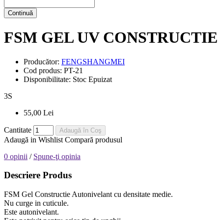
Continuă
FSM GEL UV CONSTRUCTIE 2
Producător:
FENGSHANGMEI
Cod produs:
PT-21
Disponibilitate:
Stoc Epuizat
3
S
55,00 Lei
Cantitate
Adaugă în Coş
Adaugă in Wishlist
Compară produsul
0 opinii
/
Spune-ţi opinia
Descriere Produs
FSM Gel Constructie Autonivelant cu densitate medie.
Nu curge in cuticule.
Este autonivelant.