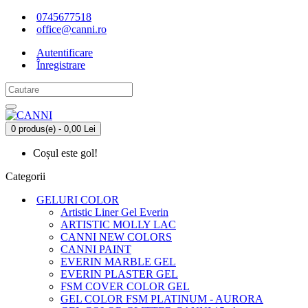
0745677518
office@canni.ro
Autentificare
Înregistrare
0 produs(e) - 0,00 Lei
Coșul este gol!
Categorii
GELURI COLOR
Artistic Liner Gel Everin
ARTISTIC MOLLY LAC
CANNI NEW COLORS
CANNI PAINT
EVERIN MARBLE GEL
EVERIN PLASTER GEL
FSM COVER COLOR GEL
GEL COLOR FSM PLATINUM - AURORA