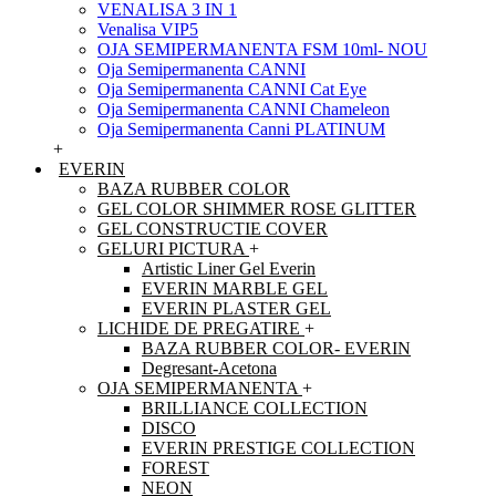
VENALISA 3 IN 1
Venalisa VIP5
OJA SEMIPERMANENTA FSM 10ml- NOU
Oja Semipermanenta CANNI
Oja Semipermanenta CANNI Cat Eye
Oja Semipermanenta CANNI Chameleon
Oja Semipermanenta Canni PLATINUM
+
EVERIN
BAZA RUBBER COLOR
GEL COLOR SHIMMER ROSE GLITTER
GEL CONSTRUCTIE COVER
GELURI PICTURA
+
Artistic Liner Gel Everin
EVERIN MARBLE GEL
EVERIN PLASTER GEL
LICHIDE DE PREGATIRE
+
BAZA RUBBER COLOR- EVERIN
Degresant-Acetona
OJA SEMIPERMANENTA
+
BRILLIANCE COLLECTION
DISCO
EVERIN PRESTIGE COLLECTION
FOREST
NEON