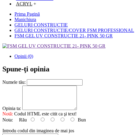
ACRYL
+
Prima Pagină
Manichiura
GELURI CONSTRUCTIE
GELURI CONSTRUCTIE/COVER FSM PROFESSIONAL
FSM GEL UV CONSTRUCTIE 21- PINK 50 GR
Opinii (0)
Spune-ţi opinia
Numele tău:
Opinia ta:
Notă:
Codul HTML este citit ca şi text!
Nota:
Rău
Bun
Introdu codul din imaginea de mai jos