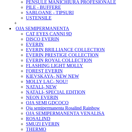
PENSULE MANICHIURA PROFESIONALE
PILE - BUFFERE
SABLOANE - TIPSURI
USTENSILE
+
OJA SEMIPERMANENTA
CAT EYES CANNI 9D
DISCO EVERIN
EVERIN
EVERIN BRILLIANCE COLLECTION
EVERIN PRESTIGE COLLECTION
EVERIN ROYAL COLLECTION
FLASHING LIGHT MOLLY
FOREST EVERIN
KIEVSKAYA- NEW NEW
MOLLY LAC- NOU!
NATALI- NEW
NATALI- SPECIAL EDITION
NEON EVERIN
OJA SEMI GDCOCO
Oja semipermanenta Rosalind Rainbow
OJA SEMIPERMANENTA VENALISA
ROSALIND
SMUZI EVERIN
THERMO