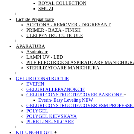
ROYAL COLLECTION
SMUZI
+
Lichide Pregatitoare
ACETONA - REMOVER - DEGRESANT
PRIMER - BAZA - FINISH
ULEI PENTRU CUTICULE
+
APARATURA
Aspiratoare
LAMPI UV - LED
PILE ELECTRICE SI ASPIRATOARE MANICHIUR
STERILIZATOARE MANICHIURA
+
GELURI CONSTRUCTIE
EVERIN
GELURI ALLEPAZNOKCIE
GELURI CONSTRUCTIE/COVER BASE ONE
+
Everin- Easy Leveling NEW
GELURI CONSTRUCTIE/COVER FSM PROFESSI
POLYGEL
POLYGEL KIEVSKAYA
PURE LINE- SILCARE
+
KIT UNGHII GEL
+