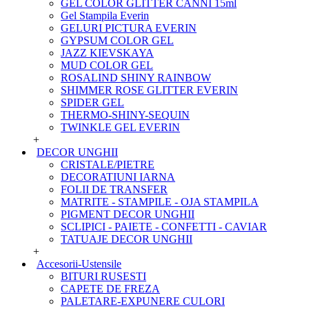
GEL COLOR GLITTER CANNI 15ml
Gel Stampila Everin
GELURI PICTURA EVERIN
GYPSUM COLOR GEL
JAZZ KIEVSKAYA
MUD COLOR GEL
ROSALIND SHINY RAINBOW
SHIMMER ROSE GLITTER EVERIN
SPIDER GEL
THERMO-SHINY-SEQUIN
TWINKLE GEL EVERIN
+
DECOR UNGHII
CRISTALE/PIETRE
DECORATIUNI IARNA
FOLII DE TRANSFER
MATRITE - STAMPILE - OJA STAMPILA
PIGMENT DECOR UNGHII
SCLIPICI - PAIETE - CONFETTI - CAVIAR
TATUAJE DECOR UNGHII
+
Accesorii-Ustensile
BITURI RUSESTI
CAPETE DE FREZA
PALETARE-EXPUNERE CULORI