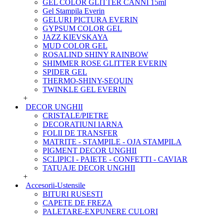
GEL COLOR GLITTER CANNI 15ml
Gel Stampila Everin
GELURI PICTURA EVERIN
GYPSUM COLOR GEL
JAZZ KIEVSKAYA
MUD COLOR GEL
ROSALIND SHINY RAINBOW
SHIMMER ROSE GLITTER EVERIN
SPIDER GEL
THERMO-SHINY-SEQUIN
TWINKLE GEL EVERIN
+
DECOR UNGHII
CRISTALE/PIETRE
DECORATIUNI IARNA
FOLII DE TRANSFER
MATRITE - STAMPILE - OJA STAMPILA
PIGMENT DECOR UNGHII
SCLIPICI - PAIETE - CONFETTI - CAVIAR
TATUAJE DECOR UNGHII
+
Accesorii-Ustensile
BITURI RUSESTI
CAPETE DE FREZA
PALETARE-EXPUNERE CULORI