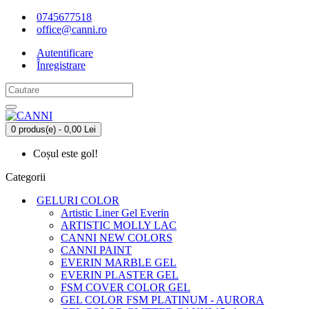
0745677518
office@canni.ro
Autentificare
Înregistrare
0 produs(e) - 0,00 Lei
Coșul este gol!
Categorii
GELURI COLOR
Artistic Liner Gel Everin
ARTISTIC MOLLY LAC
CANNI NEW COLORS
CANNI PAINT
EVERIN MARBLE GEL
EVERIN PLASTER GEL
FSM COVER COLOR GEL
GEL COLOR FSM PLATINUM - AURORA