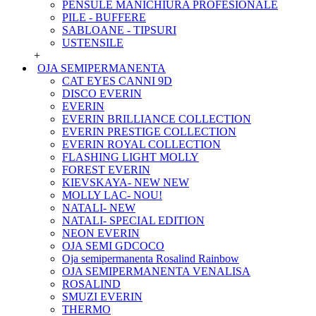
PENSULE MANICHIURA PROFESIONALE
PILE - BUFFERE
SABLOANE - TIPSURI
USTENSILE
+
OJA SEMIPERMANENTA
CAT EYES CANNI 9D
DISCO EVERIN
EVERIN
EVERIN BRILLIANCE COLLECTION
EVERIN PRESTIGE COLLECTION
EVERIN ROYAL COLLECTION
FLASHING LIGHT MOLLY
FOREST EVERIN
KIEVSKAYA- NEW NEW
MOLLY LAC- NOU!
NATALI- NEW
NATALI- SPECIAL EDITION
NEON EVERIN
OJA SEMI GDCOCO
Oja semipermanenta Rosalind Rainbow
OJA SEMIPERMANENTA VENALISA
ROSALIND
SMUZI EVERIN
THERMO