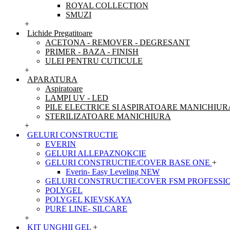
ROYAL COLLECTION
SMUZI
+
Lichide Pregatitoare
ACETONA - REMOVER - DEGRESANT
PRIMER - BAZA - FINISH
ULEI PENTRU CUTICULE
+
APARATURA
Aspiratoare
LAMPI UV - LED
PILE ELECTRICE SI ASPIRATOARE MANICHIUR
STERILIZATOARE MANICHIURA
+
GELURI CONSTRUCTIE
EVERIN
GELURI ALLEPAZNOKCIE
GELURI CONSTRUCTIE/COVER BASE ONE
+
Everin- Easy Leveling NEW
GELURI CONSTRUCTIE/COVER FSM PROFESSI
POLYGEL
POLYGEL KIEVSKAYA
PURE LINE- SILCARE
+
KIT UNGHII GEL
+