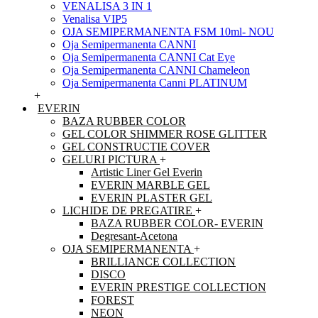
VENALISA 3 IN 1
Venalisa VIP5
OJA SEMIPERMANENTA FSM 10ml- NOU
Oja Semipermanenta CANNI
Oja Semipermanenta CANNI Cat Eye
Oja Semipermanenta CANNI Chameleon
Oja Semipermanenta Canni PLATINUM
+
EVERIN
BAZA RUBBER COLOR
GEL COLOR SHIMMER ROSE GLITTER
GEL CONSTRUCTIE COVER
GELURI PICTURA
+
Artistic Liner Gel Everin
EVERIN MARBLE GEL
EVERIN PLASTER GEL
LICHIDE DE PREGATIRE
+
BAZA RUBBER COLOR- EVERIN
Degresant-Acetona
OJA SEMIPERMANENTA
+
BRILLIANCE COLLECTION
DISCO
EVERIN PRESTIGE COLLECTION
FOREST
NEON