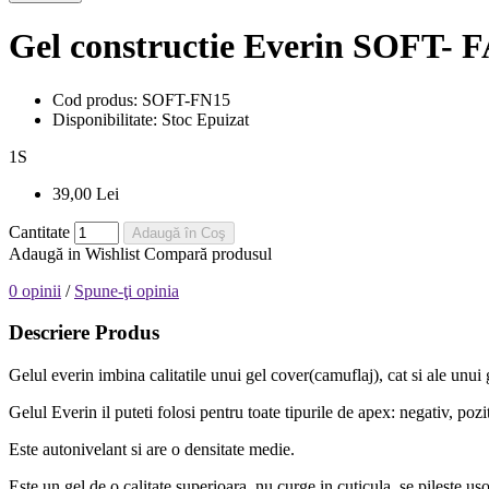
Gel constructie Everin SOFT
Cod produs:
SOFT-FN15
Disponibilitate:
Stoc Epuizat
1
S
39,00 Lei
Cantitate
Adaugă în Coş
Adaugă in Wishlist
Compară produsul
0 opinii
/
Spune-ţi opinia
Descriere Produs
Gelul everin imbina calitatile unui gel cover(camuflaj), cat si ale unui 
Gelul Everin il puteti folosi pentru toate tipurile de apex: negativ, pozi
Este autonivelant si are o densitate medie.
Este un gel de o calitate superioara, nu curge in cuticula, se pileste us