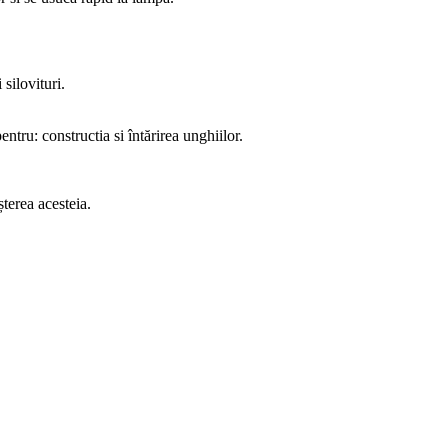
 silovituri.
ntru: constructia si întărirea unghiilor.
șterea acesteia.