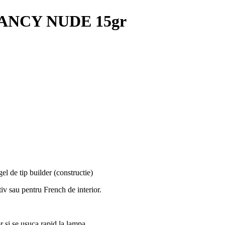
- FANCY NUDE 15gr
gel de tip builder (constructie)
tiv sau pentru French de interior.
or si se usuca rapid la lampa.