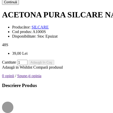
Continuă
ACETONA PURA SILCARE N
Producător:
SILCARE
Cod produs:
A1000S
Disponibilitate:
Stoc Epuizat
48
S
39,00 Lei
Cantitate
Adaugă în Coş
Adaugă in Wishlist
Compară produsul
0 opinii
/
Spune-ţi opinia
Descriere Produs