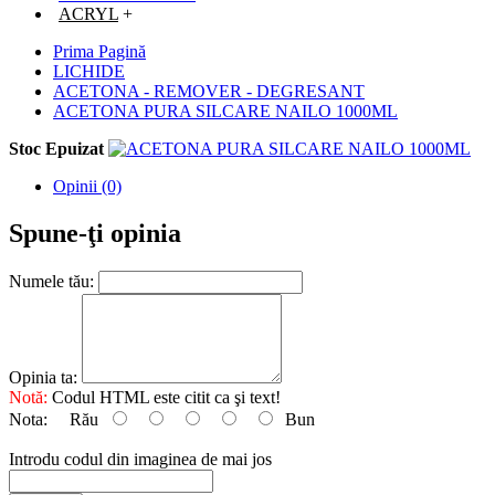
ACRYL
+
Prima Pagină
LICHIDE
ACETONA - REMOVER - DEGRESANT
ACETONA PURA SILCARE NAILO 1000ML
Stoc Epuizat
Opinii (0)
Spune-ţi opinia
Numele tău:
Opinia ta:
Notă:
Codul HTML este citit ca şi text!
Nota:
Rău
Bun
Introdu codul din imaginea de mai jos