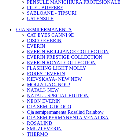
PENSULE MANICHIURA PROFESIONALE
PILE - BUFFERE
SABLOANE - TIPSURI
USTENSILE
+
OJA SEMIPERMANENTA
CAT EYES CANNI 9D
DISCO EVERIN
EVERIN
EVERIN BRILLIANCE COLLECTION
EVERIN PRESTIGE COLLECTION
EVERIN ROYAL COLLECTION
FLASHING LIGHT MOLLY
FOREST EVERIN
KIEVSKAYA- NEW NEW
MOLLY LAC- NOU!
NATALI- NEW
NATALI- SPECIAL EDITION
NEON EVERIN
OJA SEMI GDCOCO
Oja semipermanenta Rosalind Rainbow
OJA SEMIPERMANENTA VENALISA
ROSALIND
SMUZI EVERIN
THERMO