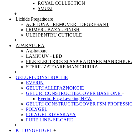
ROYAL COLLECTION
SMUZI
+
Lichide Pregatitoare
ACETONA - REMOVER - DEGRESANT
PRIMER - BAZA - FINISH
ULEI PENTRU CUTICULE
+
APARATURA
Aspiratoare
LAMPI UV - LED
PILE ELECTRICE SI ASPIRATOARE MANICHIUR
STERILIZATOARE MANICHIURA
+
GELURI CONSTRUCTIE
EVERIN
GELURI ALLEPAZNOKCIE
GELURI CONSTRUCTIE/COVER BASE ONE
+
Everin- Easy Leveling NEW
GELURI CONSTRUCTIE/COVER FSM PROFESSI
POLYGEL
POLYGEL KIEVSKAYA
PURE LINE- SILCARE
+
KIT UNGHII GEL
+