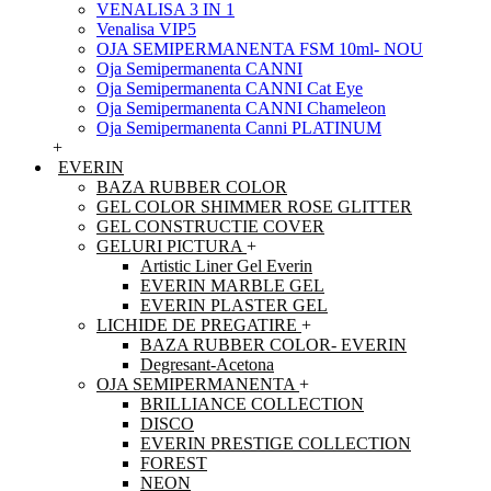
VENALISA 3 IN 1
Venalisa VIP5
OJA SEMIPERMANENTA FSM 10ml- NOU
Oja Semipermanenta CANNI
Oja Semipermanenta CANNI Cat Eye
Oja Semipermanenta CANNI Chameleon
Oja Semipermanenta Canni PLATINUM
+
EVERIN
BAZA RUBBER COLOR
GEL COLOR SHIMMER ROSE GLITTER
GEL CONSTRUCTIE COVER
GELURI PICTURA
+
Artistic Liner Gel Everin
EVERIN MARBLE GEL
EVERIN PLASTER GEL
LICHIDE DE PREGATIRE
+
BAZA RUBBER COLOR- EVERIN
Degresant-Acetona
OJA SEMIPERMANENTA
+
BRILLIANCE COLLECTION
DISCO
EVERIN PRESTIGE COLLECTION
FOREST
NEON