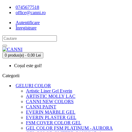
0745677518
office@canni.ro
Autentificare
Înregistrare
0 produs(e) - 0,00 Lei
Coșul este gol!
Categorii
GELURI COLOR
Artistic Liner Gel Everin
ARTISTIC MOLLY LAC
CANNI NEW COLORS
CANNI PAINT
EVERIN MARBLE GEL
EVERIN PLASTER GEL
FSM COVER COLOR GEL
GEL COLOR FSM PLATINUM - AURORA