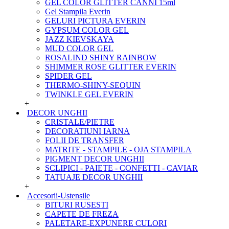
GEL COLOR GLITTER CANNI 15ml
Gel Stampila Everin
GELURI PICTURA EVERIN
GYPSUM COLOR GEL
JAZZ KIEVSKAYA
MUD COLOR GEL
ROSALIND SHINY RAINBOW
SHIMMER ROSE GLITTER EVERIN
SPIDER GEL
THERMO-SHINY-SEQUIN
TWINKLE GEL EVERIN
+
DECOR UNGHII
CRISTALE/PIETRE
DECORATIUNI IARNA
FOLII DE TRANSFER
MATRITE - STAMPILE - OJA STAMPILA
PIGMENT DECOR UNGHII
SCLIPICI - PAIETE - CONFETTI - CAVIAR
TATUAJE DECOR UNGHII
+
Accesorii-Ustensile
BITURI RUSESTI
CAPETE DE FREZA
PALETARE-EXPUNERE CULORI