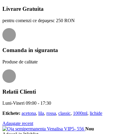
Livrare Gratuita
pentru comenzi ce depaşesc 250 RON
Comanda in siguranta
Produse de calitate
Relatii Clienti
Luni-Vineri 09:00 - 17:30
Etichete:
acetona
,
lila
,
rossa
,
classic
,
1000ml
,
lichide
Adaugate recent
Nou