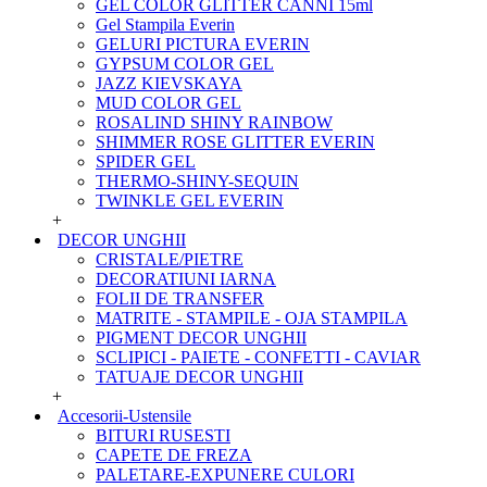
GEL COLOR GLITTER CANNI 15ml
Gel Stampila Everin
GELURI PICTURA EVERIN
GYPSUM COLOR GEL
JAZZ KIEVSKAYA
MUD COLOR GEL
ROSALIND SHINY RAINBOW
SHIMMER ROSE GLITTER EVERIN
SPIDER GEL
THERMO-SHINY-SEQUIN
TWINKLE GEL EVERIN
+
DECOR UNGHII
CRISTALE/PIETRE
DECORATIUNI IARNA
FOLII DE TRANSFER
MATRITE - STAMPILE - OJA STAMPILA
PIGMENT DECOR UNGHII
SCLIPICI - PAIETE - CONFETTI - CAVIAR
TATUAJE DECOR UNGHII
+
Accesorii-Ustensile
BITURI RUSESTI
CAPETE DE FREZA
PALETARE-EXPUNERE CULORI