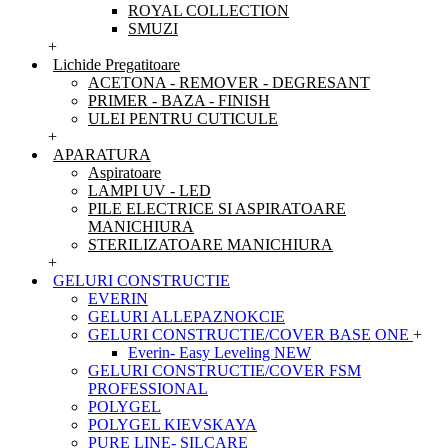
ROYAL COLLECTION
SMUZI
+
Lichide Pregatitoare
ACETONA - REMOVER - DEGRESANT
PRIMER - BAZA - FINISH
ULEI PENTRU CUTICULE
+
APARATURA
Aspiratoare
LAMPI UV - LED
PILE ELECTRICE SI ASPIRATOARE
MANICHIURA
STERILIZATOARE MANICHIURA
+
GELURI CONSTRUCTIE
EVERIN
GELURI ALLEPAZNOKCIE
GELURI CONSTRUCTIE/COVER BASE ONE
+
Everin- Easy Leveling NEW
GELURI CONSTRUCTIE/COVER FSM
PROFESSIONAL
POLYGEL
POLYGEL KIEVSKAYA
PURE LINE- SILCARE