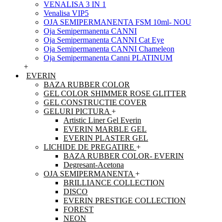
VENALISA 3 IN 1
Venalisa VIP5
OJA SEMIPERMANENTA FSM 10ml- NOU
Oja Semipermanenta CANNI
Oja Semipermanenta CANNI Cat Eye
Oja Semipermanenta CANNI Chameleon
Oja Semipermanenta Canni PLATINUM
+
EVERIN
BAZA RUBBER COLOR
GEL COLOR SHIMMER ROSE GLITTER
GEL CONSTRUCTIE COVER
GELURI PICTURA
+
Artistic Liner Gel Everin
EVERIN MARBLE GEL
EVERIN PLASTER GEL
LICHIDE DE PREGATIRE
+
BAZA RUBBER COLOR- EVERIN
Degresant-Acetona
OJA SEMIPERMANENTA
+
BRILLIANCE COLLECTION
DISCO
EVERIN PRESTIGE COLLECTION
FOREST
NEON