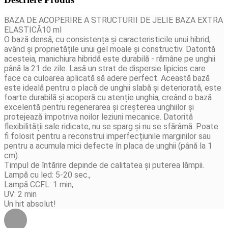
BAZA DE ACOPERIRE A STRUCTURII DE JELIE BAZA EXTRA
ELASTICĂ10 ml
O bază densă, cu consistența și caracteristicile unui hibrid,
având și proprietățile unui gel moale și constructiv.
Datorită
acesteia, manichiura hibridă este durabilă - rămâne pe unghii
până la 21 de zile.
Lasă un strat de dispersie lipicios care
face ca culoarea aplicată să adere perfect.
Această bază
este ideală pentru o placă de unghii slabă și deteriorată, este
foarte durabilă și acoperă cu atenție unghia, creând o bază
excelentă pentru regenerarea și creșterea unghiilor și
protejează împotriva noilor leziuni mecanice.
Datorită
flexibilității sale ridicate, nu se sparg și nu se sfărâmă.
Poate
fi folosit pentru a reconstrui imperfecțiunile marginilor sau
pentru a acumula mici defecte în placa de unghii (până la 1
cm).
Timpul de întărire depinde de calitatea și puterea lămpii.
Lampă cu led: 5-20 sec.,
Lampă CCFL: 1 min,
UV: 2 min
Un hit absolut!