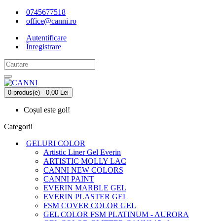
0745677518
office@canni.ro
Autentificare
Înregistrare
0 produs(e) - 0,00 Lei
Coșul este gol!
Categorii
GELURI COLOR
Artistic Liner Gel Everin
ARTISTIC MOLLY LAC
CANNI NEW COLORS
CANNI PAINT
EVERIN MARBLE GEL
EVERIN PLASTER GEL
FSM COVER COLOR GEL
GEL COLOR FSM PLATINUM - AURORA