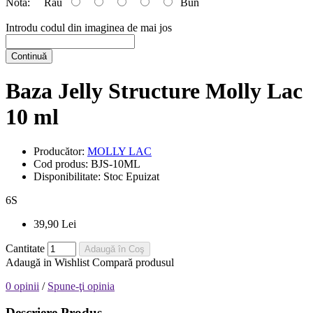
Nota:
Rău
Bun
Introdu codul din imaginea de mai jos
Continuă
Baza Jelly Structure Molly Lac
10 ml
Producător:
MOLLY LAC
Cod produs:
BJS-10ML
Disponibilitate:
Stoc Epuizat
6
S
39,90 Lei
Cantitate
Adaugă în Coş
Adaugă in Wishlist
Compară produsul
0 opinii
/
Spune-ţi opinia
Descriere Produs