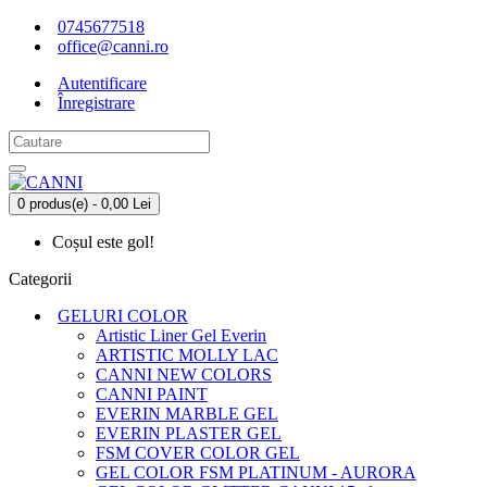
0745677518
office@canni.ro
Autentificare
Înregistrare
0 produs(e) - 0,00 Lei
Coșul este gol!
Categorii
GELURI COLOR
Artistic Liner Gel Everin
ARTISTIC MOLLY LAC
CANNI NEW COLORS
CANNI PAINT
EVERIN MARBLE GEL
EVERIN PLASTER GEL
FSM COVER COLOR GEL
GEL COLOR FSM PLATINUM - AURORA