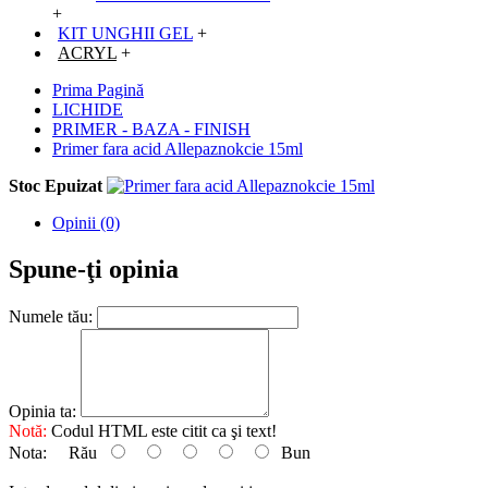
+
KIT UNGHII GEL
+
ACRYL
+
Prima Pagină
LICHIDE
PRIMER - BAZA - FINISH
Primer fara acid Allepaznokcie 15ml
Stoc Epuizat
Opinii (0)
Spune-ţi opinia
Numele tău:
Opinia ta:
Notă:
Codul HTML este citit ca şi text!
Nota:
Rău
Bun