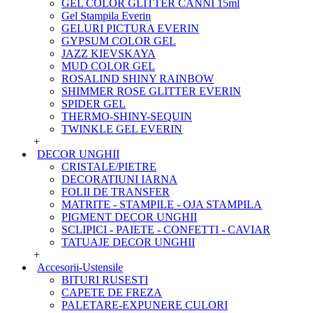
GEL COLOR GLITTER CANNI 15ml
Gel Stampila Everin
GELURI PICTURA EVERIN
GYPSUM COLOR GEL
JAZZ KIEVSKAYA
MUD COLOR GEL
ROSALIND SHINY RAINBOW
SHIMMER ROSE GLITTER EVERIN
SPIDER GEL
THERMO-SHINY-SEQUIN
TWINKLE GEL EVERIN
+
DECOR UNGHII
CRISTALE/PIETRE
DECORATIUNI IARNA
FOLII DE TRANSFER
MATRITE - STAMPILE - OJA STAMPILA
PIGMENT DECOR UNGHII
SCLIPICI - PAIETE - CONFETTI - CAVIAR
TATUAJE DECOR UNGHII
+
Accesorii-Ustensile
BITURI RUSESTI
CAPETE DE FREZA
PALETARE-EXPUNERE CULORI