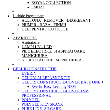
ROYAL COLLECTION
SMUZI
+
Lichide Pregatitoare
ACETONA - REMOVER - DEGRESANT
PRIMER - BAZA - FINISH
ULEI PENTRU CUTICULE
+
APARATURA
Aspiratoare
LAMPI UV - LED
PILE ELECTRICE SI ASPIRATOARE
MANICHIURA
STERILIZATOARE MANICHIURA
+
GELURI CONSTRUCTIE
EVERIN
GELURI ALLEPAZNOKCIE
GELURI CONSTRUCTIE/COVER BASE ONE
+
Everin- Easy Leveling NEW
GELURI CONSTRUCTIE/COVER FSM
PROFESSIONAL
POLYGEL
POLYGEL KIEVSKAYA
PURE LINE- SILCARE