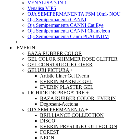
VENALISA 3 IN 1
Venalisa VIP5
OJA SEMIPERMANENTA FSM 10ml- NOU
Oja Semipermanenta CANNI
Oja Semipermanenta CANNI Cat Eye
Oja Semipermanenta CANNI Chameleon
Oja Semipermanenta Canni PLATINUM
+
EVERIN
BAZA RUBBER COLOR
GEL COLOR SHIMMER ROSE GLITTER
GEL CONSTRUCTIE COVER
GELURI PICTURA
+
Artistic Liner Gel Everin
EVERIN MARBLE GEL
EVERIN PLASTER GEL
LICHIDE DE PREGATIRE
+
BAZA RUBBER COLOR- EVERIN
Degresant-Acetona
OJA SEMIPERMANENTA
+
BRILLIANCE COLLECTION
DISCO
EVERIN PRESTIGE COLLECTION
FOREST
NEON