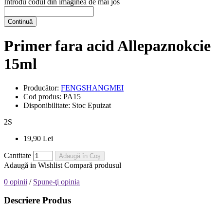
Introdu codul din imaginea de mai jos
Continuă
Primer fara acid Allepaznokcie
15ml
Producător:
FENGSHANGMEI
Cod produs:
PA15
Disponibilitate:
Stoc Epuizat
2
S
19,90 Lei
Cantitate
Adaugă în Coş
Adaugă in Wishlist
Compară produsul
0 opinii
/
Spune-ţi opinia
Descriere Produs