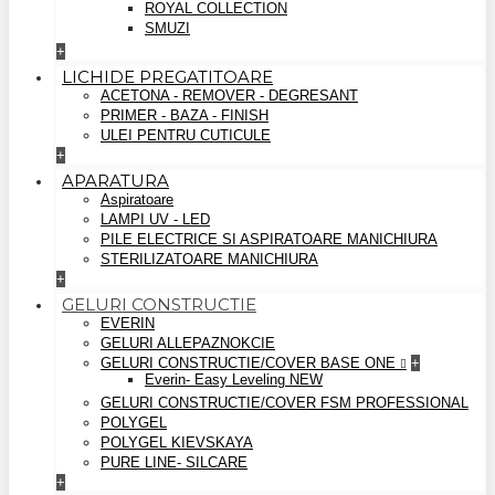
ROYAL COLLECTION
SMUZI
+
LICHIDE PREGATITOARE
ACETONA - REMOVER - DEGRESANT
PRIMER - BAZA - FINISH
ULEI PENTRU CUTICULE
+
APARATURA
Aspiratoare
LAMPI UV - LED
PILE ELECTRICE SI ASPIRATOARE MANICHIURA
STERILIZATOARE MANICHIURA
+
GELURI CONSTRUCTIE
EVERIN
GELURI ALLEPAZNOKCIE
GELURI CONSTRUCTIE/COVER BASE ONE
+
Everin- Easy Leveling NEW
GELURI CONSTRUCTIE/COVER FSM PROFESSIONAL
POLYGEL
POLYGEL KIEVSKAYA
PURE LINE- SILCARE
+