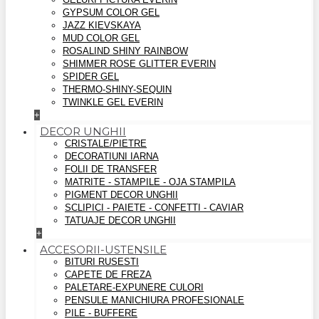
GYPSUM COLOR GEL
JAZZ KIEVSKAYA
MUD COLOR GEL
ROSALIND SHINY RAINBOW
SHIMMER ROSE GLITTER EVERIN
SPIDER GEL
THERMO-SHINY-SEQUIN
TWINKLE GEL EVERIN
+
DECOR UNGHII
CRISTALE/PIETRE
DECORATIUNI IARNA
FOLII DE TRANSFER
MATRITE - STAMPILE - OJA STAMPILA
PIGMENT DECOR UNGHII
SCLIPICI - PAIETE - CONFETTI - CAVIAR
TATUAJE DECOR UNGHII
+
ACCESORII-USTENSILE
BITURI RUSESTI
CAPETE DE FREZA
PALETARE-EXPUNERE CULORI
PENSULE MANICHIURA PROFESIONALE
PILE - BUFFERE