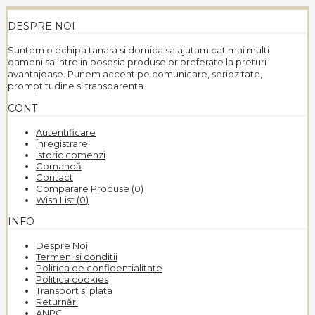
DESPRE NOI
Suntem o echipa tanara si dornica sa ajutam cat mai multi
oameni sa intre in posesia produselor preferate la preturi
avantajoase. Punem accent pe comunicare, seriozitate,
promptitudine si transparenta.
CONT
Autentificare
Înregistrare
Istoric comenzi
Comandă
Contact
Comparare Produse (
0
)
Wish List (
0
)
INFO
Despre Noi
Termeni si conditii
Politica de confidentialitate
Politica cookies
Transport si plata
Returnări
ANPC