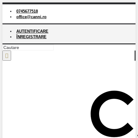
0745677518
office@canni.ro
AUTENTIFICARE
ÎNREGISTRARE