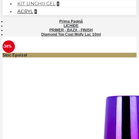
KIT UNGHII GEL
+
ACRYL
+
Prima Pagină
LICHIDE
PRIMER - BAZA - FINISH
Diamond Top Coat Molly Lac 10ml
-34%
Stoc Epuizat