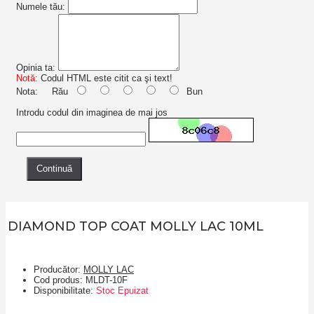
Numele tău:
Opinia ta:
Notă:
Codul HTML este citit ca şi text!
Nota:
Rău
Bun
Introdu codul din imaginea de mai jos
Continuă
DIAMOND TOP COAT MOLLY LAC 10ML
Producător:
MOLLY LAC
Cod produs:
MLDT-10F
Disponibilitate:
Stoc Epuizat