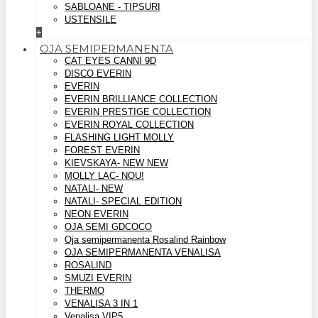
SABLOANE - TIPSURI
USTENSILE
+
OJA SEMIPERMANENTA
CAT EYES CANNI 9D
DISCO EVERIN
EVERIN
EVERIN BRILLIANCE COLLECTION
EVERIN PRESTIGE COLLECTION
EVERIN ROYAL COLLECTION
FLASHING LIGHT MOLLY
FOREST EVERIN
KIEVSKAYA- NEW NEW
MOLLY LAC- NOU!
NATALI- NEW
NATALI- SPECIAL EDITION
NEON EVERIN
OJA SEMI GDCOCO
Oja semipermanenta Rosalind Rainbow
OJA SEMIPERMANENTA VENALISA
ROSALIND
SMUZI EVERIN
THERMO
VENALISA 3 IN 1
Venalisa VIP5