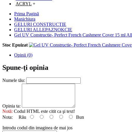
ACRYL
+
Prima Pagină
Manichiura
GELURI CONSTRUCTIE
GELURI ALLEPAZNOKCIE
Gel UV Constructie- Perfect French Cashmere Cover 15 ml Al
Stoc Epuizat
Opinii (0)
Spune-ţi opinia
Numele tău:
Opinia ta:
Notă:
Codul HTML este citit ca şi text!
Nota:
Rău
Bun
Introdu codul din imaginea de mai jos