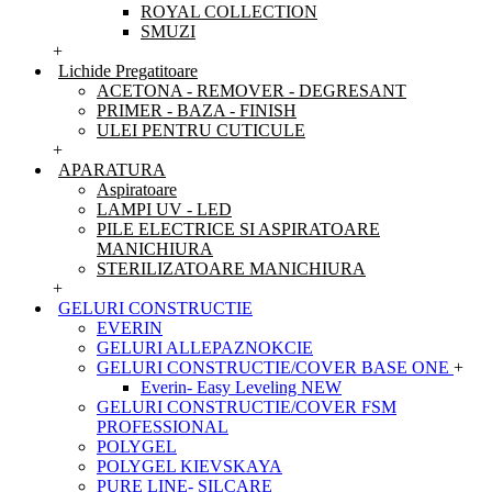
ROYAL COLLECTION
SMUZI
+
Lichide Pregatitoare
ACETONA - REMOVER - DEGRESANT
PRIMER - BAZA - FINISH
ULEI PENTRU CUTICULE
+
APARATURA
Aspiratoare
LAMPI UV - LED
PILE ELECTRICE SI ASPIRATOARE
MANICHIURA
STERILIZATOARE MANICHIURA
+
GELURI CONSTRUCTIE
EVERIN
GELURI ALLEPAZNOKCIE
GELURI CONSTRUCTIE/COVER BASE ONE
+
Everin- Easy Leveling NEW
GELURI CONSTRUCTIE/COVER FSM
PROFESSIONAL
POLYGEL
POLYGEL KIEVSKAYA
PURE LINE- SILCARE