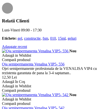
Relatii Clienti
Luni-Vineri 09:00 - 17:30
Etichete:
gel
,
constructie
,
fsm
,
010
,
15ml
,
geluri
Adaugate recent
Nou
Adaugă in Wishlist
Compară produsul
Oja semipermanenta Venalisa VIP5- 556
Ojei semipermanente profesionala de la VENALISA VIP4 cu
rezistenta garantata de pana la 3-4 saptaman..
12,50 Lei
Adaugă în Coş
Adaugă in Wishlist
Compară produsul
Nou
Adaugă in Wishlist
Compară produsul
Oja semipermanenta Venalisa VIP5- 542