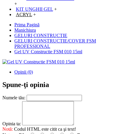
+
KIT UNGHII GEL
+
ACRYL
+
Prima Pagină
Manichiura
GELURI CONSTRUCTIE
GELURI CONSTRUCTIE/COVER FSM
PROFESSIONAL
Gel UV Constructie FSM 010 15ml
Opinii (0)
Spune-ţi opinia
Numele tău:
Opinia ta:
Notă:
Codul HTML este citit ca şi text!