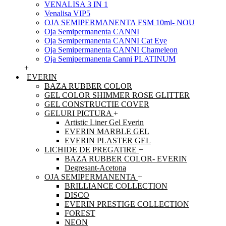
VENALISA 3 IN 1
Venalisa VIP5
OJA SEMIPERMANENTA FSM 10ml- NOU
Oja Semipermanenta CANNI
Oja Semipermanenta CANNI Cat Eye
Oja Semipermanenta CANNI Chameleon
Oja Semipermanenta Canni PLATINUM
+
EVERIN
BAZA RUBBER COLOR
GEL COLOR SHIMMER ROSE GLITTER
GEL CONSTRUCTIE COVER
GELURI PICTURA
+
Artistic Liner Gel Everin
EVERIN MARBLE GEL
EVERIN PLASTER GEL
LICHIDE DE PREGATIRE
+
BAZA RUBBER COLOR- EVERIN
Degresant-Acetona
OJA SEMIPERMANENTA
+
BRILLIANCE COLLECTION
DISCO
EVERIN PRESTIGE COLLECTION
FOREST
NEON