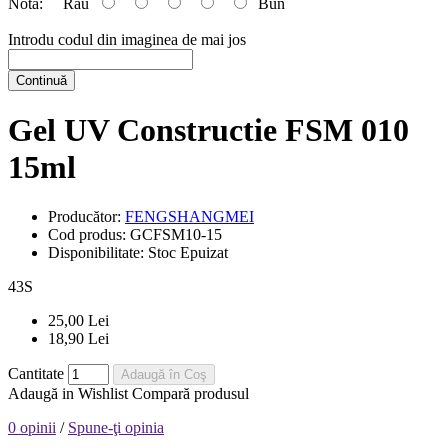
Nota:
Rău
Bun
Introdu codul din imaginea de mai jos
Continuă
Gel UV Constructie FSM 010
15ml
Producător:
FENGSHANGMEI
Cod produs:
GCFSM10-15
Disponibilitate:
Stoc Epuizat
43
S
25,00 Lei
18,90 Lei
Cantitate
Adaugă în Coş
Adaugă in Wishlist
Compară produsul
0 opinii
/
Spune-ţi opinia