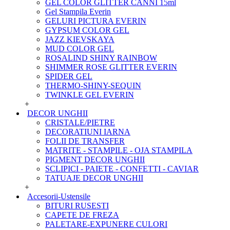
GEL COLOR GLITTER CANNI 15ml
Gel Stampila Everin
GELURI PICTURA EVERIN
GYPSUM COLOR GEL
JAZZ KIEVSKAYA
MUD COLOR GEL
ROSALIND SHINY RAINBOW
SHIMMER ROSE GLITTER EVERIN
SPIDER GEL
THERMO-SHINY-SEQUIN
TWINKLE GEL EVERIN
+
DECOR UNGHII
CRISTALE/PIETRE
DECORATIUNI IARNA
FOLII DE TRANSFER
MATRITE - STAMPILE - OJA STAMPILA
PIGMENT DECOR UNGHII
SCLIPICI - PAIETE - CONFETTI - CAVIAR
TATUAJE DECOR UNGHII
+
Accesorii-Ustensile
BITURI RUSESTI
CAPETE DE FREZA
PALETARE-EXPUNERE CULORI