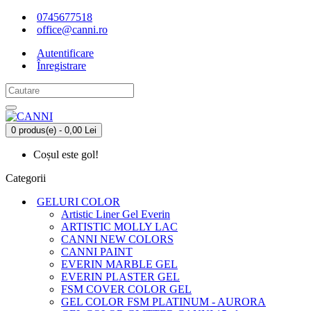
0745677518
office@canni.ro
Autentificare
Înregistrare
0 produs(e) - 0,00 Lei
Coșul este gol!
Categorii
GELURI COLOR
Artistic Liner Gel Everin
ARTISTIC MOLLY LAC
CANNI NEW COLORS
CANNI PAINT
EVERIN MARBLE GEL
EVERIN PLASTER GEL
FSM COVER COLOR GEL
GEL COLOR FSM PLATINUM - AURORA