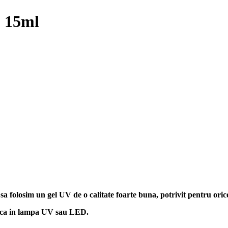
b 15ml
 sa folosim un gel UV de o calitate foarte buna, potrivit pentru ori
usuca in lampa UV sau LED.