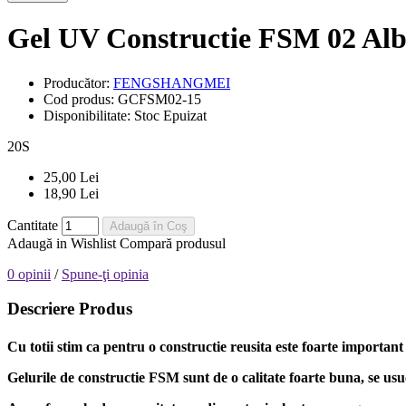
Gel UV Constructie FSM 02 Al
Producător:
FENGSHANGMEI
Cod produs:
GCFSM02-15
Disponibilitate:
Stoc Epuizat
20
S
25,00 Lei
18,90 Lei
Cantitate
Adaugă în Coş
Adaugă in Wishlist
Compară produsul
0 opinii
/
Spune-ţi opinia
Descriere Produs
Cu totii stim ca pentru o constructie reusita este foarte important
Gelurile de constructie FSM sunt de o calitate foarte buna, se 