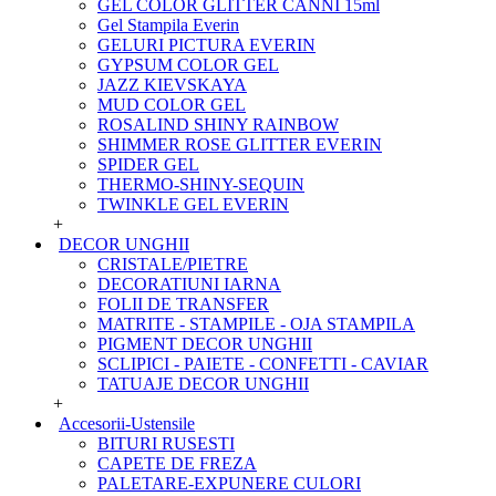
GEL COLOR GLITTER CANNI 15ml
Gel Stampila Everin
GELURI PICTURA EVERIN
GYPSUM COLOR GEL
JAZZ KIEVSKAYA
MUD COLOR GEL
ROSALIND SHINY RAINBOW
SHIMMER ROSE GLITTER EVERIN
SPIDER GEL
THERMO-SHINY-SEQUIN
TWINKLE GEL EVERIN
+
DECOR UNGHII
CRISTALE/PIETRE
DECORATIUNI IARNA
FOLII DE TRANSFER
MATRITE - STAMPILE - OJA STAMPILA
PIGMENT DECOR UNGHII
SCLIPICI - PAIETE - CONFETTI - CAVIAR
TATUAJE DECOR UNGHII
+
Accesorii-Ustensile
BITURI RUSESTI
CAPETE DE FREZA
PALETARE-EXPUNERE CULORI