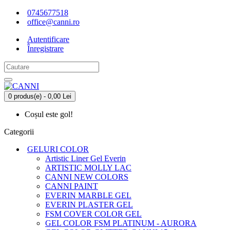
0745677518
office@canni.ro
Autentificare
Înregistrare
0 produs(e) - 0,00 Lei
Coșul este gol!
Categorii
GELURI COLOR
Artistic Liner Gel Everin
ARTISTIC MOLLY LAC
CANNI NEW COLORS
CANNI PAINT
EVERIN MARBLE GEL
EVERIN PLASTER GEL
FSM COVER COLOR GEL
GEL COLOR FSM PLATINUM - AURORA