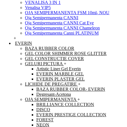
VENALISA 3 IN 1
Venalisa VIP5
OJA SEMIPERMANENTA FSM 10ml- NOU
Oja Semipermanenta CANNI
Oja Semipermanenta CANNI Cat Eye
Oja Semipermanenta CANNI Chameleon
Oja Semipermanenta Canni PLATINUM
+
EVERIN
BAZA RUBBER COLOR
GEL COLOR SHIMMER ROSE GLITTER
GEL CONSTRUCTIE COVER
GELURI PICTURA
+
Artistic Liner Gel Everin
EVERIN MARBLE GEL
EVERIN PLASTER GEL
LICHIDE DE PREGATIRE
+
BAZA RUBBER COLOR- EVERIN
Degresant-Acetona
OJA SEMIPERMANENTA
+
BRILLIANCE COLLECTION
DISCO
EVERIN PRESTIGE COLLECTION
FOREST
NEON