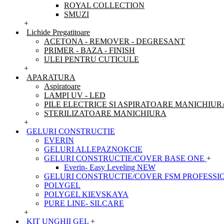
ROYAL COLLECTION
SMUZI
+
Lichide Pregatitoare
ACETONA - REMOVER - DEGRESANT
PRIMER - BAZA - FINISH
ULEI PENTRU CUTICULE
+
APARATURA
Aspiratoare
LAMPI UV - LED
PILE ELECTRICE SI ASPIRATOARE MANICHIUR
STERILIZATOARE MANICHIURA
+
GELURI CONSTRUCTIE
EVERIN
GELURI ALLEPAZNOKCIE
GELURI CONSTRUCTIE/COVER BASE ONE
+
Everin- Easy Leveling NEW
GELURI CONSTRUCTIE/COVER FSM PROFESSI
POLYGEL
POLYGEL KIEVSKAYA
PURE LINE- SILCARE
+
KIT UNGHII GEL
+