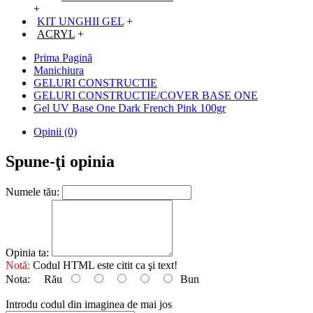
+
KIT UNGHII GEL
+
ACRYL
+
Prima Pagină
Manichiura
GELURI CONSTRUCTIE
GELURI CONSTRUCTIE/COVER BASE ONE
Gel UV Base One Dark French Pink 100gr
Opinii (0)
Spune-ţi opinia
Numele tău:
Opinia ta:
Notă:
Codul HTML este citit ca şi text!
Nota:
Rău
Bun
Introdu codul din imaginea de mai jos