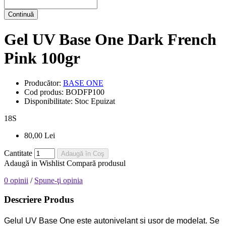
Continuă
Gel UV Base One Dark French
Pink 100gr
Producător:
BASE ONE
Cod produs:
BODFP100
Disponibilitate:
Stoc Epuizat
18
S
80,00 Lei
Cantitate
Adaugă în Coş
Adaugă in Wishlist
Compară produsul
0 opinii
/
Spune-ţi opinia
Descriere Produs
Gelul UV Base One este autonivelant si usor de modelat. Se