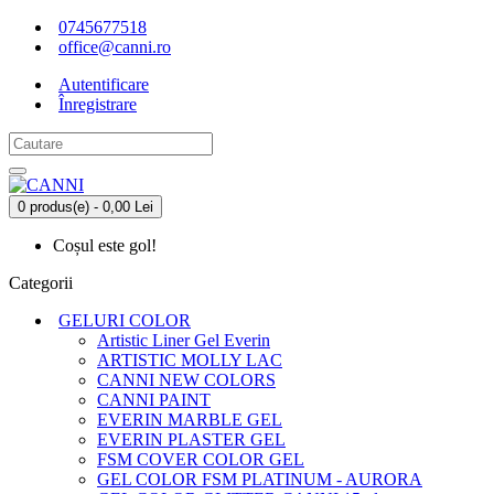
0745677518
office@canni.ro
Autentificare
Înregistrare
0 produs(e) - 0,00 Lei
Coșul este gol!
Categorii
GELURI COLOR
Artistic Liner Gel Everin
ARTISTIC MOLLY LAC
CANNI NEW COLORS
CANNI PAINT
EVERIN MARBLE GEL
EVERIN PLASTER GEL
FSM COVER COLOR GEL
GEL COLOR FSM PLATINUM - AURORA