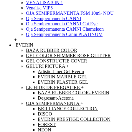
VENALISA 3 IN 1
Venalisa VIP5
OJA SEMIPERMANENTA FSM 10ml- NOU
Oja Semipermanenta CANNI
Oja Semipermanenta CANNI Cat Eye
Oja Semipermanenta CANNI Chameleon
Oja Semipermanenta Canni PLATINUM
+
EVERIN
BAZA RUBBER COLOR
GEL COLOR SHIMMER ROSE GLITTER
GEL CONSTRUCTIE COVER
GELURI PICTURA
+
Artistic Liner Gel Everin
EVERIN MARBLE GEL
EVERIN PLASTER GEL
LICHIDE DE PREGATIRE
+
BAZA RUBBER COLOR- EVERIN
Degresant-Acetona
OJA SEMIPERMANENTA
+
BRILLIANCE COLLECTION
DISCO
EVERIN PRESTIGE COLLECTION
FOREST
NEON