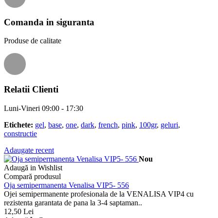
Comanda in siguranta
Produse de calitate
Relatii Clienti
Luni-Vineri 09:00 - 17:30
Etichete:
gel
,
base
,
one
,
dark
,
french
,
pink
,
100gr
,
geluri
,
constructie
Adaugate recent
Nou
Adaugă in Wishlist
Compară produsul
Oja semipermanenta Venalisa VIP5- 556
Ojei semipermanente profesionala de la VENALISA VIP4 cu
rezistenta garantata de pana la 3-4 saptaman..
12,50 Lei