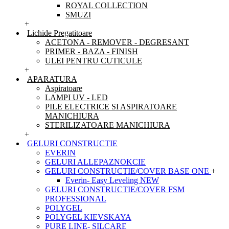
ROYAL COLLECTION
SMUZI
+
Lichide Pregatitoare
ACETONA - REMOVER - DEGRESANT
PRIMER - BAZA - FINISH
ULEI PENTRU CUTICULE
+
APARATURA
Aspiratoare
LAMPI UV - LED
PILE ELECTRICE SI ASPIRATOARE
MANICHIURA
STERILIZATOARE MANICHIURA
+
GELURI CONSTRUCTIE
EVERIN
GELURI ALLEPAZNOKCIE
GELURI CONSTRUCTIE/COVER BASE ONE
+
Everin- Easy Leveling NEW
GELURI CONSTRUCTIE/COVER FSM
PROFESSIONAL
POLYGEL
POLYGEL KIEVSKAYA
PURE LINE- SILCARE