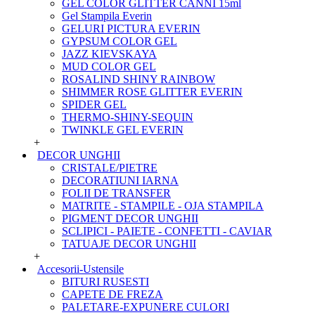
GEL COLOR GLITTER CANNI 15ml
Gel Stampila Everin
GELURI PICTURA EVERIN
GYPSUM COLOR GEL
JAZZ KIEVSKAYA
MUD COLOR GEL
ROSALIND SHINY RAINBOW
SHIMMER ROSE GLITTER EVERIN
SPIDER GEL
THERMO-SHINY-SEQUIN
TWINKLE GEL EVERIN
+
DECOR UNGHII
CRISTALE/PIETRE
DECORATIUNI IARNA
FOLII DE TRANSFER
MATRITE - STAMPILE - OJA STAMPILA
PIGMENT DECOR UNGHII
SCLIPICI - PAIETE - CONFETTI - CAVIAR
TATUAJE DECOR UNGHII
+
Accesorii-Ustensile
BITURI RUSESTI
CAPETE DE FREZA
PALETARE-EXPUNERE CULORI