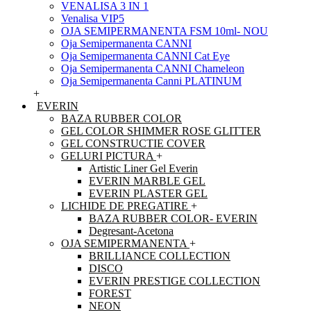
VENALISA 3 IN 1
Venalisa VIP5
OJA SEMIPERMANENTA FSM 10ml- NOU
Oja Semipermanenta CANNI
Oja Semipermanenta CANNI Cat Eye
Oja Semipermanenta CANNI Chameleon
Oja Semipermanenta Canni PLATINUM
+
EVERIN
BAZA RUBBER COLOR
GEL COLOR SHIMMER ROSE GLITTER
GEL CONSTRUCTIE COVER
GELURI PICTURA
+
Artistic Liner Gel Everin
EVERIN MARBLE GEL
EVERIN PLASTER GEL
LICHIDE DE PREGATIRE
+
BAZA RUBBER COLOR- EVERIN
Degresant-Acetona
OJA SEMIPERMANENTA
+
BRILLIANCE COLLECTION
DISCO
EVERIN PRESTIGE COLLECTION
FOREST
NEON