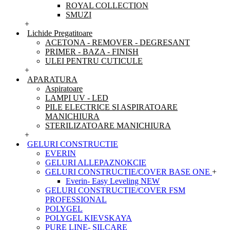
ROYAL COLLECTION
SMUZI
+
Lichide Pregatitoare
ACETONA - REMOVER - DEGRESANT
PRIMER - BAZA - FINISH
ULEI PENTRU CUTICULE
+
APARATURA
Aspiratoare
LAMPI UV - LED
PILE ELECTRICE SI ASPIRATOARE
MANICHIURA
STERILIZATOARE MANICHIURA
+
GELURI CONSTRUCTIE
EVERIN
GELURI ALLEPAZNOKCIE
GELURI CONSTRUCTIE/COVER BASE ONE
+
Everin- Easy Leveling NEW
GELURI CONSTRUCTIE/COVER FSM
PROFESSIONAL
POLYGEL
POLYGEL KIEVSKAYA
PURE LINE- SILCARE