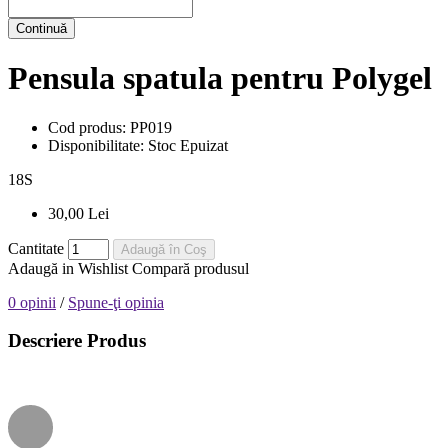
Continuă
Pensula spatula pentru Polygel
Cod produs:
PP019
Disponibilitate:
Stoc Epuizat
18
S
30,00 Lei
Cantitate
Adaugă în Coş
Adaugă in Wishlist
Compară produsul
0 opinii
/
Spune-ţi opinia
Descriere Produs