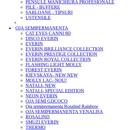
PENSULE MANICHIURA PROFESIONALE
PILE - BUFFERE
SABLOANE - TIPSURI
USTENSILE
+
OJA SEMIPERMANENTA
CAT EYES CANNI 9D
DISCO EVERIN
EVERIN
EVERIN BRILLIANCE COLLECTION
EVERIN PRESTIGE COLLECTION
EVERIN ROYAL COLLECTION
FLASHING LIGHT MOLLY
FOREST EVERIN
KIEVSKAYA- NEW NEW
MOLLY LAC- NOU!
NATALI- NEW
NATALI- SPECIAL EDITION
NEON EVERIN
OJA SEMI GDCOCO
Oja semipermanenta Rosalind Rainbow
OJA SEMIPERMANENTA VENALISA
ROSALIND
SMUZI EVERIN
THERMO