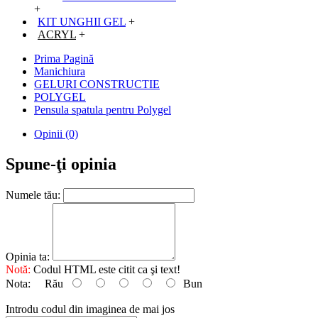
+
KIT UNGHII GEL
+
ACRYL
+
Prima Pagină
Manichiura
GELURI CONSTRUCTIE
POLYGEL
Pensula spatula pentru Polygel
Opinii (0)
Spune-ţi opinia
Numele tău:
Opinia ta:
Notă:
Codul HTML este citit ca şi text!
Nota:
Rău
Bun
Introdu codul din imaginea de mai jos