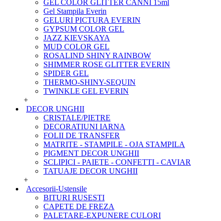
GEL COLOR GLITTER CANNI 15ml
Gel Stampila Everin
GELURI PICTURA EVERIN
GYPSUM COLOR GEL
JAZZ KIEVSKAYA
MUD COLOR GEL
ROSALIND SHINY RAINBOW
SHIMMER ROSE GLITTER EVERIN
SPIDER GEL
THERMO-SHINY-SEQUIN
TWINKLE GEL EVERIN
+
DECOR UNGHII
CRISTALE/PIETRE
DECORATIUNI IARNA
FOLII DE TRANSFER
MATRITE - STAMPILE - OJA STAMPILA
PIGMENT DECOR UNGHII
SCLIPICI - PAIETE - CONFETTI - CAVIAR
TATUAJE DECOR UNGHII
+
Accesorii-Ustensile
BITURI RUSESTI
CAPETE DE FREZA
PALETARE-EXPUNERE CULORI