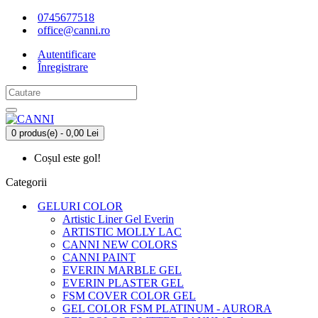
0745677518
office@canni.ro
Autentificare
Înregistrare
0 produs(e) - 0,00 Lei
Coșul este gol!
Categorii
GELURI COLOR
Artistic Liner Gel Everin
ARTISTIC MOLLY LAC
CANNI NEW COLORS
CANNI PAINT
EVERIN MARBLE GEL
EVERIN PLASTER GEL
FSM COVER COLOR GEL
GEL COLOR FSM PLATINUM - AURORA