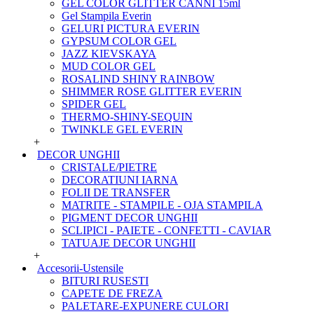
GEL COLOR GLITTER CANNI 15ml
Gel Stampila Everin
GELURI PICTURA EVERIN
GYPSUM COLOR GEL
JAZZ KIEVSKAYA
MUD COLOR GEL
ROSALIND SHINY RAINBOW
SHIMMER ROSE GLITTER EVERIN
SPIDER GEL
THERMO-SHINY-SEQUIN
TWINKLE GEL EVERIN
+
DECOR UNGHII
CRISTALE/PIETRE
DECORATIUNI IARNA
FOLII DE TRANSFER
MATRITE - STAMPILE - OJA STAMPILA
PIGMENT DECOR UNGHII
SCLIPICI - PAIETE - CONFETTI - CAVIAR
TATUAJE DECOR UNGHII
+
Accesorii-Ustensile
BITURI RUSESTI
CAPETE DE FREZA
PALETARE-EXPUNERE CULORI