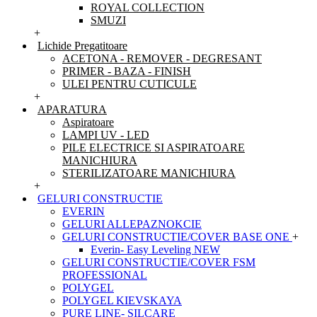
ROYAL COLLECTION
SMUZI
+
Lichide Pregatitoare
ACETONA - REMOVER - DEGRESANT
PRIMER - BAZA - FINISH
ULEI PENTRU CUTICULE
+
APARATURA
Aspiratoare
LAMPI UV - LED
PILE ELECTRICE SI ASPIRATOARE
MANICHIURA
STERILIZATOARE MANICHIURA
+
GELURI CONSTRUCTIE
EVERIN
GELURI ALLEPAZNOKCIE
GELURI CONSTRUCTIE/COVER BASE ONE
+
Everin- Easy Leveling NEW
GELURI CONSTRUCTIE/COVER FSM
PROFESSIONAL
POLYGEL
POLYGEL KIEVSKAYA
PURE LINE- SILCARE