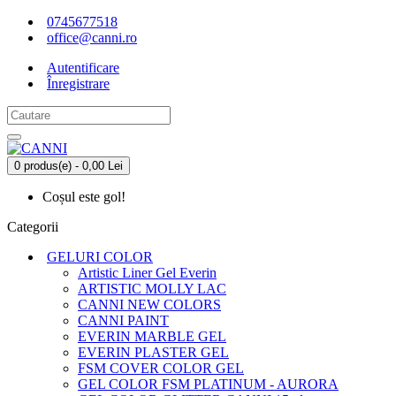
0745677518
office@canni.ro
Autentificare
Înregistrare
0 produs(e) - 0,00 Lei
Coșul este gol!
Categorii
GELURI COLOR
Artistic Liner Gel Everin
ARTISTIC MOLLY LAC
CANNI NEW COLORS
CANNI PAINT
EVERIN MARBLE GEL
EVERIN PLASTER GEL
FSM COVER COLOR GEL
GEL COLOR FSM PLATINUM - AURORA