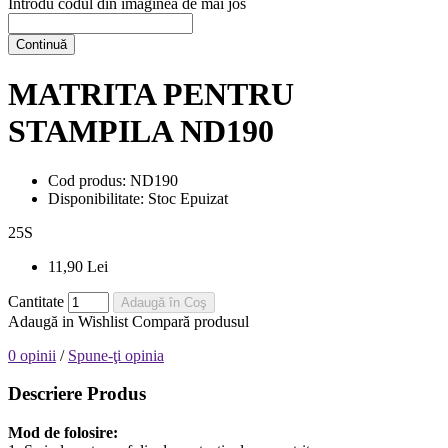
Introdu codul din imaginea de mai jos
Continuă
MATRITA PENTRU
STAMPILA ND190
Cod produs:
ND190
Disponibilitate:
Stoc Epuizat
25
S
11,90 Lei
Cantitate
Adaugă în Coş
Adaugă in Wishlist
Compară produsul
0 opinii
/
Spune-ţi opinia
Descriere Produs
Mod de folosire: