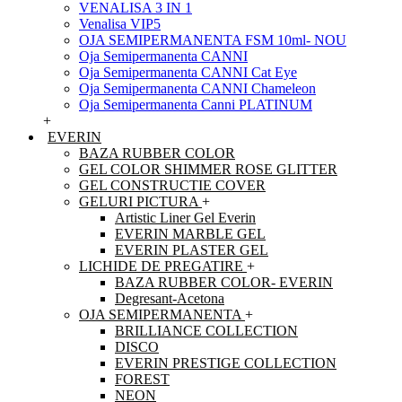
VENALISA 3 IN 1
Venalisa VIP5
OJA SEMIPERMANENTA FSM 10ml- NOU
Oja Semipermanenta CANNI
Oja Semipermanenta CANNI Cat Eye
Oja Semipermanenta CANNI Chameleon
Oja Semipermanenta Canni PLATINUM
+
EVERIN
BAZA RUBBER COLOR
GEL COLOR SHIMMER ROSE GLITTER
GEL CONSTRUCTIE COVER
GELURI PICTURA
+
Artistic Liner Gel Everin
EVERIN MARBLE GEL
EVERIN PLASTER GEL
LICHIDE DE PREGATIRE
+
BAZA RUBBER COLOR- EVERIN
Degresant-Acetona
OJA SEMIPERMANENTA
+
BRILLIANCE COLLECTION
DISCO
EVERIN PRESTIGE COLLECTION
FOREST
NEON