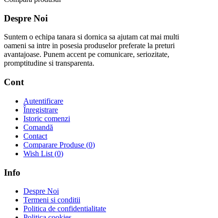
Despre Noi
Suntem o echipa tanara si dornica sa ajutam cat mai multi
oameni sa intre in posesia produselor preferate la preturi
avantajoase. Punem accent pe comunicare, seriozitate,
promptitudine si transparenta.
Cont
Autentificare
Înregistrare
Istoric comenzi
Comandă
Contact
Comparare Produse (
0
)
Wish List (
0
)
Info
Despre Noi
Termeni si conditii
Politica de confidentialitate
Politica cookies