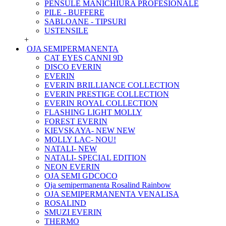
PENSULE MANICHIURA PROFESIONALE
PILE - BUFFERE
SABLOANE - TIPSURI
USTENSILE
+
OJA SEMIPERMANENTA
CAT EYES CANNI 9D
DISCO EVERIN
EVERIN
EVERIN BRILLIANCE COLLECTION
EVERIN PRESTIGE COLLECTION
EVERIN ROYAL COLLECTION
FLASHING LIGHT MOLLY
FOREST EVERIN
KIEVSKAYA- NEW NEW
MOLLY LAC- NOU!
NATALI- NEW
NATALI- SPECIAL EDITION
NEON EVERIN
OJA SEMI GDCOCO
Oja semipermanenta Rosalind Rainbow
OJA SEMIPERMANENTA VENALISA
ROSALIND
SMUZI EVERIN
THERMO