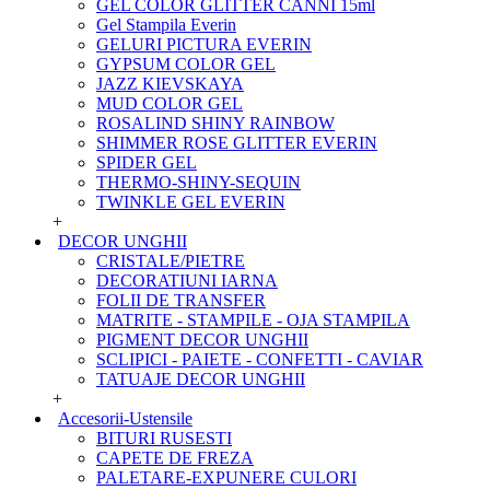
GEL COLOR GLITTER CANNI 15ml
Gel Stampila Everin
GELURI PICTURA EVERIN
GYPSUM COLOR GEL
JAZZ KIEVSKAYA
MUD COLOR GEL
ROSALIND SHINY RAINBOW
SHIMMER ROSE GLITTER EVERIN
SPIDER GEL
THERMO-SHINY-SEQUIN
TWINKLE GEL EVERIN
+
DECOR UNGHII
CRISTALE/PIETRE
DECORATIUNI IARNA
FOLII DE TRANSFER
MATRITE - STAMPILE - OJA STAMPILA
PIGMENT DECOR UNGHII
SCLIPICI - PAIETE - CONFETTI - CAVIAR
TATUAJE DECOR UNGHII
+
Accesorii-Ustensile
BITURI RUSESTI
CAPETE DE FREZA
PALETARE-EXPUNERE CULORI