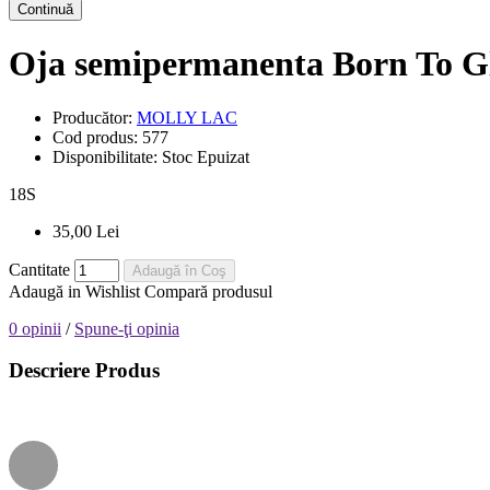
Continuă
Oja semipermanenta Born To Gl
Producător:
MOLLY LAC
Cod produs:
577
Disponibilitate:
Stoc Epuizat
18
S
35,00 Lei
Cantitate
Adaugă în Coş
Adaugă in Wishlist
Compară produsul
0 opinii
/
Spune-ţi opinia
Descriere Produs