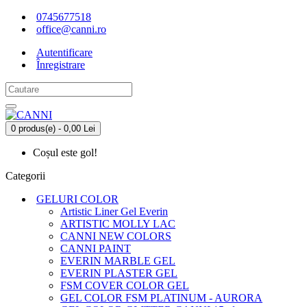
0745677518
office@canni.ro
Autentificare
Înregistrare
0 produs(e) - 0,00 Lei
Coșul este gol!
Categorii
GELURI COLOR
Artistic Liner Gel Everin
ARTISTIC MOLLY LAC
CANNI NEW COLORS
CANNI PAINT
EVERIN MARBLE GEL
EVERIN PLASTER GEL
FSM COVER COLOR GEL
GEL COLOR FSM PLATINUM - AURORA