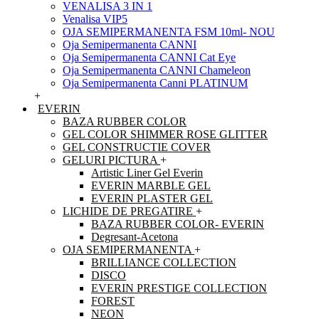
VENALISA 3 IN 1
Venalisa VIP5
OJA SEMIPERMANENTA FSM 10ml- NOU
Oja Semipermanenta CANNI
Oja Semipermanenta CANNI Cat Eye
Oja Semipermanenta CANNI Chameleon
Oja Semipermanenta Canni PLATINUM
+
EVERIN
BAZA RUBBER COLOR
GEL COLOR SHIMMER ROSE GLITTER
GEL CONSTRUCTIE COVER
GELURI PICTURA
+
Artistic Liner Gel Everin
EVERIN MARBLE GEL
EVERIN PLASTER GEL
LICHIDE DE PREGATIRE
+
BAZA RUBBER COLOR- EVERIN
Degresant-Acetona
OJA SEMIPERMANENTA
+
BRILLIANCE COLLECTION
DISCO
EVERIN PRESTIGE COLLECTION
FOREST
NEON