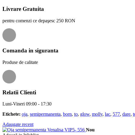
Livrare Gratuita
pentru comenzi ce depaşesc 250 RON
Comanda in siguranta
Produse de calitate
Relatii Clienti
Luni-Vineri 09:00 - 17:30
Etichete:
oja
,
semipermanenta
,
born
,
to
,
glow
,
molly
,
lac
,
577
,
dare
,
t
Adaugate recent
Nou