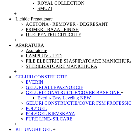
ROYAL COLLECTION
SMUZI
+
Lichide Pregatitoare
ACETONA - REMOVER - DEGRESANT
PRIMER - BAZA - FINISH
ULEI PENTRU CUTICULE
+
APARATURA
Aspiratoare
LAMPI UV - LED
PILE ELECTRICE SI ASPIRATOARE MANICHIUR
STERILIZATOARE MANICHIURA
+
GELURI CONSTRUCTIE
EVERIN
GELURI ALLEPAZNOKCIE
GELURI CONSTRUCTIE/COVER BASE ONE
+
Everin- Easy Leveling NEW
GELURI CONSTRUCTIE/COVER FSM PROFESSI
POLYGEL
POLYGEL KIEVSKAYA
PURE LINE- SILCARE
+
KIT UNGHII GEL
+