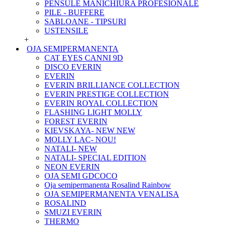
PENSULE MANICHIURA PROFESIONALE
PILE - BUFFERE
SABLOANE - TIPSURI
USTENSILE
+
OJA SEMIPERMANENTA
CAT EYES CANNI 9D
DISCO EVERIN
EVERIN
EVERIN BRILLIANCE COLLECTION
EVERIN PRESTIGE COLLECTION
EVERIN ROYAL COLLECTION
FLASHING LIGHT MOLLY
FOREST EVERIN
KIEVSKAYA- NEW NEW
MOLLY LAC- NOU!
NATALI- NEW
NATALI- SPECIAL EDITION
NEON EVERIN
OJA SEMI GDCOCO
Oja semipermanenta Rosalind Rainbow
OJA SEMIPERMANENTA VENALISA
ROSALIND
SMUZI EVERIN
THERMO