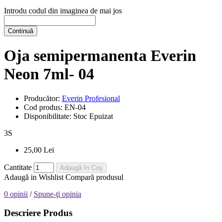
Introdu codul din imaginea de mai jos
Continuă
Oja semipermanenta Everin
Neon 7ml- 04
Producător:
Everin Profesional
Cod produs:
EN-04
Disponibilitate:
Stoc Epuizat
3
S
25,00 Lei
Cantitate
Adaugă în Coş
Adaugă in Wishlist
Compară produsul
0 opinii
/
Spune-ţi opinia
Descriere Produs