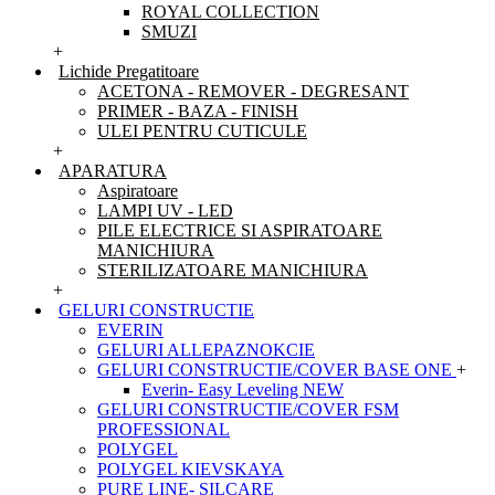
ROYAL COLLECTION
SMUZI
+
Lichide Pregatitoare
ACETONA - REMOVER - DEGRESANT
PRIMER - BAZA - FINISH
ULEI PENTRU CUTICULE
+
APARATURA
Aspiratoare
LAMPI UV - LED
PILE ELECTRICE SI ASPIRATOARE
MANICHIURA
STERILIZATOARE MANICHIURA
+
GELURI CONSTRUCTIE
EVERIN
GELURI ALLEPAZNOKCIE
GELURI CONSTRUCTIE/COVER BASE ONE
+
Everin- Easy Leveling NEW
GELURI CONSTRUCTIE/COVER FSM
PROFESSIONAL
POLYGEL
POLYGEL KIEVSKAYA
PURE LINE- SILCARE