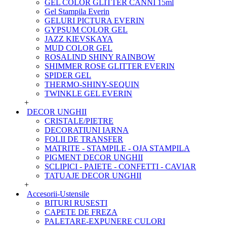
GEL COLOR GLITTER CANNI 15ml
Gel Stampila Everin
GELURI PICTURA EVERIN
GYPSUM COLOR GEL
JAZZ KIEVSKAYA
MUD COLOR GEL
ROSALIND SHINY RAINBOW
SHIMMER ROSE GLITTER EVERIN
SPIDER GEL
THERMO-SHINY-SEQUIN
TWINKLE GEL EVERIN
+
DECOR UNGHII
CRISTALE/PIETRE
DECORATIUNI IARNA
FOLII DE TRANSFER
MATRITE - STAMPILE - OJA STAMPILA
PIGMENT DECOR UNGHII
SCLIPICI - PAIETE - CONFETTI - CAVIAR
TATUAJE DECOR UNGHII
+
Accesorii-Ustensile
BITURI RUSESTI
CAPETE DE FREZA
PALETARE-EXPUNERE CULORI