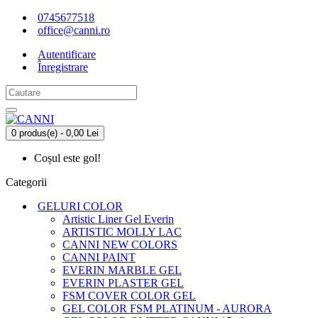
0745677518
office@canni.ro
Autentificare
Înregistrare
0 produs(e) - 0,00 Lei
Coșul este gol!
Categorii
GELURI COLOR
Artistic Liner Gel Everin
ARTISTIC MOLLY LAC
CANNI NEW COLORS
CANNI PAINT
EVERIN MARBLE GEL
EVERIN PLASTER GEL
FSM COVER COLOR GEL
GEL COLOR FSM PLATINUM - AURORA