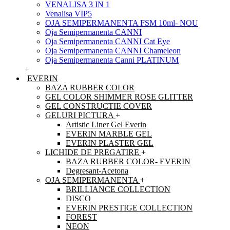
VENALISA 3 IN 1
Venalisa VIP5
OJA SEMIPERMANENTA FSM 10ml- NOU
Oja Semipermanenta CANNI
Oja Semipermanenta CANNI Cat Eye
Oja Semipermanenta CANNI Chameleon
Oja Semipermanenta Canni PLATINUM
+
EVERIN
BAZA RUBBER COLOR
GEL COLOR SHIMMER ROSE GLITTER
GEL CONSTRUCTIE COVER
GELURI PICTURA
+
Artistic Liner Gel Everin
EVERIN MARBLE GEL
EVERIN PLASTER GEL
LICHIDE DE PREGATIRE
+
BAZA RUBBER COLOR- EVERIN
Degresant-Acetona
OJA SEMIPERMANENTA
+
BRILLIANCE COLLECTION
DISCO
EVERIN PRESTIGE COLLECTION
FOREST
NEON