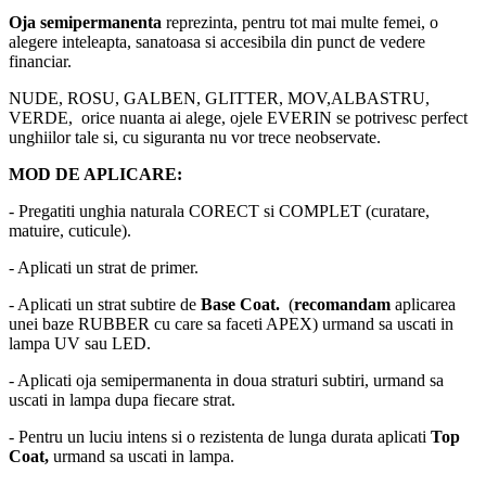
Oja semipermanenta
reprezinta, pentru tot mai multe femei, o
alegere inteleapta, sanatoasa si accesibila din punct de vedere
financiar.
NUDE, ROSU, GALBEN, GLITTER, MOV,ALBASTRU,
VERDE, orice nuanta ai alege, ojele EVERIN se potrivesc perfect
unghiilor tale si, cu siguranta nu vor trece neobservate.
MOD DE APLICARE:
- Pregatiti unghia naturala CORECT si COMPLET (curatare,
matuire, cuticule).
- Aplicati un strat de primer.
- Aplicati un strat subtire de
Base Coat.
(
recomandam
aplicarea
unei baze RUBBER cu care sa faceti APEX) urmand sa uscati in
lampa UV sau LED.
- Aplicati oja semipermanenta in doua straturi subtiri, urmand sa
uscati in lampa dupa fiecare strat.
- Pentru un luciu intens si o rezistenta de lunga durata aplicati
Top
Coat,
urmand sa uscati in lampa.