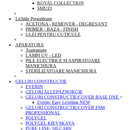
ROYAL COLLECTION
SMUZI
+
Lichide Pregatitoare
ACETONA - REMOVER - DEGRESANT
PRIMER - BAZA - FINISH
ULEI PENTRU CUTICULE
+
APARATURA
Aspiratoare
LAMPI UV - LED
PILE ELECTRICE SI ASPIRATOARE
MANICHIURA
STERILIZATOARE MANICHIURA
+
GELURI CONSTRUCTIE
EVERIN
GELURI ALLEPAZNOKCIE
GELURI CONSTRUCTIE/COVER BASE ONE
+
Everin- Easy Leveling NEW
GELURI CONSTRUCTIE/COVER FSM
PROFESSIONAL
POLYGEL
POLYGEL KIEVSKAYA
PURE LINE- SILCARE