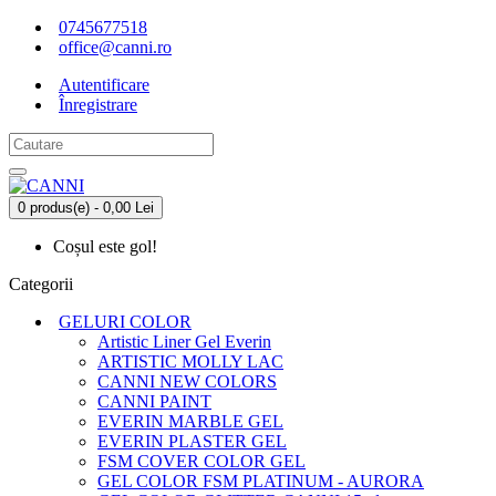
0745677518
office@canni.ro
Autentificare
Înregistrare
0 produs(e) - 0,00 Lei
Coșul este gol!
Categorii
GELURI COLOR
Artistic Liner Gel Everin
ARTISTIC MOLLY LAC
CANNI NEW COLORS
CANNI PAINT
EVERIN MARBLE GEL
EVERIN PLASTER GEL
FSM COVER COLOR GEL
GEL COLOR FSM PLATINUM - AURORA