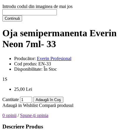
Introdu codul din imaginea de mai jos
Continuă
Oja semipermanenta Everin
Neon 7ml- 33
Producător:
Everin Profesional
Cod produs:
EN-33
Disponibilitate:
În Stoc
1
S
25,00 Lei
Cantitate
Adaugă în Coş
Adaugă in Wishlist
Compară produsul
0 opinii
/
Spune-ţi opinia
Descriere Produs