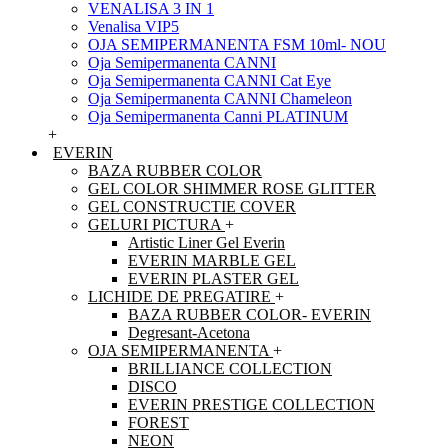
VENALISA 3 IN 1
Venalisa VIP5
OJA SEMIPERMANENTA FSM 10ml- NOU
Oja Semipermanenta CANNI
Oja Semipermanenta CANNI Cat Eye
Oja Semipermanenta CANNI Chameleon
Oja Semipermanenta Canni PLATINUM
+
EVERIN
BAZA RUBBER COLOR
GEL COLOR SHIMMER ROSE GLITTER
GEL CONSTRUCTIE COVER
GELURI PICTURA
+
Artistic Liner Gel Everin
EVERIN MARBLE GEL
EVERIN PLASTER GEL
LICHIDE DE PREGATIRE
+
BAZA RUBBER COLOR- EVERIN
Degresant-Acetona
OJA SEMIPERMANENTA
+
BRILLIANCE COLLECTION
DISCO
EVERIN PRESTIGE COLLECTION
FOREST
NEON