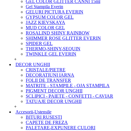
GEL COLOR GLITTER CANNI 15ml
Gel Stampila Everin
GELURI PICTURA EVERIN
GYPSUM COLOR GEL
JAZZ KIEVSKAYA
MUD COLOR GEL
ROSALIND SHINY RAINBOW
SHIMMER ROSE GLITTER EVERIN
SPIDER GEL
THERMO-SHINY-SEQUIN
TWINKLE GEL EVERIN
+
DECOR UNGHII
CRISTALE/PIETRE
DECORATIUNI IARNA
FOLII DE TRANSFER
MATRITE - STAMPILE - OJA STAMPILA
PIGMENT DECOR UNGHII
SCLIPICI - PAIETE - CONFETTI - CAVIAR
TATUAJE DECOR UNGHII
+
Accesorii-Ustensile
BITURI RUSESTI
CAPETE DE FREZA
PALETARE-EXPUNERE CULORI