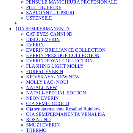
PENSULE MANICHIURA PROFESIONALE
PILE - BUFFERE
SABLOANE - TIPSURI
USTENSILE
+
OJA SEMIPERMANENTA
CAT EYES CANNI 9D
DISCO EVERIN
EVERIN
EVERIN BRILLIANCE COLLECTION
EVERIN PRESTIGE COLLECTION
EVERIN ROYAL COLLECTION
FLASHING LIGHT MOLLY
FOREST EVERIN
KIEVSKAYA- NEW NEW
MOLLY LAC- NOU!
NATALI- NEW
NATALI- SPECIAL EDITION
NEON EVERIN
OJA SEMI GDCOCO
Oja semipermanenta Rosalind Rainbow
OJA SEMIPERMANENTA VENALISA
ROSALIND
SMUZI EVERIN
THERMO