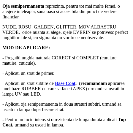
Oja semipermanenta
reprezinta, pentru tot mai multe femei, o
alegere inteleapta, sanatoasa si accesibila din punct de vedere
financiar.
NUDE, ROSU, GALBEN, GLITTER, MOV,ALBASTRU,
VERDE, orice nuanta ai alege, ojele EVERIN se potrivesc perfect
unghiilor tale si, cu siguranta nu vor trece neobservate.
MOD DE APLICARE:
- Pregatiti unghia naturala CORECT si COMPLET (curatare,
matuire, cuticule).
- Aplicati un strat de primer.
- Aplicati un strat subtire de
Base Coat
.
(
recomandam
aplicarea
unei baze RUBBER cu care sa faceti APEX) urmand sa uscati in
lampa UV sau LED.
- Aplicati oja semipermanenta in doua straturi subtiri, urmand sa
uscati in lampa dupa fiecare strat.
- Pentru un luciu intens si o rezistenta de lunga durata aplicati
Top
Coat,
urmand sa uscati in lampa.