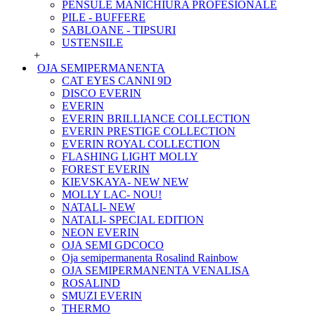
PENSULE MANICHIURA PROFESIONALE
PILE - BUFFERE
SABLOANE - TIPSURI
USTENSILE
+
OJA SEMIPERMANENTA
CAT EYES CANNI 9D
DISCO EVERIN
EVERIN
EVERIN BRILLIANCE COLLECTION
EVERIN PRESTIGE COLLECTION
EVERIN ROYAL COLLECTION
FLASHING LIGHT MOLLY
FOREST EVERIN
KIEVSKAYA- NEW NEW
MOLLY LAC- NOU!
NATALI- NEW
NATALI- SPECIAL EDITION
NEON EVERIN
OJA SEMI GDCOCO
Oja semipermanenta Rosalind Rainbow
OJA SEMIPERMANENTA VENALISA
ROSALIND
SMUZI EVERIN
THERMO