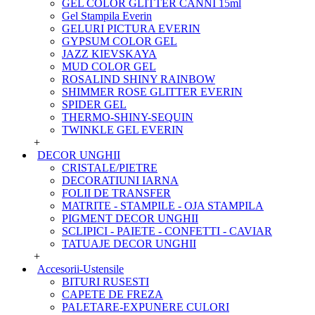
GEL COLOR GLITTER CANNI 15ml
Gel Stampila Everin
GELURI PICTURA EVERIN
GYPSUM COLOR GEL
JAZZ KIEVSKAYA
MUD COLOR GEL
ROSALIND SHINY RAINBOW
SHIMMER ROSE GLITTER EVERIN
SPIDER GEL
THERMO-SHINY-SEQUIN
TWINKLE GEL EVERIN
+
DECOR UNGHII
CRISTALE/PIETRE
DECORATIUNI IARNA
FOLII DE TRANSFER
MATRITE - STAMPILE - OJA STAMPILA
PIGMENT DECOR UNGHII
SCLIPICI - PAIETE - CONFETTI - CAVIAR
TATUAJE DECOR UNGHII
+
Accesorii-Ustensile
BITURI RUSESTI
CAPETE DE FREZA
PALETARE-EXPUNERE CULORI