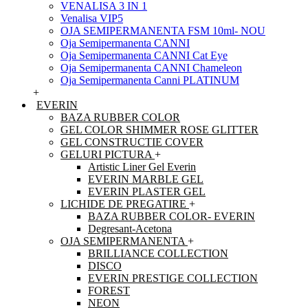
VENALISA 3 IN 1
Venalisa VIP5
OJA SEMIPERMANENTA FSM 10ml- NOU
Oja Semipermanenta CANNI
Oja Semipermanenta CANNI Cat Eye
Oja Semipermanenta CANNI Chameleon
Oja Semipermanenta Canni PLATINUM
+
EVERIN
BAZA RUBBER COLOR
GEL COLOR SHIMMER ROSE GLITTER
GEL CONSTRUCTIE COVER
GELURI PICTURA
+
Artistic Liner Gel Everin
EVERIN MARBLE GEL
EVERIN PLASTER GEL
LICHIDE DE PREGATIRE
+
BAZA RUBBER COLOR- EVERIN
Degresant-Acetona
OJA SEMIPERMANENTA
+
BRILLIANCE COLLECTION
DISCO
EVERIN PRESTIGE COLLECTION
FOREST
NEON