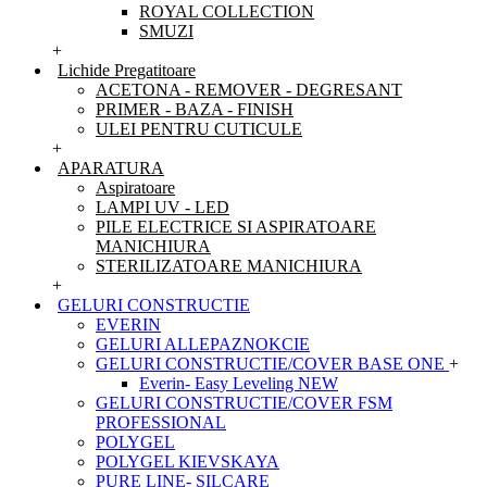
ROYAL COLLECTION
SMUZI
+
Lichide Pregatitoare
ACETONA - REMOVER - DEGRESANT
PRIMER - BAZA - FINISH
ULEI PENTRU CUTICULE
+
APARATURA
Aspiratoare
LAMPI UV - LED
PILE ELECTRICE SI ASPIRATOARE
MANICHIURA
STERILIZATOARE MANICHIURA
+
GELURI CONSTRUCTIE
EVERIN
GELURI ALLEPAZNOKCIE
GELURI CONSTRUCTIE/COVER BASE ONE
+
Everin- Easy Leveling NEW
GELURI CONSTRUCTIE/COVER FSM
PROFESSIONAL
POLYGEL
POLYGEL KIEVSKAYA
PURE LINE- SILCARE