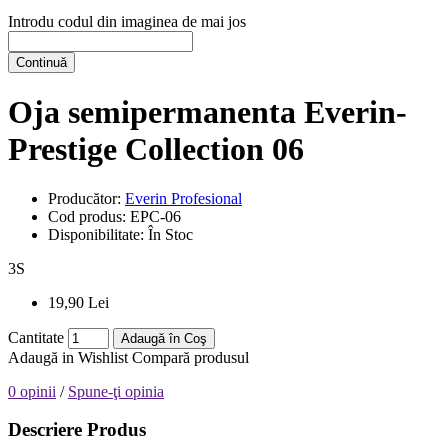
Introdu codul din imaginea de mai jos
Continuă
Oja semipermanenta Everin-
Prestige Collection 06
Producător:
Everin Profesional
Cod produs:
EPC-06
Disponibilitate:
În Stoc
3
S
19,90 Lei
Cantitate
Adaugă în Coş
Adaugă in Wishlist
Compară produsul
0 opinii
/
Spune-ţi opinia
Descriere Produs