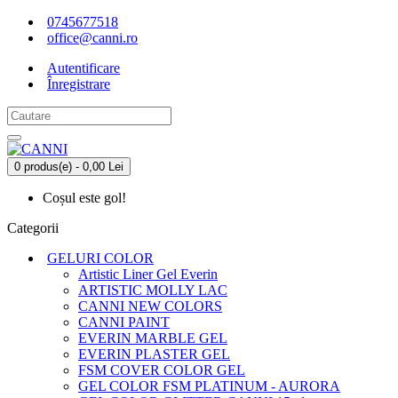
0745677518
office@canni.ro
Autentificare
Înregistrare
0 produs(e) - 0,00 Lei
Coșul este gol!
Categorii
GELURI COLOR
Artistic Liner Gel Everin
ARTISTIC MOLLY LAC
CANNI NEW COLORS
CANNI PAINT
EVERIN MARBLE GEL
EVERIN PLASTER GEL
FSM COVER COLOR GEL
GEL COLOR FSM PLATINUM - AURORA