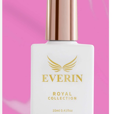
SHIMMER ROSE GLITTER EVERIN
SPIDER GEL
THERMO-SHINY-SEQUIN
TWINKLE GEL EVERIN
+
DECOR UNGHII
CRISTALE/PIETRE
DECORATIUNI IARNA
FOLII DE TRANSFER
MATRITE - STAMPILE - OJA STAMPILA
PIGMENT DECOR UNGHII
SCLIPICI - PAIETE - CONFETTI - CAVIAR
TATUAJE DECOR UNGHII
+
ACCESORII-USTENSILE
BITURI RUSESTI
CAPETE DE FREZA
PALETARE-EXPUNERE CULORI
PENSULE MANICHIURA PROFESIONALE
PILE - BUFFERE
SABLOANE - TIPSURI
USTENSILE
+