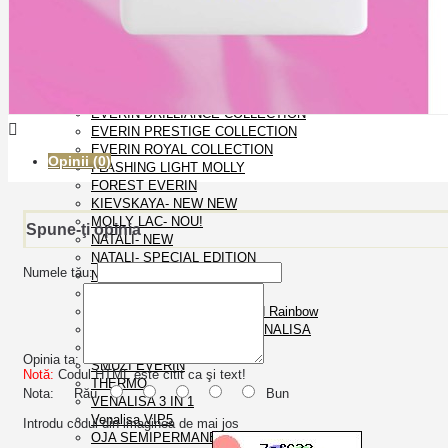
OJA SEMIPERMANENTA
CAT EYES CANNI 9D
DISCO EVERIN
EVERIN
EVERIN BRILLIANCE COLLECTION
EVERIN PRESTIGE COLLECTION
EVERIN ROYAL COLLECTION
Opinii (0)
FLASHING LIGHT MOLLY
FOREST EVERIN
KIEVSKAYA- NEW NEW
MOLLY LAC- NOU!
Spune-ţi opinia
NATALI- NEW
NATALI- SPECIAL EDITION
Numele tău:
NEON EVERIN
OJA SEMI GDCOCO
Oja semipermanenta Rosalind Rainbow
OJA SEMIPERMANENTA VENALISA
ROSALIND
Opinia ta:
SMUZI EVERIN
Notă:
Codul HTML este citit ca şi text!
THERMO
Nota:
Rău
Bun
VENALISA 3 IN 1
Venalisa VIP5
Introdu codul din imaginea de mai jos
OJA SEMIPERMANENTA FSM 10ml- NOU