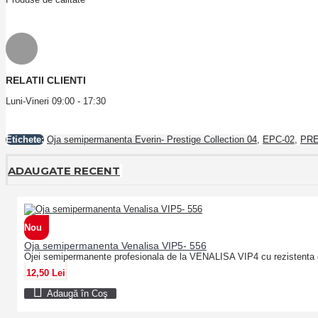
RELATII CLIENTI
Luni-Vineri 09:00 - 17:30
Etichete:
Oja semipermanenta Everin- Prestige Collection 04
,
EPC-02
,
PRE
ADAUGATE RECENT
Nou
Oja semipermanenta Venalisa VIP5- 556
Ojei semipermanente profesionala de la VENALISA VIP4 cu rezistenta 
12,50 Lei
Adaugă în Coş