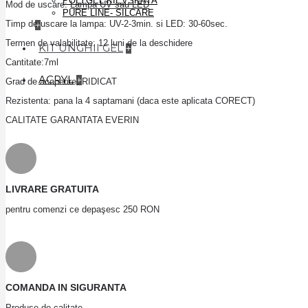
POLYGEL KIEVSKAYA
Mod de uscare:
Lampa UV sau LED
PURE LINE- SILCARE
Timp de uscare la lampa: UV-2-3min. si LED: 30-60sec.
+
Termen de valabilitate: 12 luni de la deschidere
KIT UNGHII GEL
+
Cantitate:7ml
ACRYL
+
Grad de acoperire: RIDICAT
Rezistenta: pana la 4 saptamani (daca este aplicata CORECT)
CALITATE GARANTATA EVERIN
LIVRARE GRATUITA
pentru comenzi ce depaşesc 250 RON
COMANDA IN SIGURANTA
Produse de calitate