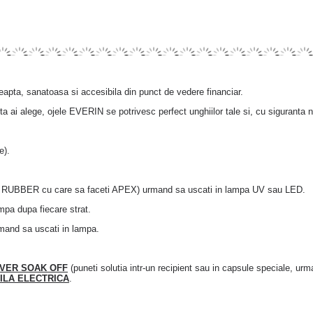
leapta, sanatoasa si accesibila din punct de vedere financiar.
e, ojele EVERIN se potrivesc perfect unghiilor tale si, cu siguranta nu
e).
e RUBBER cu care sa faceti APEX) urmand sa uscati in lampa UV sau LED.
ampa dupa fiecare strat.
mand sa uscati in lampa.
VER SOAK OFF
(puneti solutia intr-un recipient sau in capsule speciale, urm
ILA ELECTRICA
.