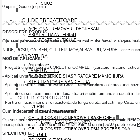
SMUZI
0 opinii
/
Spune-ţi opinia
+
LICHIDE PREGATITOARE
ACETONA - REMOVER - DEGRESANT
DESCRIERE PRODUS
PRIMER - BAZA - FINISH
ULEI PENTRU CUTICULE
Oja semipermanenta
reprezinta, pentru tot mai multe femei, o alegere inte
+
NUDE, ROSU, GALBEN, GLITTER, MOV,ALBASTRU, VERDE, orice nuanta ai aleg
APARATURA
MOD DE APLICARE:
Aspiratoare
- Pregatiti unghia naturala CORECT si COMPLET (curatare, matuire, cuticul
LAMPI UV - LED
- Aplicati un strat de primer.
PILE ELECTRICE SI ASPIRATOARE MANICHIURA
STERILIZATOARE MANICHIURA
- Aplicati un strat subtire de
Base Coat
.
(
recomandam
aplicarea unei baz
+
- Aplicati oja semipermanenta in doua straturi subtiri, urmand sa uscati in l
GELURI CONSTRUCTIE
- Pentru un luciu intens si o rezistenta de lunga durata aplicati
Top Coat,
ur
EVERIN
Cum indepartati oja semipermanenta?
GELURI ALLEPAZNOKCIE
GELURI CONSTRUCTIE/COVER BASE ONE
+
Oja semipermanenta poate fi indepartata cu ajutorul solutiei speciale
REMO
Everin- Easy Leveling NEW
unei spatule metalice indepartati usor lacul de pe unghii) SAU puteti folosi
P
GELURI CONSTRUCTIE/COVER FSM PROFESSIONAL
SPECIFICATII:
POLYGEL