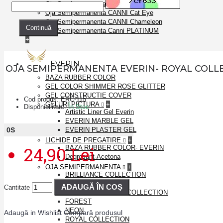
Oja Semipermanenta CANNI
Oja Semipermanenta CANNI Cat Eye
Oja Semipermanenta CANNI Chameleon
Continuă
Oja Semipermanenta Canni PLATINUM
+
EVERIN
OJA SEMIPERMANENTA EVERIN- ROYAL COLLE
BAZA RUBBER COLOR
GEL COLOR SHIMMER ROSE GLITTER
GEL CONSTRUCTIE COVER
Cod produs:
ERC-115
GELURI PICTURA
+
Disponibilitate:
În Stoc
Artistic Liner Gel Everin
EVERIN MARBLE GEL
0
S
EVERIN PLASTER GEL
LICHIDE DE PREGATIRE
+
24,90 Lei
BAZA RUBBER COLOR- EVERIN
Degresant-Acetona
OJA SEMIPERMANENTA
+
BRILLIANCE COLLECTION
DISCO
ADAUGĂ ÎN COŞ
Cantitate
EVERIN PRESTIGE COLLECTION
FOREST
NEON
Adaugă in Wishlist
Compară produsul
ROYAL COLLECTION