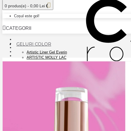
0 produs(e) - 0,00 Lei
Coșul este gol!
CATEGORII
GELURI COLOR
Artistic Liner Gel Everin
ARTISTIC MOLLY LAC
CANNI NEW COLORS
CANNI PAINT
EVERIN MARBLE GEL
EVERIN PLASTER GEL
FSM COVER COLOR GEL
GEL COLOR FSM PLATINUM - AURORA
GEL COLOR GLITTER CANNI 15ml
Gel Stampila Everin
GELURI PICTURA EVERIN
GYPSUM COLOR GEL
JAZZ KIEVSKAYA
MUD COLOR GEL
ROSALIND SHINY RAINBOW