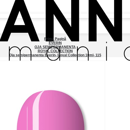
Prima Pagină
EVERIN
OJA SEMIPERMANENTA
ROYAL COLLECTION
Oja semipermanenta Everin- Royal Collection 10ml- 115