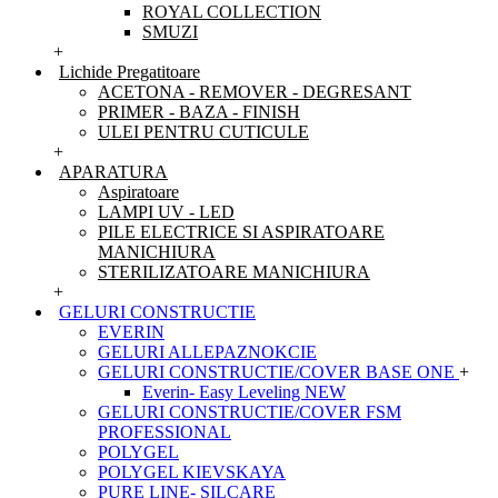
ROYAL COLLECTION
SMUZI
+
Lichide Pregatitoare
ACETONA - REMOVER - DEGRESANT
PRIMER - BAZA - FINISH
ULEI PENTRU CUTICULE
+
APARATURA
Aspiratoare
LAMPI UV - LED
PILE ELECTRICE SI ASPIRATOARE
MANICHIURA
STERILIZATOARE MANICHIURA
+
GELURI CONSTRUCTIE
EVERIN
GELURI ALLEPAZNOKCIE
GELURI CONSTRUCTIE/COVER BASE ONE
+
Everin- Easy Leveling NEW
GELURI CONSTRUCTIE/COVER FSM
PROFESSIONAL
POLYGEL
POLYGEL KIEVSKAYA
PURE LINE- SILCARE