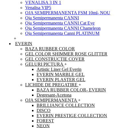
VENALISA 3 IN 1
Venalisa VIP5
OJA SEMIPERMANENTA FSM 10ml- NOU
Oja Semipermanenta CANNI
Oja Semipermanenta CANNI Cat Eye
Oja Semipermanenta CANNI Chameleon
Oja Semipermanenta Canni PLATINUM
+
EVERIN
BAZA RUBBER COLOR
GEL COLOR SHIMMER ROSE GLITTER
GEL CONSTRUCTIE COVER
GELURI PICTURA
+
Artistic Liner Gel Everin
EVERIN MARBLE GEL
EVERIN PLASTER GEL
LICHIDE DE PREGATIRE
+
BAZA RUBBER COLOR- EVERIN
Degresant-Acetona
OJA SEMIPERMANENTA
+
BRILLIANCE COLLECTION
DISCO
EVERIN PRESTIGE COLLECTION
FOREST
NEON