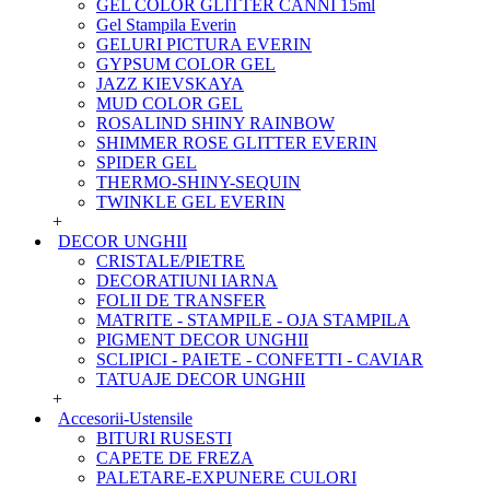
GEL COLOR GLITTER CANNI 15ml
Gel Stampila Everin
GELURI PICTURA EVERIN
GYPSUM COLOR GEL
JAZZ KIEVSKAYA
MUD COLOR GEL
ROSALIND SHINY RAINBOW
SHIMMER ROSE GLITTER EVERIN
SPIDER GEL
THERMO-SHINY-SEQUIN
TWINKLE GEL EVERIN
+
DECOR UNGHII
CRISTALE/PIETRE
DECORATIUNI IARNA
FOLII DE TRANSFER
MATRITE - STAMPILE - OJA STAMPILA
PIGMENT DECOR UNGHII
SCLIPICI - PAIETE - CONFETTI - CAVIAR
TATUAJE DECOR UNGHII
+
Accesorii-Ustensile
BITURI RUSESTI
CAPETE DE FREZA
PALETARE-EXPUNERE CULORI