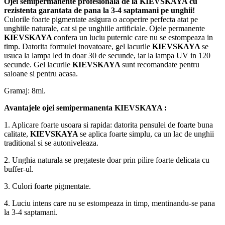
Ojei semipermanente
profesionala de la
KIEVSKAYA
cu
rezistenta garantata de pana la 3-4 saptamani pe unghii!
Culorile foarte pigmentate asigura o acoperire perfecta atat pe
unghiile naturale, cat si pe unghiile artificiale. Ojele permanente
KIEVSKAYA
confera un luciu puternic care nu se estompeaza in
timp. Datorita formulei inovatoare, gel lacurile
KIEVSKAYA
se
usuca la lampa led in doar 30 de secunde, iar la lampa UV in 120
secunde. Gel lacurile
KIEVSKAYA
sunt recomandate pentru
saloane si pentru acasa.
Gramaj: 8ml.
Avantajele ojei semipermanenta
KIEVSKAYA
:
1. Aplicare foarte usoara si rapida: datorita pensulei de foarte buna
calitate,
KIEVSKAYA
se aplica foarte simplu, ca un lac de unghii
traditional si se autoniveleaza.
2. Unghia naturala se pregateste doar prin pilire foarte delicata cu
buffer-ul.
3. Culori foarte pigmentate.
4. Luciu intens care nu se estompeaza in timp, mentinandu-se pana
la 3-4 saptamani.