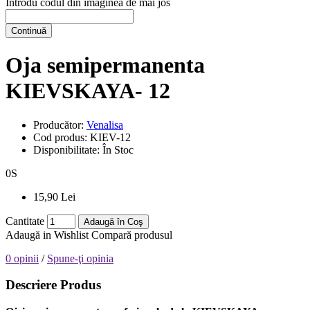
Introdu codul din imaginea de mai jos
Continuă
Oja semipermanenta
KIEVSKAYA- 12
Producător:
Venalisa
Cod produs:
KIEV-12
Disponibilitate:
În Stoc
0
S
15,90 Lei
Cantitate
Adaugă în Coş
Adaugă in Wishlist
Compară produsul
0 opinii
/
Spune-ţi opinia
Descriere Produs