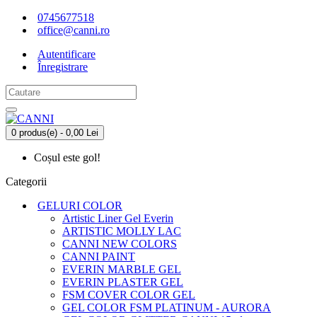
0745677518
office@canni.ro
Autentificare
Înregistrare
0 produs(e) - 0,00 Lei
Coșul este gol!
Categorii
GELURI COLOR
Artistic Liner Gel Everin
ARTISTIC MOLLY LAC
CANNI NEW COLORS
CANNI PAINT
EVERIN MARBLE GEL
EVERIN PLASTER GEL
FSM COVER COLOR GEL
GEL COLOR FSM PLATINUM - AURORA