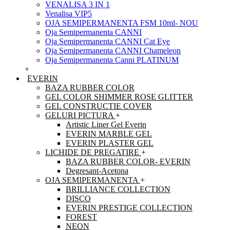
VENALISA 3 IN 1
Venalisa VIP5
OJA SEMIPERMANENTA FSM 10ml- NOU
Oja Semipermanenta CANNI
Oja Semipermanenta CANNI Cat Eye
Oja Semipermanenta CANNI Chameleon
Oja Semipermanenta Canni PLATINUM
+
EVERIN
BAZA RUBBER COLOR
GEL COLOR SHIMMER ROSE GLITTER
GEL CONSTRUCTIE COVER
GELURI PICTURA
+
Artistic Liner Gel Everin
EVERIN MARBLE GEL
EVERIN PLASTER GEL
LICHIDE DE PREGATIRE
+
BAZA RUBBER COLOR- EVERIN
Degresant-Acetona
OJA SEMIPERMANENTA
+
BRILLIANCE COLLECTION
DISCO
EVERIN PRESTIGE COLLECTION
FOREST
NEON