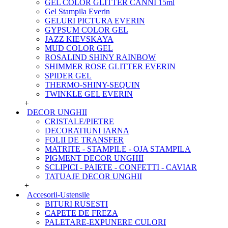
GEL COLOR GLITTER CANNI 15ml
Gel Stampila Everin
GELURI PICTURA EVERIN
GYPSUM COLOR GEL
JAZZ KIEVSKAYA
MUD COLOR GEL
ROSALIND SHINY RAINBOW
SHIMMER ROSE GLITTER EVERIN
SPIDER GEL
THERMO-SHINY-SEQUIN
TWINKLE GEL EVERIN
+
DECOR UNGHII
CRISTALE/PIETRE
DECORATIUNI IARNA
FOLII DE TRANSFER
MATRITE - STAMPILE - OJA STAMPILA
PIGMENT DECOR UNGHII
SCLIPICI - PAIETE - CONFETTI - CAVIAR
TATUAJE DECOR UNGHII
+
Accesorii-Ustensile
BITURI RUSESTI
CAPETE DE FREZA
PALETARE-EXPUNERE CULORI