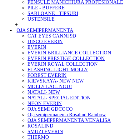
PENSULE MANICHIURA PROFESIONALE
PILE - BUFFERE
SABLOANE - TIPSURI
USTENSILE
+
OJA SEMIPERMANENTA
CAT EYES CANNI 9D
DISCO EVERIN
EVERIN
EVERIN BRILLIANCE COLLECTION
EVERIN PRESTIGE COLLECTION
EVERIN ROYAL COLLECTION
FLASHING LIGHT MOLLY
FOREST EVERIN
KIEVSKAYA- NEW NEW
MOLLY LAC- NOU!
NATALI- NEW
NATALI- SPECIAL EDITION
NEON EVERIN
OJA SEMI GDCOCO
Oja semipermanenta Rosalind Rainbow
OJA SEMIPERMANENTA VENALISA
ROSALIND
SMUZI EVERIN
THERMO