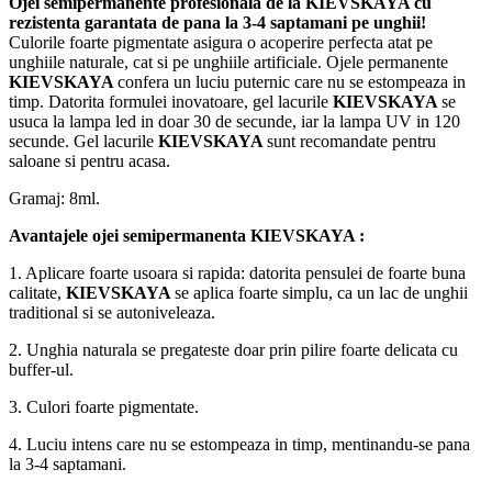
Ojei semipermanente
profesionala de la
KIEVSKAYA
cu
rezistenta garantata de pana la 3-4 saptamani pe unghii!
Culorile foarte pigmentate asigura o acoperire perfecta atat pe
unghiile naturale, cat si pe unghiile artificiale. Ojele permanente
KIEVSKAYA
confera un luciu puternic care nu se estompeaza in
timp. Datorita formulei inovatoare, gel lacurile
KIEVSKAYA
se
usuca la lampa led in doar 30 de secunde, iar la lampa UV in 120
secunde. Gel lacurile
KIEVSKAYA
sunt recomandate pentru
saloane si pentru acasa.
Gramaj: 8ml.
Avantajele ojei semipermanenta
KIEVSKAYA
:
1. Aplicare foarte usoara si rapida: datorita pensulei de foarte buna
calitate,
KIEVSKAYA
se aplica foarte simplu, ca un lac de unghii
traditional si se autoniveleaza.
2. Unghia naturala se pregateste doar prin pilire foarte delicata cu
buffer-ul.
3. Culori foarte pigmentate.
4. Luciu intens care nu se estompeaza in timp, mentinandu-se pana
la 3-4 saptamani.