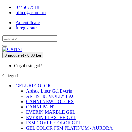
0745677518
office@canni.ro
Autentificare
Înregistrare
0 produs(e) - 0,00 Lei
Coșul este gol!
Categorii
GELURI COLOR
Artistic Liner Gel Everin
ARTISTIC MOLLY LAC
CANNI NEW COLORS
CANNI PAINT
EVERIN MARBLE GEL
EVERIN PLASTER GEL
FSM COVER COLOR GEL
GEL COLOR FSM PLATINUM - AURORA