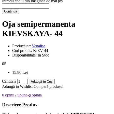
Introdu codul din imaginea de mai jos
Continuă
Oja semipermanenta
KIEVSKAYA- 44
Producător:
Venalisa
Cod produs:
KIEV-44
Disponibilitate:
În Stoc
0
S
15,90 Lei
Cantitate
Adaugă în Coş
Adaugă in Wishlist
Compară produsul
0 opinii
/
Spune-ţi opinia
Descriere Produs