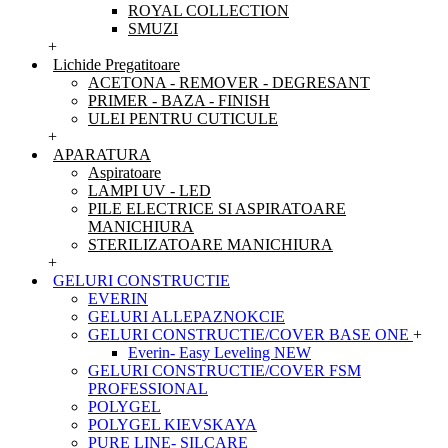
ROYAL COLLECTION
SMUZI
+
Lichide Pregatitoare
ACETONA - REMOVER - DEGRESANT
PRIMER - BAZA - FINISH
ULEI PENTRU CUTICULE
+
APARATURA
Aspiratoare
LAMPI UV - LED
PILE ELECTRICE SI ASPIRATOARE
MANICHIURA
STERILIZATOARE MANICHIURA
+
GELURI CONSTRUCTIE
EVERIN
GELURI ALLEPAZNOKCIE
GELURI CONSTRUCTIE/COVER BASE ONE
+
Everin- Easy Leveling NEW
GELURI CONSTRUCTIE/COVER FSM
PROFESSIONAL
POLYGEL
POLYGEL KIEVSKAYA
PURE LINE- SILCARE