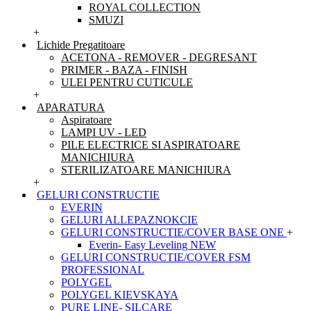
ROYAL COLLECTION
SMUZI
+
Lichide Pregatitoare
ACETONA - REMOVER - DEGRESANT
PRIMER - BAZA - FINISH
ULEI PENTRU CUTICULE
+
APARATURA
Aspiratoare
LAMPI UV - LED
PILE ELECTRICE SI ASPIRATOARE
MANICHIURA
STERILIZATOARE MANICHIURA
+
GELURI CONSTRUCTIE
EVERIN
GELURI ALLEPAZNOKCIE
GELURI CONSTRUCTIE/COVER BASE ONE
+
Everin- Easy Leveling NEW
GELURI CONSTRUCTIE/COVER FSM
PROFESSIONAL
POLYGEL
POLYGEL KIEVSKAYA
PURE LINE- SILCARE