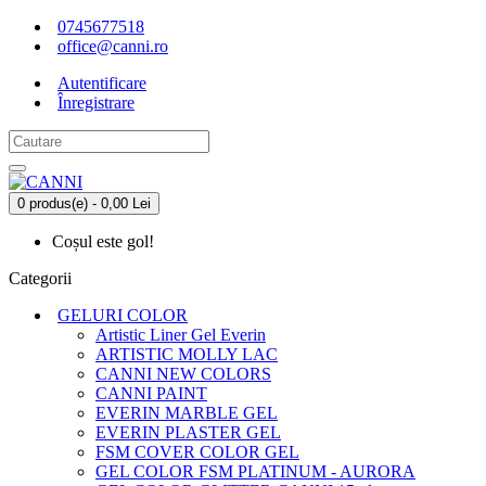
0745677518
office@canni.ro
Autentificare
Înregistrare
0 produs(e) - 0,00 Lei
Coșul este gol!
Categorii
GELURI COLOR
Artistic Liner Gel Everin
ARTISTIC MOLLY LAC
CANNI NEW COLORS
CANNI PAINT
EVERIN MARBLE GEL
EVERIN PLASTER GEL
FSM COVER COLOR GEL
GEL COLOR FSM PLATINUM - AURORA