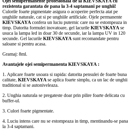
Ojei semipermanente
profesionala de la
KIEVSKAYA
cu
rezistenta garantata de pana la 3-4 saptamani pe unghii!
Culorile foarte pigmentate asigura o acoperire perfecta atat pe
unghiile naturale, cat si pe unghiile artificiale. Ojele permanente
KIEVSKAYA
confera un luciu puternic care nu se estompeaza in
timp. Datorita formulei inovatoare, gel lacurile
KIEVSKAYA
se
usuca la lampa led in doar 30 de secunde, iar la lampa UV in 120
secunde. Gel lacurile
KIEVSKAYA
sunt recomandate pentru
saloane si pentru acasa.
Gramaj: 8ml.
Avantajele ojei semipermanenta
KIEVSKAYA
:
1. Aplicare foarte usoara si rapida: datorita pensulei de foarte buna
calitate,
KIEVSKAYA
se aplica foarte simplu, ca un lac de unghii
traditional si se autoniveleaza.
2. Unghia naturala se pregateste doar prin pilire foarte delicata cu
buffer-ul.
3. Culori foarte pigmentate.
4. Luciu intens care nu se estompeaza in timp, mentinandu-se pana
la 3-4 saptamani.