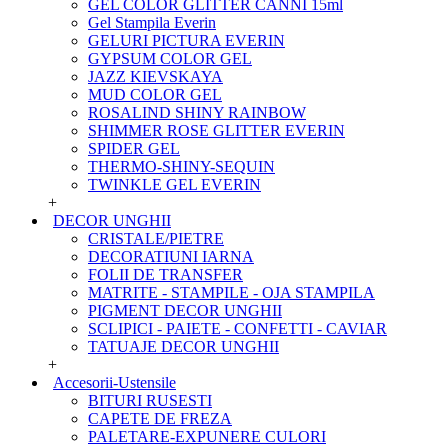
GEL COLOR GLITTER CANNI 15ml
Gel Stampila Everin
GELURI PICTURA EVERIN
GYPSUM COLOR GEL
JAZZ KIEVSKAYA
MUD COLOR GEL
ROSALIND SHINY RAINBOW
SHIMMER ROSE GLITTER EVERIN
SPIDER GEL
THERMO-SHINY-SEQUIN
TWINKLE GEL EVERIN
+
DECOR UNGHII
CRISTALE/PIETRE
DECORATIUNI IARNA
FOLII DE TRANSFER
MATRITE - STAMPILE - OJA STAMPILA
PIGMENT DECOR UNGHII
SCLIPICI - PAIETE - CONFETTI - CAVIAR
TATUAJE DECOR UNGHII
+
Accesorii-Ustensile
BITURI RUSESTI
CAPETE DE FREZA
PALETARE-EXPUNERE CULORI