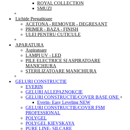
ROYAL COLLECTION
SMUZI
+
Lichide Pregatitoare
ACETONA - REMOVER - DEGRESANT
PRIMER - BAZA - FINISH
ULEI PENTRU CUTICULE
+
APARATURA
Aspiratoare
LAMPI UV - LED
PILE ELECTRICE SI ASPIRATOARE
MANICHIURA
STERILIZATOARE MANICHIURA
+
GELURI CONSTRUCTIE
EVERIN
GELURI ALLEPAZNOKCIE
GELURI CONSTRUCTIE/COVER BASE ONE
+
Everin- Easy Leveling NEW
GELURI CONSTRUCTIE/COVER FSM
PROFESSIONAL
POLYGEL
POLYGEL KIEVSKAYA
PURE LINE- SILCARE