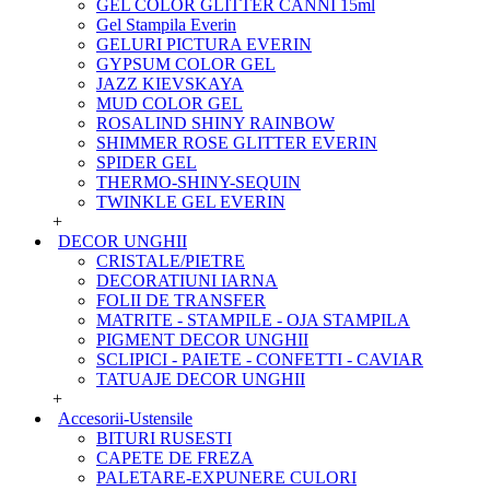
GEL COLOR GLITTER CANNI 15ml
Gel Stampila Everin
GELURI PICTURA EVERIN
GYPSUM COLOR GEL
JAZZ KIEVSKAYA
MUD COLOR GEL
ROSALIND SHINY RAINBOW
SHIMMER ROSE GLITTER EVERIN
SPIDER GEL
THERMO-SHINY-SEQUIN
TWINKLE GEL EVERIN
+
DECOR UNGHII
CRISTALE/PIETRE
DECORATIUNI IARNA
FOLII DE TRANSFER
MATRITE - STAMPILE - OJA STAMPILA
PIGMENT DECOR UNGHII
SCLIPICI - PAIETE - CONFETTI - CAVIAR
TATUAJE DECOR UNGHII
+
Accesorii-Ustensile
BITURI RUSESTI
CAPETE DE FREZA
PALETARE-EXPUNERE CULORI