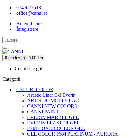
0745677518
office@canni.ro
Autentificare
Înregistrare
0 produs(e) - 0,00 Lei
Coșul este gol!
Categorii
GELURI COLOR
Artistic Liner Gel Everin
ARTISTIC MOLLY LAC
CANNI NEW COLORS
CANNI PAINT
EVERIN MARBLE GEL
EVERIN PLASTER GEL
FSM COVER COLOR GEL
GEL COLOR FSM PLATINUM - AURORA