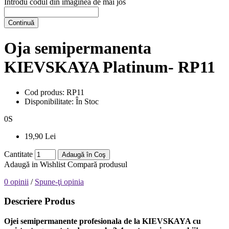
Introdu codul din imaginea de mai jos
Continuă
Oja semipermanenta
KIEVSKAYA Platinum- RP11
Cod produs:
RP11
Disponibilitate:
În Stoc
0
S
19,90 Lei
Cantitate
Adaugă în Coş
Adaugă in Wishlist
Compară produsul
0 opinii
/
Spune-ţi opinia
Descriere Produs
Ojei semipermanente
profesionala de la
KIEVSKAYA
cu