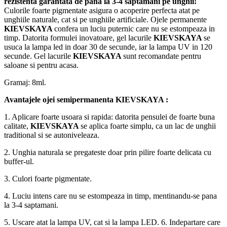
rezistenta garantata de pana la 3-4 saptamani pe unghii!
Culorile foarte pigmentate asigura o acoperire perfecta atat pe
unghiile naturale, cat si pe unghiile artificiale. Ojele permanente
KIEVSKAYA
confera un luciu puternic care nu se estompeaza in
timp. Datorita formulei inovatoare, gel lacurile
KIEVSKAYA
se
usuca la lampa led in doar 30 de secunde, iar la lampa UV in 120
secunde. Gel lacurile
KIEVSKAYA
sunt recomandate pentru
saloane si pentru acasa.
Gramaj: 8ml.
Avantajele ojei semipermanenta
KIEVSKAYA
:
1. Aplicare foarte usoara si rapida: datorita pensulei de foarte buna
calitate,
KIEVSKAYA
se aplica foarte simplu, ca un lac de unghii
traditional si se autoniveleaza.
2. Unghia naturala se pregateste doar prin pilire foarte delicata cu
buffer-ul.
3. Culori foarte pigmentate.
4. Luciu intens care nu se estompeaza in timp, mentinandu-se pana
la 3-4 saptamani.
5. Uscare atat la lampa UV, cat si la lampa LED. 6. Indepartare care