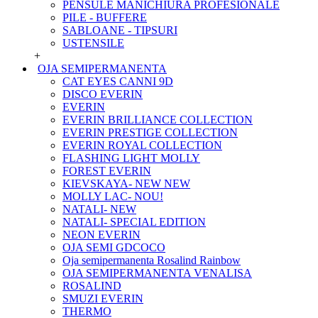
PENSULE MANICHIURA PROFESIONALE
PILE - BUFFERE
SABLOANE - TIPSURI
USTENSILE
+
OJA SEMIPERMANENTA
CAT EYES CANNI 9D
DISCO EVERIN
EVERIN
EVERIN BRILLIANCE COLLECTION
EVERIN PRESTIGE COLLECTION
EVERIN ROYAL COLLECTION
FLASHING LIGHT MOLLY
FOREST EVERIN
KIEVSKAYA- NEW NEW
MOLLY LAC- NOU!
NATALI- NEW
NATALI- SPECIAL EDITION
NEON EVERIN
OJA SEMI GDCOCO
Oja semipermanenta Rosalind Rainbow
OJA SEMIPERMANENTA VENALISA
ROSALIND
SMUZI EVERIN
THERMO