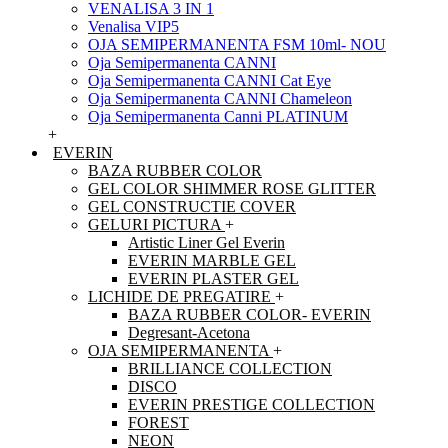
VENALISA 3 IN 1
Venalisa VIP5
OJA SEMIPERMANENTA FSM 10ml- NOU
Oja Semipermanenta CANNI
Oja Semipermanenta CANNI Cat Eye
Oja Semipermanenta CANNI Chameleon
Oja Semipermanenta Canni PLATINUM
+
EVERIN
BAZA RUBBER COLOR
GEL COLOR SHIMMER ROSE GLITTER
GEL CONSTRUCTIE COVER
GELURI PICTURA
+
Artistic Liner Gel Everin
EVERIN MARBLE GEL
EVERIN PLASTER GEL
LICHIDE DE PREGATIRE
+
BAZA RUBBER COLOR- EVERIN
Degresant-Acetona
OJA SEMIPERMANENTA
+
BRILLIANCE COLLECTION
DISCO
EVERIN PRESTIGE COLLECTION
FOREST
NEON