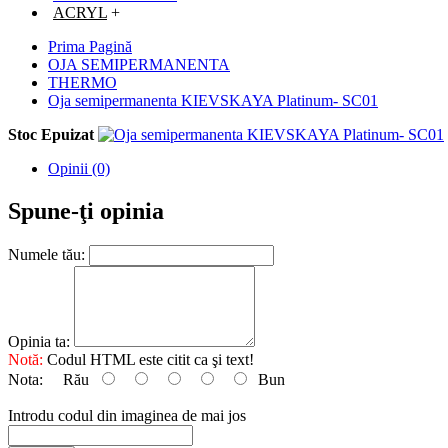
ACRYL
+
Prima Pagină
OJA SEMIPERMANENTA
THERMO
Oja semipermanenta KIEVSKAYA Platinum- SC01
Stoc Epuizat
Opinii (0)
Spune-ţi opinia
Numele tău:
Opinia ta:
Notă:
Codul HTML este citit ca şi text!
Nota:
Rău
Bun
Introdu codul din imaginea de mai jos