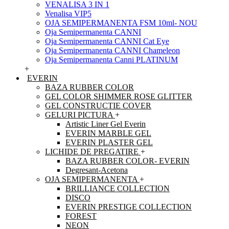
VENALISA 3 IN 1
Venalisa VIP5
OJA SEMIPERMANENTA FSM 10ml- NOU
Oja Semipermanenta CANNI
Oja Semipermanenta CANNI Cat Eye
Oja Semipermanenta CANNI Chameleon
Oja Semipermanenta Canni PLATINUM
+
EVERIN
BAZA RUBBER COLOR
GEL COLOR SHIMMER ROSE GLITTER
GEL CONSTRUCTIE COVER
GELURI PICTURA
+
Artistic Liner Gel Everin
EVERIN MARBLE GEL
EVERIN PLASTER GEL
LICHIDE DE PREGATIRE
+
BAZA RUBBER COLOR- EVERIN
Degresant-Acetona
OJA SEMIPERMANENTA
+
BRILLIANCE COLLECTION
DISCO
EVERIN PRESTIGE COLLECTION
FOREST
NEON