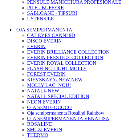
PENSULE MANICHIURA PROFESIONALE
PILE - BUFFERE
SABLOANE - TIPSURI
USTENSILE
+
OJA SEMIPERMANENTA
CAT EYES CANNI 9D
DISCO EVERIN
EVERIN
EVERIN BRILLIANCE COLLECTION
EVERIN PRESTIGE COLLECTION
EVERIN ROYAL COLLECTION
FLASHING LIGHT MOLLY
FOREST EVERIN
KIEVSKAYA- NEW NEW
MOLLY LAC- NOU!
NATALI- NEW
NATALI- SPECIAL EDITION
NEON EVERIN
OJA SEMI GDCOCO
Oja semipermanenta Rosalind Rainbow
OJA SEMIPERMANENTA VENALISA
ROSALIND
SMUZI EVERIN
THERMO