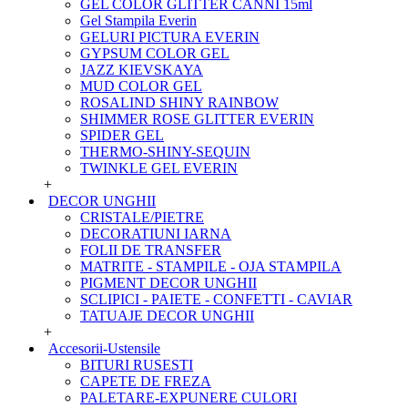
GEL COLOR GLITTER CANNI 15ml
Gel Stampila Everin
GELURI PICTURA EVERIN
GYPSUM COLOR GEL
JAZZ KIEVSKAYA
MUD COLOR GEL
ROSALIND SHINY RAINBOW
SHIMMER ROSE GLITTER EVERIN
SPIDER GEL
THERMO-SHINY-SEQUIN
TWINKLE GEL EVERIN
+
DECOR UNGHII
CRISTALE/PIETRE
DECORATIUNI IARNA
FOLII DE TRANSFER
MATRITE - STAMPILE - OJA STAMPILA
PIGMENT DECOR UNGHII
SCLIPICI - PAIETE - CONFETTI - CAVIAR
TATUAJE DECOR UNGHII
+
Accesorii-Ustensile
BITURI RUSESTI
CAPETE DE FREZA
PALETARE-EXPUNERE CULORI