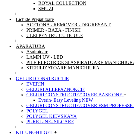
ROYAL COLLECTION
SMUZI
+
Lichide Pregatitoare
ACETONA - REMOVER - DEGRESANT
PRIMER - BAZA - FINISH
ULEI PENTRU CUTICULE
+
APARATURA
Aspiratoare
LAMPI UV - LED
PILE ELECTRICE SI ASPIRATOARE MANICHIUR
STERILIZATOARE MANICHIURA
+
GELURI CONSTRUCTIE
EVERIN
GELURI ALLEPAZNOKCIE
GELURI CONSTRUCTIE/COVER BASE ONE
+
Everin- Easy Leveling NEW
GELURI CONSTRUCTIE/COVER FSM PROFESSI
POLYGEL
POLYGEL KIEVSKAYA
PURE LINE- SILCARE
+
KIT UNGHII GEL
+