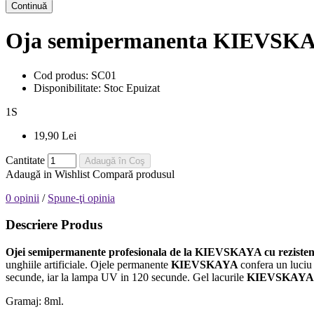
Continuă
Oja semipermanenta KIEVSKA
Cod produs:
SC01
Disponibilitate:
Stoc Epuizat
1
S
19,90 Lei
Cantitate
Adaugă în Coş
Adaugă in Wishlist
Compară produsul
0 opinii
/
Spune-ţi opinia
Descriere Produs
Ojei semipermanente
profesionala de la
KIEVSKAYA
cu reziste
unghiile artificiale. Ojele permanente
KIEVSKAYA
confera un luciu
secunde, iar la lampa UV in 120 secunde. Gel lacurile
KIEVSKAY
Gramaj: 8ml.