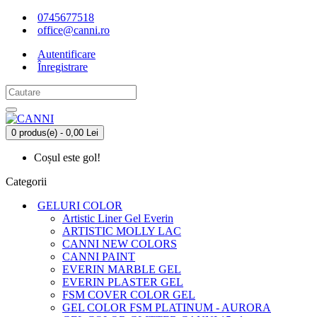
0745677518
office@canni.ro
Autentificare
Înregistrare
0 produs(e) - 0,00 Lei
Coșul este gol!
Categorii
GELURI COLOR
Artistic Liner Gel Everin
ARTISTIC MOLLY LAC
CANNI NEW COLORS
CANNI PAINT
EVERIN MARBLE GEL
EVERIN PLASTER GEL
FSM COVER COLOR GEL
GEL COLOR FSM PLATINUM - AURORA