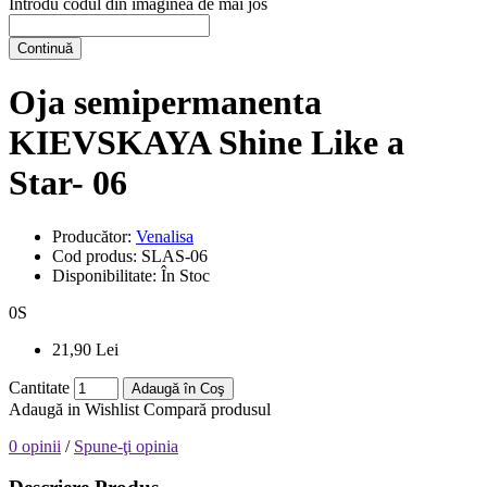
Introdu codul din imaginea de mai jos
Continuă
Oja semipermanenta
KIEVSKAYA Shine Like a
Star- 06
Producător:
Venalisa
Cod produs:
SLAS-06
Disponibilitate:
În Stoc
0
S
21,90 Lei
Cantitate
Adaugă în Coş
Adaugă in Wishlist
Compară produsul
0 opinii
/
Spune-ţi opinia