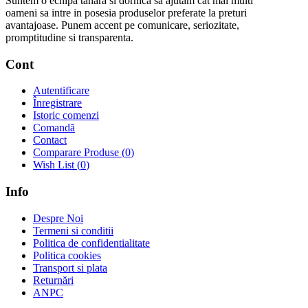
Suntem o echipa tanara si dornica sa ajutam cat mai multi
oameni sa intre in posesia produselor preferate la preturi
avantajoase. Punem accent pe comunicare, seriozitate,
promptitudine si transparenta.
Cont
Autentificare
Înregistrare
Istoric comenzi
Comandă
Contact
Comparare Produse (
0
)
Wish List (
0
)
Info
Despre Noi
Termeni si conditii
Politica de confidentialitate
Politica cookies
Transport si plata
Returnări
ANPC