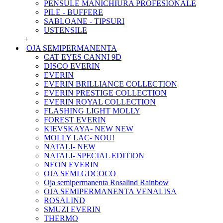
PENSULE MANICHIURA PROFESIONALE
PILE - BUFFERE
SABLOANE - TIPSURI
USTENSILE
+
OJA SEMIPERMANENTA
CAT EYES CANNI 9D
DISCO EVERIN
EVERIN
EVERIN BRILLIANCE COLLECTION
EVERIN PRESTIGE COLLECTION
EVERIN ROYAL COLLECTION
FLASHING LIGHT MOLLY
FOREST EVERIN
KIEVSKAYA- NEW NEW
MOLLY LAC- NOU!
NATALI- NEW
NATALI- SPECIAL EDITION
NEON EVERIN
OJA SEMI GDCOCO
Oja semipermanenta Rosalind Rainbow
OJA SEMIPERMANENTA VENALISA
ROSALIND
SMUZI EVERIN
THERMO