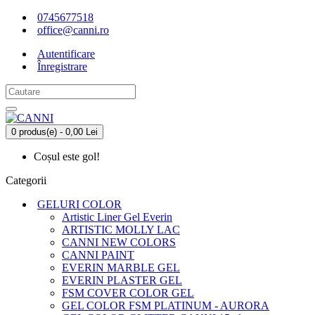
0745677518
office@canni.ro
Autentificare
Înregistrare
0 produs(e) - 0,00 Lei
Coșul este gol!
Categorii
GELURI COLOR
Artistic Liner Gel Everin
ARTISTIC MOLLY LAC
CANNI NEW COLORS
CANNI PAINT
EVERIN MARBLE GEL
EVERIN PLASTER GEL
FSM COVER COLOR GEL
GEL COLOR FSM PLATINUM - AURORA