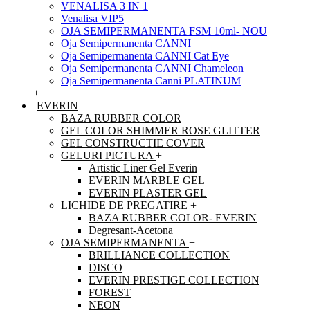
VENALISA 3 IN 1
Venalisa VIP5
OJA SEMIPERMANENTA FSM 10ml- NOU
Oja Semipermanenta CANNI
Oja Semipermanenta CANNI Cat Eye
Oja Semipermanenta CANNI Chameleon
Oja Semipermanenta Canni PLATINUM
+
EVERIN
BAZA RUBBER COLOR
GEL COLOR SHIMMER ROSE GLITTER
GEL CONSTRUCTIE COVER
GELURI PICTURA
+
Artistic Liner Gel Everin
EVERIN MARBLE GEL
EVERIN PLASTER GEL
LICHIDE DE PREGATIRE
+
BAZA RUBBER COLOR- EVERIN
Degresant-Acetona
OJA SEMIPERMANENTA
+
BRILLIANCE COLLECTION
DISCO
EVERIN PRESTIGE COLLECTION
FOREST
NEON