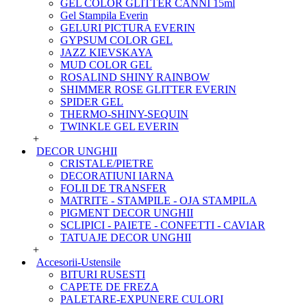
GEL COLOR GLITTER CANNI 15ml
Gel Stampila Everin
GELURI PICTURA EVERIN
GYPSUM COLOR GEL
JAZZ KIEVSKAYA
MUD COLOR GEL
ROSALIND SHINY RAINBOW
SHIMMER ROSE GLITTER EVERIN
SPIDER GEL
THERMO-SHINY-SEQUIN
TWINKLE GEL EVERIN
+
DECOR UNGHII
CRISTALE/PIETRE
DECORATIUNI IARNA
FOLII DE TRANSFER
MATRITE - STAMPILE - OJA STAMPILA
PIGMENT DECOR UNGHII
SCLIPICI - PAIETE - CONFETTI - CAVIAR
TATUAJE DECOR UNGHII
+
Accesorii-Ustensile
BITURI RUSESTI
CAPETE DE FREZA
PALETARE-EXPUNERE CULORI