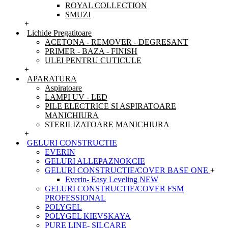
ROYAL COLLECTION
SMUZI
+
Lichide Pregatitoare
ACETONA - REMOVER - DEGRESANT
PRIMER - BAZA - FINISH
ULEI PENTRU CUTICULE
+
APARATURA
Aspiratoare
LAMPI UV - LED
PILE ELECTRICE SI ASPIRATOARE
MANICHIURA
STERILIZATOARE MANICHIURA
+
GELURI CONSTRUCTIE
EVERIN
GELURI ALLEPAZNOKCIE
GELURI CONSTRUCTIE/COVER BASE ONE
+
Everin- Easy Leveling NEW
GELURI CONSTRUCTIE/COVER FSM
PROFESSIONAL
POLYGEL
POLYGEL KIEVSKAYA
PURE LINE- SILCARE