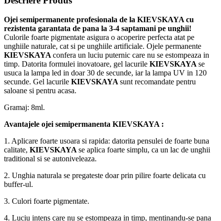
Descriere Produs
Ojei semipermanente
profesionala de la
KIEVSKAYA
cu
rezistenta garantata de pana la 3-4 saptamani pe unghii!
Culorile foarte pigmentate asigura o acoperire perfecta atat pe
unghiile naturale, cat si pe unghiile artificiale. Ojele permanente
KIEVSKAYA
confera un luciu puternic care nu se estompeaza in
timp. Datorita formulei inovatoare, gel lacurile
KIEVSKAYA
se
usuca la lampa led in doar 30 de secunde, iar la lampa UV in 120
secunde. Gel lacurile
KIEVSKAYA
sunt recomandate pentru
saloane si pentru acasa.
Gramaj: 8ml.
Avantajele ojei semipermanenta
KIEVSKAYA
:
1. Aplicare foarte usoara si rapida: datorita pensulei de foarte buna
calitate,
KIEVSKAYA
se aplica foarte simplu, ca un lac de unghii
traditional si se autoniveleaza.
2. Unghia naturala se pregateste doar prin pilire foarte delicata cu
buffer-ul.
3. Culori foarte pigmentate.
4. Luciu intens care nu se estompeaza in timp, mentinandu-se pana