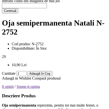
Introdu codul din imaginea de mai jos
Continuă
Oja semipermanenta Natali N-
2752
Cod produs:
N-2752
Disponibilitate:
În Stoc
2
S
10,90 Lei
Cantitate
Adaugă în Coş
Adaugă in Wishlist
Compară produsul
0 opinii
/
Spune-ţi opinia
Descriere Produs
Oja semipermanenta
reprezinta, pentru tot mai multe femei, o