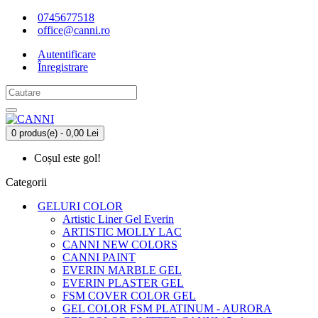
0745677518
office@canni.ro
Autentificare
Înregistrare
0 produs(e) - 0,00 Lei
Coșul este gol!
Categorii
GELURI COLOR
Artistic Liner Gel Everin
ARTISTIC MOLLY LAC
CANNI NEW COLORS
CANNI PAINT
EVERIN MARBLE GEL
EVERIN PLASTER GEL
FSM COVER COLOR GEL
GEL COLOR FSM PLATINUM - AURORA