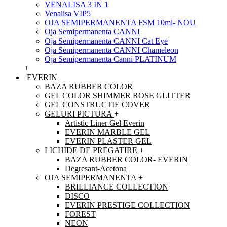
VENALISA 3 IN 1
Venalisa VIP5
OJA SEMIPERMANENTA FSM 10ml- NOU
Oja Semipermanenta CANNI
Oja Semipermanenta CANNI Cat Eye
Oja Semipermanenta CANNI Chameleon
Oja Semipermanenta Canni PLATINUM
+
EVERIN
BAZA RUBBER COLOR
GEL COLOR SHIMMER ROSE GLITTER
GEL CONSTRUCTIE COVER
GELURI PICTURA
+
Artistic Liner Gel Everin
EVERIN MARBLE GEL
EVERIN PLASTER GEL
LICHIDE DE PREGATIRE
+
BAZA RUBBER COLOR- EVERIN
Degresant-Acetona
OJA SEMIPERMANENTA
+
BRILLIANCE COLLECTION
DISCO
EVERIN PRESTIGE COLLECTION
FOREST
NEON