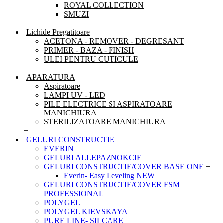
ROYAL COLLECTION
SMUZI
+
Lichide Pregatitoare
ACETONA - REMOVER - DEGRESANT
PRIMER - BAZA - FINISH
ULEI PENTRU CUTICULE
+
APARATURA
Aspiratoare
LAMPI UV - LED
PILE ELECTRICE SI ASPIRATOARE
MANICHIURA
STERILIZATOARE MANICHIURA
+
GELURI CONSTRUCTIE
EVERIN
GELURI ALLEPAZNOKCIE
GELURI CONSTRUCTIE/COVER BASE ONE
+
Everin- Easy Leveling NEW
GELURI CONSTRUCTIE/COVER FSM
PROFESSIONAL
POLYGEL
POLYGEL KIEVSKAYA
PURE LINE- SILCARE