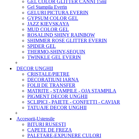
GEL COLOR GLITTER CANNI 15ml
Gel Stampila Everin
GELURI PICTURA EVERIN
GYPSUM COLOR GEL
JAZZ KIEVSKAYA
MUD COLOR GEL
ROSALIND SHINY RAINBOW
SHIMMER ROSE GLITTER EVERIN
SPIDER GEL
THERMO-SHINY-SEQUIN
TWINKLE GEL EVERIN
+
DECOR UNGHII
CRISTALE/PIETRE
DECORATIUNI IARNA
FOLII DE TRANSFER
MATRITE - STAMPILE - OJA STAMPILA
PIGMENT DECOR UNGHII
SCLIPICI - PAIETE - CONFETTI - CAVIAR
TATUAJE DECOR UNGHII
+
Accesorii-Ustensile
BITURI RUSESTI
CAPETE DE FREZA
PALETARE-EXPUNERE CULORI