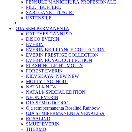
PENSULE MANICHIURA PROFESIONALE
PILE - BUFFERE
SABLOANE - TIPSURI
USTENSILE
+
OJA SEMIPERMANENTA
CAT EYES CANNI 9D
DISCO EVERIN
EVERIN
EVERIN BRILLIANCE COLLECTION
EVERIN PRESTIGE COLLECTION
EVERIN ROYAL COLLECTION
FLASHING LIGHT MOLLY
FOREST EVERIN
KIEVSKAYA- NEW NEW
MOLLY LAC- NOU!
NATALI- NEW
NATALI- SPECIAL EDITION
NEON EVERIN
OJA SEMI GDCOCO
Oja semipermanenta Rosalind Rainbow
OJA SEMIPERMANENTA VENALISA
ROSALIND
SMUZI EVERIN
THERMO