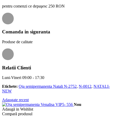
pentru comenzi ce depaşesc 250 RON
Comanda in siguranta
Produse de calitate
Relatii Clienti
Luni-Vineri 09:00 - 17:30
Etichete:
Oja semipermanenta Natali N-2752
,
N-0012
,
NATALI-
NEW
Adaugate recent
Nou
Adaugă in Wishlist
Compară produsul