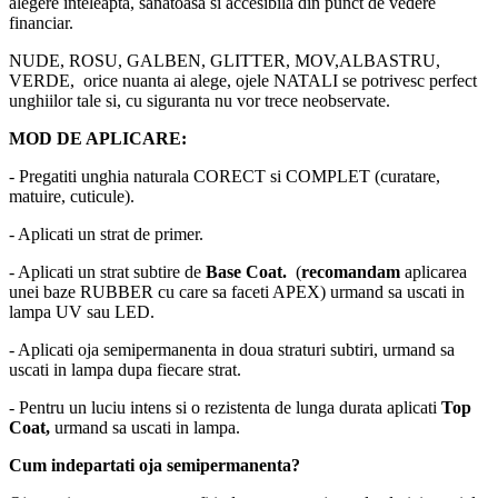
alegere inteleapta, sanatoasa si accesibila din punct de vedere
financiar.
NUDE, ROSU, GALBEN, GLITTER, MOV,ALBASTRU,
VERDE, orice nuanta ai alege, ojele NATALI se potrivesc perfect
unghiilor tale si, cu siguranta nu vor trece neobservate.
MOD DE APLICARE:
- Pregatiti unghia naturala CORECT si COMPLET (curatare,
matuire, cuticule).
- Aplicati un strat de primer.
- Aplicati un strat subtire de
Base Coat.
(
recomandam
aplicarea
unei baze RUBBER cu care sa faceti APEX) urmand sa uscati in
lampa UV sau LED.
- Aplicati oja semipermanenta in doua straturi subtiri, urmand sa
uscati in lampa dupa fiecare strat.
- Pentru un luciu intens si o rezistenta de lunga durata aplicati
Top
Coat,
urmand sa uscati in lampa.
Cum indepartati oja semipermanenta?