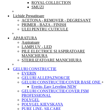
ROYAL COLLECTION
SMUZI
+
Lichide Pregatitoare
ACETONA - REMOVER - DEGRESANT
PRIMER - BAZA - FINISH
ULEI PENTRU CUTICULE
+
APARATURA
Aspiratoare
LAMPI UV - LED
PILE ELECTRICE SI ASPIRATOARE
MANICHIURA
STERILIZATOARE MANICHIURA
+
GELURI CONSTRUCTIE
EVERIN
GELURI ALLEPAZNOKCIE
GELURI CONSTRUCTIE/COVER BASE ONE
+
Everin- Easy Leveling NEW
GELURI CONSTRUCTIE/COVER FSM
PROFESSIONAL
POLYGEL
POLYGEL KIEVSKAYA
PURE LINE- SILCARE