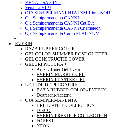
VENALISA 3 IN 1
Venalisa VIP5
OJA SEMIPERMANENTA FSM 10ml- NOU
Oja Semipermanenta CANNI
Oja Semipermanenta CANNI Cat Eye
Oja Semipermanenta CANNI Chameleon
Oja Semipermanenta Canni PLATINUM
+
EVERIN
BAZA RUBBER COLOR
GEL COLOR SHIMMER ROSE GLITTER
GEL CONSTRUCTIE COVER
GELURI PICTURA
+
Artistic Liner Gel Everin
EVERIN MARBLE GEL
EVERIN PLASTER GEL
LICHIDE DE PREGATIRE
+
BAZA RUBBER COLOR- EVERIN
Degresant-Acetona
OJA SEMIPERMANENTA
+
BRILLIANCE COLLECTION
DISCO
EVERIN PRESTIGE COLLECTION
FOREST
NEON