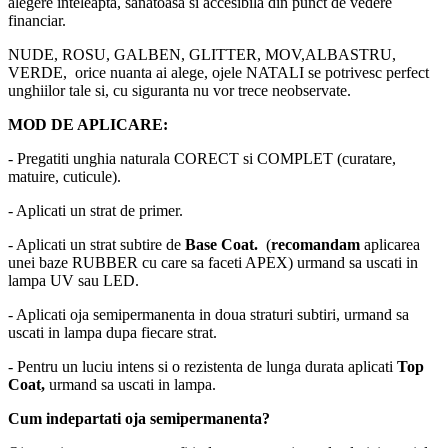
alegere inteleapta, sanatoasa si accesibila din punct de vedere
financiar.
NUDE, ROSU, GALBEN, GLITTER, MOV,ALBASTRU,
VERDE, orice nuanta ai alege, ojele NATALI se potrivesc perfect
unghiilor tale si, cu siguranta nu vor trece neobservate.
MOD DE APLICARE:
- Pregatiti unghia naturala CORECT si COMPLET (curatare,
matuire, cuticule).
- Aplicati un strat de primer.
- Aplicati un strat subtire de
Base Coat.
(
recomandam
aplicarea
unei baze RUBBER cu care sa faceti APEX) urmand sa uscati in
lampa UV sau LED.
- Aplicati oja semipermanenta in doua straturi subtiri, urmand sa
uscati in lampa dupa fiecare strat.
- Pentru un luciu intens si o rezistenta de lunga durata aplicati
Top
Coat,
urmand sa uscati in lampa.
Cum indepartati oja semipermanenta?