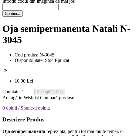
Introdu codul din imaginea de mai jos
Continuă
Oja semipermanenta Natali N-
3045
Cod produs:
N-3045
Disponibilitate:
Stoc Epuizat
2
S
10,90 Lei
Cantitate
Adaugă în Coş
Adaugă in Wishlist
Compară produsul
0 opinii
/
Spune-ţi opinia
Descriere Produs
Oja semipermanenta
reprezinta, pentru tot mai multe femei, o