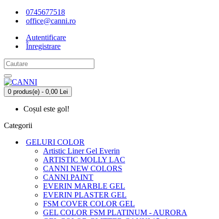
0745677518
office@canni.ro
Autentificare
Înregistrare
0 produs(e) - 0,00 Lei
Coșul este gol!
Categorii
GELURI COLOR
Artistic Liner Gel Everin
ARTISTIC MOLLY LAC
CANNI NEW COLORS
CANNI PAINT
EVERIN MARBLE GEL
EVERIN PLASTER GEL
FSM COVER COLOR GEL
GEL COLOR FSM PLATINUM - AURORA