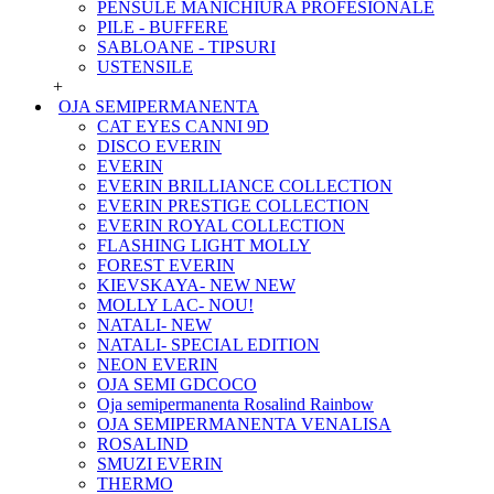
PENSULE MANICHIURA PROFESIONALE
PILE - BUFFERE
SABLOANE - TIPSURI
USTENSILE
+
OJA SEMIPERMANENTA
CAT EYES CANNI 9D
DISCO EVERIN
EVERIN
EVERIN BRILLIANCE COLLECTION
EVERIN PRESTIGE COLLECTION
EVERIN ROYAL COLLECTION
FLASHING LIGHT MOLLY
FOREST EVERIN
KIEVSKAYA- NEW NEW
MOLLY LAC- NOU!
NATALI- NEW
NATALI- SPECIAL EDITION
NEON EVERIN
OJA SEMI GDCOCO
Oja semipermanenta Rosalind Rainbow
OJA SEMIPERMANENTA VENALISA
ROSALIND
SMUZI EVERIN
THERMO