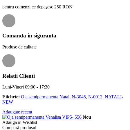
pentru comenzi ce depaşesc 250 RON
Comanda in siguranta
Produse de calitate
Relatii Clienti
Luni-Vineri 09:00 - 17:30
Etichete:
Oja semipermanenta Natali N-3045
,
N-0012
,
NATALI-
NEW
Adaugate recent
Nou
Adaugă in Wishlist
Compară produsul