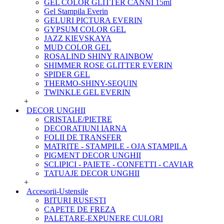
GEL COLOR GLITTER CANNI 15ml
Gel Stampila Everin
GELURI PICTURA EVERIN
GYPSUM COLOR GEL
JAZZ KIEVSKAYA
MUD COLOR GEL
ROSALIND SHINY RAINBOW
SHIMMER ROSE GLITTER EVERIN
SPIDER GEL
THERMO-SHINY-SEQUIN
TWINKLE GEL EVERIN
+
DECOR UNGHII
CRISTALE/PIETRE
DECORATIUNI IARNA
FOLII DE TRANSFER
MATRITE - STAMPILE - OJA STAMPILA
PIGMENT DECOR UNGHII
SCLIPICI - PAIETE - CONFETTI - CAVIAR
TATUAJE DECOR UNGHII
+
Accesorii-Ustensile
BITURI RUSESTI
CAPETE DE FREZA
PALETARE-EXPUNERE CULORI