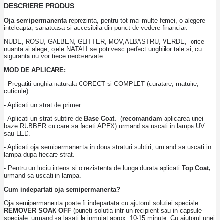
DESCRIERE PRODUS
Oja semipermanenta
reprezinta, pentru tot mai multe femei, o alegere
inteleapta, sanatoasa si accesibila din punct de vedere financiar.
NUDE, ROSU, GALBEN, GLITTER, MOV,ALBASTRU, VERDE, orice
nuanta ai alege, ojele NATALI se potrivesc perfect unghiilor tale si, cu
siguranta nu vor trece neobservate.
MOD DE APLICARE:
- Pregatiti unghia naturala CORECT si COMPLET (curatare, matuire,
cuticule).
- Aplicati un strat de primer.
- Aplicati un strat subtire de
Base Coat.
(
recomandam
aplicarea unei
baze RUBBER cu care sa faceti APEX) urmand sa uscati in lampa UV
sau LED.
- Aplicati oja semipermanenta in doua straturi subtiri, urmand sa uscati in
lampa dupa fiecare strat.
- Pentru un luciu intens si o rezistenta de lunga durata aplicati
Top Coat,
urmand sa uscati in lampa.
Cum indepartati oja semipermanenta?
Oja semipermanenta poate fi indepartata cu ajutorul solutiei speciale
REMOVER SOAK OFF
(puneti solutia intr-un recipient sau in capsule
speciale, urmand sa lasati la inmuiat aprox. 10-15 minute. Cu ajutorul unei