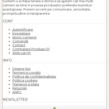
Suntem o echipa tanara si dornica sa ajutam cat mai multi
oameni sa intre in posesia produselor preferate la preturi
avantajoase. Punem accent pe comunicare, seriozitate,
promptitudine si transparenta.
CONT
Autentificare
Înregistrare
Istoric comenzi
Comandă
Contact
Comparare Produse (
0
)
Wish List (
0
)
INFO
Despre Noi
Termeni si conditii
Politica de confidentialitate
Politica cookies
Transport si plata
Returnări
ANPC
NEWSLETTER