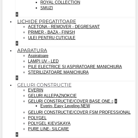
ROYAL COLLECTION
SMUZI
+
LICHIDE PREGATITOARE
ACETONA - REMOVER - DEGRESANT
PRIMER - BAZA - FINISH
ULEI PENTRU CUTICULE
+
APARATURA
Aspiratoare
LAMPI UV - LED
PILE ELECTRICE SI ASPIRATOARE MANICHIURA
STERILIZATOARE MANICHIURA
+
GELURI CONSTRUCTIE
EVERIN
GELURI ALLEPAZNOKCIE
GELURI CONSTRUCTIE/COVER BASE ONE
+
Everin- Easy Leveling NEW
GELURI CONSTRUCTIE/COVER FSM PROFESSIONAL
POLYGEL
POLYGEL KIEVSKAYA
PURE LINE- SILCARE
+