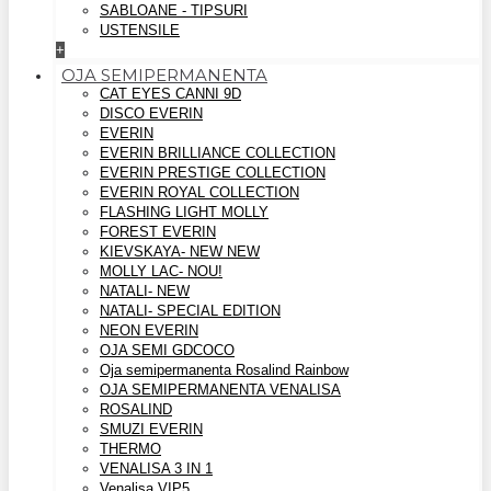
SABLOANE - TIPSURI
USTENSILE
+
OJA SEMIPERMANENTA
CAT EYES CANNI 9D
DISCO EVERIN
EVERIN
EVERIN BRILLIANCE COLLECTION
EVERIN PRESTIGE COLLECTION
EVERIN ROYAL COLLECTION
FLASHING LIGHT MOLLY
FOREST EVERIN
KIEVSKAYA- NEW NEW
MOLLY LAC- NOU!
NATALI- NEW
NATALI- SPECIAL EDITION
NEON EVERIN
OJA SEMI GDCOCO
Oja semipermanenta Rosalind Rainbow
OJA SEMIPERMANENTA VENALISA
ROSALIND
SMUZI EVERIN
THERMO
VENALISA 3 IN 1
Venalisa VIP5