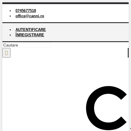
0745677518
office@canni.ro
AUTENTIFICARE
ÎNREGISTRARE