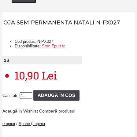
OJA SEMIPERMANENTA NATALI N-PX027
Cod produs:
N-PX027
Disponibilitate:
Stoc Epuizat
2
S
10,90 Lei
ADAUGĂ ÎN COŞ
Cantitate
Adaugă in Wishlist
Compară produsul
0 opinii
/
Spune-ţi opinia