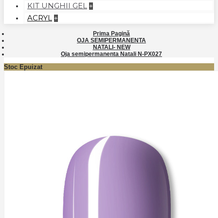
KIT UNGHII GEL
+
ACRYL
+
Prima Pagină
OJA SEMIPERMANENTA
NATALI- NEW
Oja semipermanenta Natali N-PX027
Stoc Epuizat