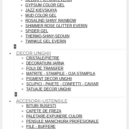
GYPSUM COLOR GEL
JAZZ KIEVSKAYA
MUD COLOR GEL
ROSALIND SHINY RAINBOW
SHIMMER ROSE GLITTER EVERIN
SPIDER GEL
THERMO-SHINY-SEQUIN
TWINKLE GEL EVERIN
+
DECOR UNGHII
CRISTALE/PIETRE
DECORATIUNI IARNA
FOLII DE TRANSFER
MATRITE - STAMPILE - OJA STAMPILA
PIGMENT DECOR UNGHII
SCLIPICI - PAIETE - CONFETTI - CAVIAR
TATUAJE DECOR UNGHII
+
ACCESORII-USTENSILE
BITURI RUSESTI
CAPETE DE FREZA
PALETARE-EXPUNERE CULORI
PENSULE MANICHIURA PROFESIONALE
PILE - BUFFERE