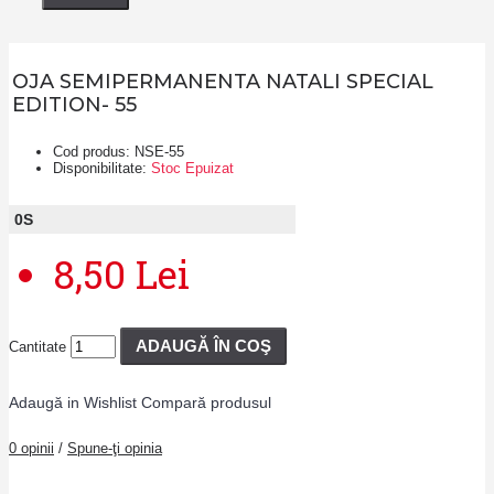
OJA SEMIPERMANENTA NATALI SPECIAL
EDITION- 55
Cod produs:
NSE-55
Disponibilitate:
Stoc Epuizat
0
S
8,50 Lei
ADAUGĂ ÎN COŞ
Cantitate
Adaugă in Wishlist
Compară produsul
0 opinii
/
Spune-ţi opinia