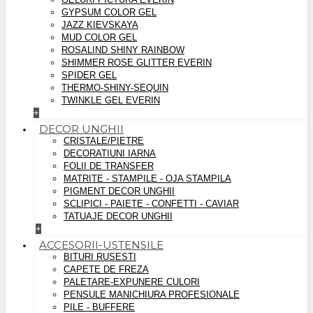
GYPSUM COLOR GEL
JAZZ KIEVSKAYA
MUD COLOR GEL
ROSALIND SHINY RAINBOW
SHIMMER ROSE GLITTER EVERIN
SPIDER GEL
THERMO-SHINY-SEQUIN
TWINKLE GEL EVERIN
+
DECOR UNGHII
CRISTALE/PIETRE
DECORATIUNI IARNA
FOLII DE TRANSFER
MATRITE - STAMPILE - OJA STAMPILA
PIGMENT DECOR UNGHII
SCLIPICI - PAIETE - CONFETTI - CAVIAR
TATUAJE DECOR UNGHII
+
ACCESORII-USTENSILE
BITURI RUSESTI
CAPETE DE FREZA
PALETARE-EXPUNERE CULORI
PENSULE MANICHIURA PROFESIONALE
PILE - BUFFERE