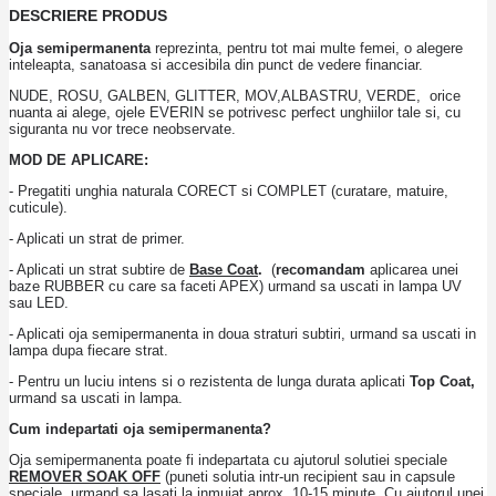
DESCRIERE PRODUS
Oja semipermanenta
reprezinta, pentru tot mai multe femei, o alegere
inteleapta, sanatoasa si accesibila din punct de vedere financiar.
NUDE, ROSU, GALBEN, GLITTER, MOV,ALBASTRU, VERDE, orice
nuanta ai alege, ojele EVERIN se potrivesc perfect unghiilor tale si, cu
siguranta nu vor trece neobservate.
MOD DE APLICARE:
- Pregatiti unghia naturala CORECT si COMPLET (curatare, matuire,
cuticule).
- Aplicati un strat de primer.
- Aplicati un strat subtire de
Base Coat
.
(
recomandam
aplicarea unei
baze RUBBER cu care sa faceti APEX) urmand sa uscati in lampa UV
sau LED.
- Aplicati oja semipermanenta in doua straturi subtiri, urmand sa uscati in
lampa dupa fiecare strat.
- Pentru un luciu intens si o rezistenta de lunga durata aplicati
Top Coat,
urmand sa uscati in lampa.
Cum indepartati oja semipermanenta?
Oja semipermanenta poate fi indepartata cu ajutorul solutiei speciale
REMOVER SOAK OFF
(puneti solutia intr-un recipient sau in capsule
speciale, urmand sa lasati la inmuiat aprox. 10-15 minute. Cu ajutorul unei