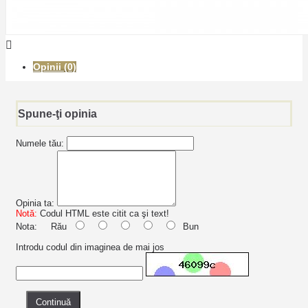
Opinii (0)
Spune-ţi opinia
Numele tău:
Opinia ta:
Notă:
Codul HTML este citit ca şi text!
Nota:
Rău
Bun
Introdu codul din imaginea de mai jos
Continuă