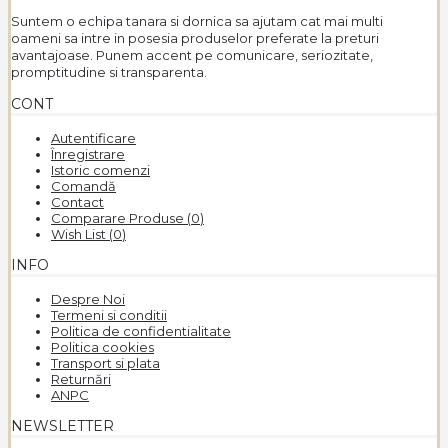
Suntem o echipa tanara si dornica sa ajutam cat mai multi
oameni sa intre in posesia produselor preferate la preturi
avantajoase. Punem accent pe comunicare, seriozitate,
promptitudine si transparenta.
CONT
Autentificare
Înregistrare
Istoric comenzi
Comandă
Contact
Comparare Produse (
0
)
Wish List (
0
)
INFO
Despre Noi
Termeni si conditii
Politica de confidentialitate
Politica cookies
Transport si plata
Returnări
ANPC
NEWSLETTER