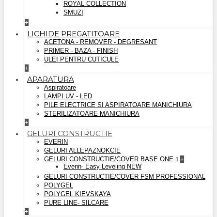
ROYAL COLLECTION
SMUZI
+
LICHIDE PREGATITOARE
ACETONA - REMOVER - DEGRESANT
PRIMER - BAZA - FINISH
ULEI PENTRU CUTICULE
+
APARATURA
Aspiratoare
LAMPI UV - LED
PILE ELECTRICE SI ASPIRATOARE MANICHIURA
STERILIZATOARE MANICHIURA
+
GELURI CONSTRUCTIE
EVERIN
GELURI ALLEPAZNOKCIE
GELURI CONSTRUCTIE/COVER BASE ONE
+
Everin- Easy Leveling NEW
GELURI CONSTRUCTIE/COVER FSM PROFESSIONAL
POLYGEL
POLYGEL KIEVSKAYA
PURE LINE- SILCARE
+