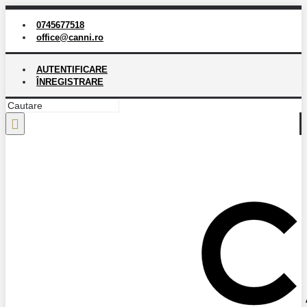
0745677518
office@canni.ro
AUTENTIFICARE
ÎNREGISTRARE