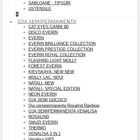
SABLOANE - TIPSURI
USTENSILE
+
OJA SEMIPERMANENTA
CAT EYES CANNI 9D
DISCO EVERIN
EVERIN
EVERIN BRILLIANCE COLLECTION
EVERIN PRESTIGE COLLECTION
EVERIN ROYAL COLLECTION
FLASHING LIGHT MOLLY
FOREST EVERIN
KIEVSKAYA- NEW NEW
MOLLY LAC- NOU!
NATALI- NEW
NATALI- SPECIAL EDITION
NEON EVERIN
OJA SEMI GDCOCO
Oja semipermanenta Rosalind Rainbow
OJA SEMIPERMANENTA VENALISA
ROSALIND
SMUZI EVERIN
THERMO
VENALISA 3 IN 1
Venalisa VIP5