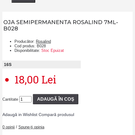
OJA SEMIPERMANENTA ROSALIND 7ML-
B028
Producător:
Rosalind
Cod produs:
B028
Disponibilitate:
Stoc Epuizat
16
S
18,00 Lei
ADAUGĂ ÎN COŞ
Cantitate
Adaugă in Wishlist
Compară produsul
0 opinii
/
Spune-ţi opinia