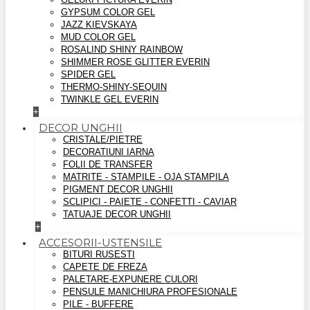
GYPSUM COLOR GEL
JAZZ KIEVSKAYA
MUD COLOR GEL
ROSALIND SHINY RAINBOW
SHIMMER ROSE GLITTER EVERIN
SPIDER GEL
THERMO-SHINY-SEQUIN
TWINKLE GEL EVERIN
+
DECOR UNGHII
CRISTALE/PIETRE
DECORATIUNI IARNA
FOLII DE TRANSFER
MATRITE - STAMPILE - OJA STAMPILA
PIGMENT DECOR UNGHII
SCLIPICI - PAIETE - CONFETTI - CAVIAR
TATUAJE DECOR UNGHII
+
ACCESORII-USTENSILE
BITURI RUSESTI
CAPETE DE FREZA
PALETARE-EXPUNERE CULORI
PENSULE MANICHIURA PROFESIONALE
PILE - BUFFERE