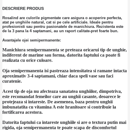
DESCRIERE PRODUS
Rosalind are culorile pigmentate care asigura o acoperire perfecta,
atat pe unghiile natural, cat si pe cele artificiale. Ideale pentru
profesionisti sau pentru pasionatele de manichiura. Rezistenta este
de la 3 pana la 4 saptamani, au un raport calitate-pret foarte bun.
Avantajele ojei semipermanente:
Manichiura semipermanenta se preteaza oricarui tip de unghie,
indiferent de marime sau forma, datorita faptului ca poate fi
realizata cu orice culoare.
Oja semipermanenta isi pastreaza intensitatea si ramane intacta
aproximativ 3-4 saptamani, chiar daca speli vase sau faci
curatenie.
Acest tip de oja nu afecteaza sanatatea unghiilor, dimpotriva,
este recomandat femeilor care au unghii casante, deoarece le
protejeaza si intareste. De asemenea, baza pentru unghii
imbunatatita cu vitamina A este hranitoare si contribuie la
fortificarea acestora.
Datorita faptului ca intareste unghiile si are o textura putin mai
rigida, oja semipermanenta te poate scapa de discomfortul