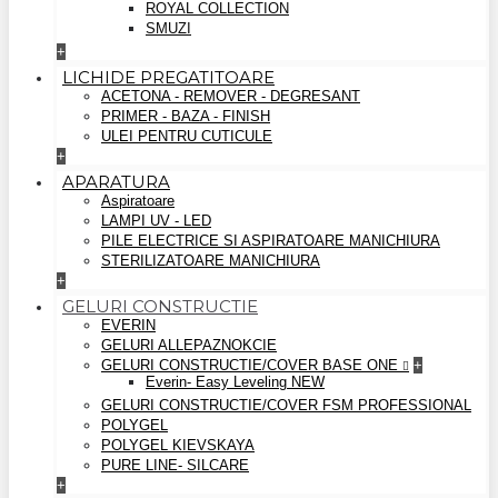
ROYAL COLLECTION
SMUZI
+
LICHIDE PREGATITOARE
ACETONA - REMOVER - DEGRESANT
PRIMER - BAZA - FINISH
ULEI PENTRU CUTICULE
+
APARATURA
Aspiratoare
LAMPI UV - LED
PILE ELECTRICE SI ASPIRATOARE MANICHIURA
STERILIZATOARE MANICHIURA
+
GELURI CONSTRUCTIE
EVERIN
GELURI ALLEPAZNOKCIE
GELURI CONSTRUCTIE/COVER BASE ONE
+
Everin- Easy Leveling NEW
GELURI CONSTRUCTIE/COVER FSM PROFESSIONAL
POLYGEL
POLYGEL KIEVSKAYA
PURE LINE- SILCARE
+