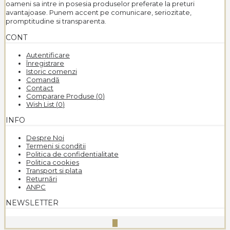
oameni sa intre in posesia produselor preferate la preturi
avantajoase. Punem accent pe comunicare, seriozitate,
promptitudine si transparenta.
CONT
Autentificare
Înregistrare
Istoric comenzi
Comandă
Contact
Comparare Produse (
0
)
Wish List (
0
)
INFO
Despre Noi
Termeni si conditii
Politica de confidentialitate
Politica cookies
Transport si plata
Returnări
ANPC
NEWSLETTER