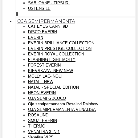
SABLOANE - TIPSURI
USTENSILE
+
OJA SEMIPERMANENTA
CAT EYES CANNI 9D
DISCO EVERIN
EVERIN
EVERIN BRILLIANCE COLLECTION
EVERIN PRESTIGE COLLECTION
EVERIN ROYAL COLLECTION
FLASHING LIGHT MOLLY
FOREST EVERIN
KIEVSKAYA- NEW NEW
MOLLY LAC- NOU!
NATALI- NEW
NATALI- SPECIAL EDITION
NEON EVERIN
OJA SEMI GDCOCO
Oja semipermanenta Rosalind Rainbow
OJA SEMIPERMANENTA VENALISA
ROSALIND
SMUZI EVERIN
THERMO
VENALISA 3 IN 1
Venalisa VIP5