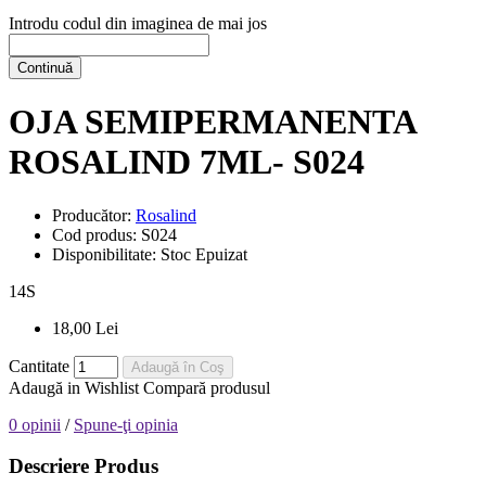
Introdu codul din imaginea de mai jos
Continuă
OJA SEMIPERMANENTA
ROSALIND 7ML- S024
Producător:
Rosalind
Cod produs:
S024
Disponibilitate:
Stoc Epuizat
14
S
18,00 Lei
Cantitate
Adaugă în Coş
Adaugă in Wishlist
Compară produsul
0 opinii
/
Spune-ţi opinia
Descriere Produs