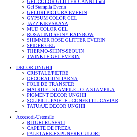
GEL COLOR GLITTER CANNI 15ml
Gel Stampila Everin
GELURI PICTURA EVERIN
GYPSUM COLOR GEL
JAZZ KIEVSKAYA
MUD COLOR GEL
ROSALIND SHINY RAINBOW
SHIMMER ROSE GLITTER EVERIN
SPIDER GEL
THERMO-SHINY-SEQUIN
TWINKLE GEL EVERIN
+
DECOR UNGHII
CRISTALE/PIETRE
DECORATIUNI IARNA
FOLII DE TRANSFER
MATRITE - STAMPILE - OJA STAMPILA
PIGMENT DECOR UNGHII
SCLIPICI - PAIETE - CONFETTI - CAVIAR
TATUAJE DECOR UNGHII
+
Accesorii-Ustensile
BITURI RUSESTI
CAPETE DE FREZA
PALETARE-EXPUNERE CULORI