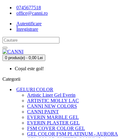
0745677518
office@canni.ro
Autentificare
Înregistrare
0 produs(e) - 0,00 Lei
Coșul este gol!
Categorii
GELURI COLOR
Artistic Liner Gel Everin
ARTISTIC MOLLY LAC
CANNI NEW COLORS
CANNI PAINT
EVERIN MARBLE GEL
EVERIN PLASTER GEL
FSM COVER COLOR GEL
GEL COLOR FSM PLATINUM - AURORA