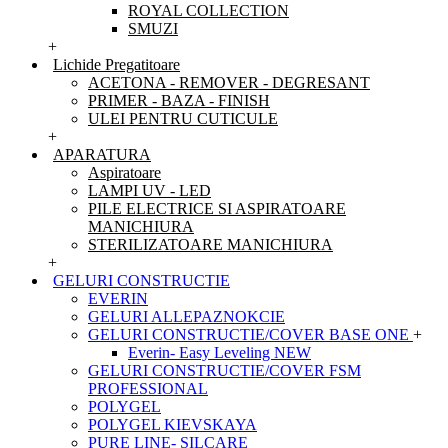
ROYAL COLLECTION
SMUZI
+
Lichide Pregatitoare
ACETONA - REMOVER - DEGRESANT
PRIMER - BAZA - FINISH
ULEI PENTRU CUTICULE
+
APARATURA
Aspiratoare
LAMPI UV - LED
PILE ELECTRICE SI ASPIRATOARE
MANICHIURA
STERILIZATOARE MANICHIURA
+
GELURI CONSTRUCTIE
EVERIN
GELURI ALLEPAZNOKCIE
GELURI CONSTRUCTIE/COVER BASE ONE
+
Everin- Easy Leveling NEW
GELURI CONSTRUCTIE/COVER FSM
PROFESSIONAL
POLYGEL
POLYGEL KIEVSKAYA
PURE LINE- SILCARE