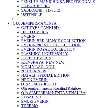
PENSULE MANICHIURA PROFESIONALE
PILE - BUFFERE
SABLOANE - TIPSURI
USTENSILE
+
OJA SEMIPERMANENTA
CAT EYES CANNI 9D
DISCO EVERIN
EVERIN
EVERIN BRILLIANCE COLLECTION
EVERIN PRESTIGE COLLECTION
EVERIN ROYAL COLLECTION
FLASHING LIGHT MOLLY
FOREST EVERIN
KIEVSKAYA- NEW NEW
MOLLY LAC- NOU!
NATALI- NEW
NATALI- SPECIAL EDITION
NEON EVERIN
OJA SEMI GDCOCO
Oja semipermanenta Rosalind Rainbow
OJA SEMIPERMANENTA VENALISA
ROSALIND
SMUZI EVERIN
THERMO