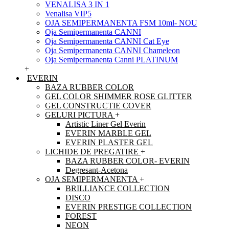
VENALISA 3 IN 1
Venalisa VIP5
OJA SEMIPERMANENTA FSM 10ml- NOU
Oja Semipermanenta CANNI
Oja Semipermanenta CANNI Cat Eye
Oja Semipermanenta CANNI Chameleon
Oja Semipermanenta Canni PLATINUM
+
EVERIN
BAZA RUBBER COLOR
GEL COLOR SHIMMER ROSE GLITTER
GEL CONSTRUCTIE COVER
GELURI PICTURA
+
Artistic Liner Gel Everin
EVERIN MARBLE GEL
EVERIN PLASTER GEL
LICHIDE DE PREGATIRE
+
BAZA RUBBER COLOR- EVERIN
Degresant-Acetona
OJA SEMIPERMANENTA
+
BRILLIANCE COLLECTION
DISCO
EVERIN PRESTIGE COLLECTION
FOREST
NEON