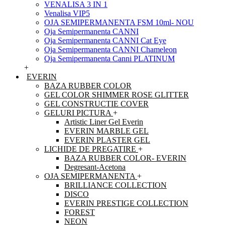
VENALISA 3 IN 1
Venalisa VIP5
OJA SEMIPERMANENTA FSM 10ml- NOU
Oja Semipermanenta CANNI
Oja Semipermanenta CANNI Cat Eye
Oja Semipermanenta CANNI Chameleon
Oja Semipermanenta Canni PLATINUM
+
EVERIN
BAZA RUBBER COLOR
GEL COLOR SHIMMER ROSE GLITTER
GEL CONSTRUCTIE COVER
GELURI PICTURA
+
Artistic Liner Gel Everin
EVERIN MARBLE GEL
EVERIN PLASTER GEL
LICHIDE DE PREGATIRE
+
BAZA RUBBER COLOR- EVERIN
Degresant-Acetona
OJA SEMIPERMANENTA
+
BRILLIANCE COLLECTION
DISCO
EVERIN PRESTIGE COLLECTION
FOREST
NEON