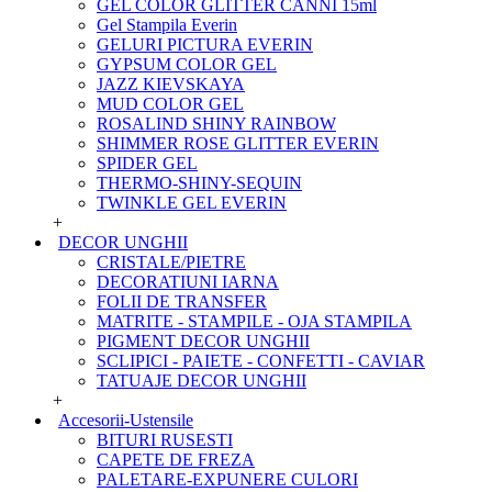
GEL COLOR GLITTER CANNI 15ml
Gel Stampila Everin
GELURI PICTURA EVERIN
GYPSUM COLOR GEL
JAZZ KIEVSKAYA
MUD COLOR GEL
ROSALIND SHINY RAINBOW
SHIMMER ROSE GLITTER EVERIN
SPIDER GEL
THERMO-SHINY-SEQUIN
TWINKLE GEL EVERIN
+
DECOR UNGHII
CRISTALE/PIETRE
DECORATIUNI IARNA
FOLII DE TRANSFER
MATRITE - STAMPILE - OJA STAMPILA
PIGMENT DECOR UNGHII
SCLIPICI - PAIETE - CONFETTI - CAVIAR
TATUAJE DECOR UNGHII
+
Accesorii-Ustensile
BITURI RUSESTI
CAPETE DE FREZA
PALETARE-EXPUNERE CULORI