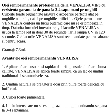
Ojei semipermanente
profesionala de la VENALISA VIP3 cu
rezistenta garantata de pana la 3-4 saptamani pe unghii!
Culorile foarte pigmentate asigura o acoperire perfecta atat pe
unghiile naturale, cat si pe unghiile artificiale. Ojele permanente
VENALISA confera un luciu puternic care nu se estompeaza in
timp. Datorita formulei inovatoare, gel lacurile VENALISA se
usuca la lampa led in doar 30 de secunde, iar la lampa UV in 120
secunde. Gel lacurile VENALISA sunt recomandate pentru saloane
si pentru acasa.
Gramaj: 7.3ml.
Avantajele ojei semipermanenta VENALISA:
1. Aplicare foarte usoara si rapida: datorita pensulei de foarte buna
calitate, VENALISA se aplica foarte simplu, ca un lac de unghii
traditional si se autoniveleaza.
2. Unghia naturala se pregateste doar prin pilire foarte delicata cu
buffer-ul.
3. Culori foarte pigmentate.
4. Luciu intens care nu se estompeaza in timp, mentinandu-se pana
la 3-4 saptamani.