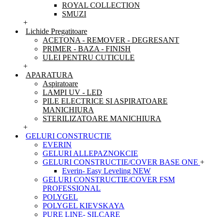
ROYAL COLLECTION
SMUZI
+
Lichide Pregatitoare
ACETONA - REMOVER - DEGRESANT
PRIMER - BAZA - FINISH
ULEI PENTRU CUTICULE
+
APARATURA
Aspiratoare
LAMPI UV - LED
PILE ELECTRICE SI ASPIRATOARE
MANICHIURA
STERILIZATOARE MANICHIURA
+
GELURI CONSTRUCTIE
EVERIN
GELURI ALLEPAZNOKCIE
GELURI CONSTRUCTIE/COVER BASE ONE
+
Everin- Easy Leveling NEW
GELURI CONSTRUCTIE/COVER FSM
PROFESSIONAL
POLYGEL
POLYGEL KIEVSKAYA
PURE LINE- SILCARE