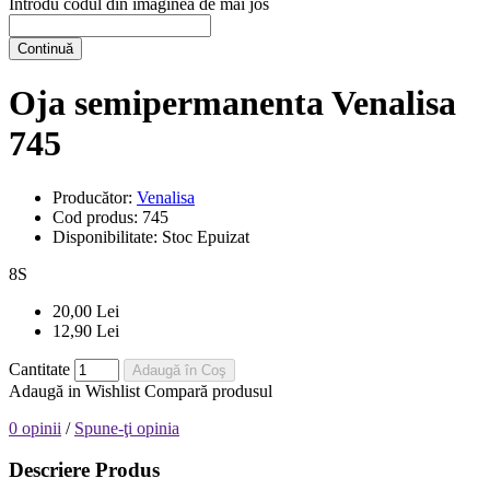
Introdu codul din imaginea de mai jos
Continuă
Oja semipermanenta Venalisa
745
Producător:
Venalisa
Cod produs:
745
Disponibilitate:
Stoc Epuizat
8
S
20,00 Lei
12,90 Lei
Cantitate
Adaugă în Coş
Adaugă in Wishlist
Compară produsul
0 opinii
/
Spune-ţi opinia
Descriere Produs