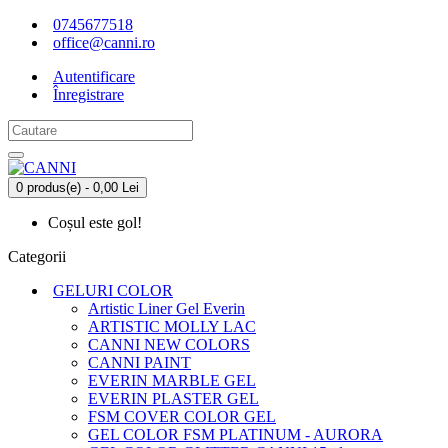
0745677518
office@canni.ro
Autentificare
Înregistrare
0 produs(e) - 0,00 Lei
Coșul este gol!
Categorii
GELURI COLOR
Artistic Liner Gel Everin
ARTISTIC MOLLY LAC
CANNI NEW COLORS
CANNI PAINT
EVERIN MARBLE GEL
EVERIN PLASTER GEL
FSM COVER COLOR GEL
GEL COLOR FSM PLATINUM - AURORA