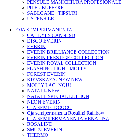
PENSULE MANICHIURA PROFESIONALE
PILE - BUFFERE
SABLOANE - TIPSURI
USTENSILE
+
OJA SEMIPERMANENTA
CAT EYES CANNI 9D
DISCO EVERIN
EVERIN
EVERIN BRILLIANCE COLLECTION
EVERIN PRESTIGE COLLECTION
EVERIN ROYAL COLLECTION
FLASHING LIGHT MOLLY
FOREST EVERIN
KIEVSKAYA- NEW NEW
MOLLY LAC- NOU!
NATALI- NEW
NATALI- SPECIAL EDITION
NEON EVERIN
OJA SEMI GDCOCO
Oja semipermanenta Rosalind Rainbow
OJA SEMIPERMANENTA VENALISA
ROSALIND
SMUZI EVERIN
THERMO