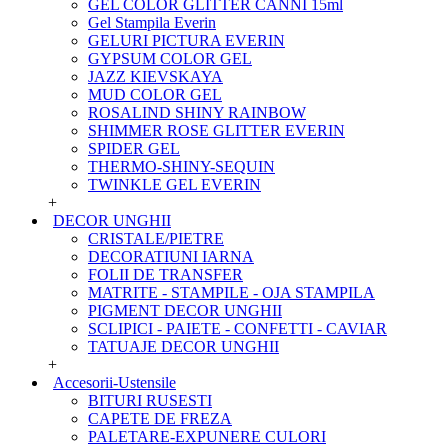
GEL COLOR GLITTER CANNI 15ml
Gel Stampila Everin
GELURI PICTURA EVERIN
GYPSUM COLOR GEL
JAZZ KIEVSKAYA
MUD COLOR GEL
ROSALIND SHINY RAINBOW
SHIMMER ROSE GLITTER EVERIN
SPIDER GEL
THERMO-SHINY-SEQUIN
TWINKLE GEL EVERIN
+
DECOR UNGHII
CRISTALE/PIETRE
DECORATIUNI IARNA
FOLII DE TRANSFER
MATRITE - STAMPILE - OJA STAMPILA
PIGMENT DECOR UNGHII
SCLIPICI - PAIETE - CONFETTI - CAVIAR
TATUAJE DECOR UNGHII
+
Accesorii-Ustensile
BITURI RUSESTI
CAPETE DE FREZA
PALETARE-EXPUNERE CULORI