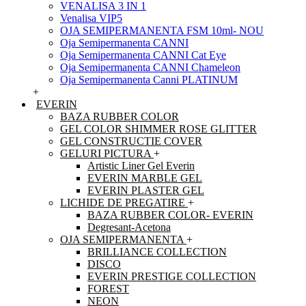
VENALISA 3 IN 1
Venalisa VIP5
OJA SEMIPERMANENTA FSM 10ml- NOU
Oja Semipermanenta CANNI
Oja Semipermanenta CANNI Cat Eye
Oja Semipermanenta CANNI Chameleon
Oja Semipermanenta Canni PLATINUM
+
EVERIN
BAZA RUBBER COLOR
GEL COLOR SHIMMER ROSE GLITTER
GEL CONSTRUCTIE COVER
GELURI PICTURA
+
Artistic Liner Gel Everin
EVERIN MARBLE GEL
EVERIN PLASTER GEL
LICHIDE DE PREGATIRE
+
BAZA RUBBER COLOR- EVERIN
Degresant-Acetona
OJA SEMIPERMANENTA
+
BRILLIANCE COLLECTION
DISCO
EVERIN PRESTIGE COLLECTION
FOREST
NEON