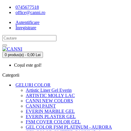
0745677518
office@canni.ro
Autentificare
Înregistrare
0 produs(e) - 0,00 Lei
Coșul este gol!
Categorii
GELURI COLOR
Artistic Liner Gel Everin
ARTISTIC MOLLY LAC
CANNI NEW COLORS
CANNI PAINT
EVERIN MARBLE GEL
EVERIN PLASTER GEL
FSM COVER COLOR GEL
GEL COLOR FSM PLATINUM - AURORA