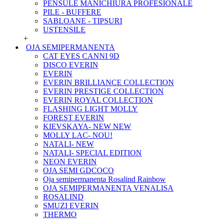
PENSULE MANICHIURA PROFESIONALE
PILE - BUFFERE
SABLOANE - TIPSURI
USTENSILE
+
OJA SEMIPERMANENTA
CAT EYES CANNI 9D
DISCO EVERIN
EVERIN
EVERIN BRILLIANCE COLLECTION
EVERIN PRESTIGE COLLECTION
EVERIN ROYAL COLLECTION
FLASHING LIGHT MOLLY
FOREST EVERIN
KIEVSKAYA- NEW NEW
MOLLY LAC- NOU!
NATALI- NEW
NATALI- SPECIAL EDITION
NEON EVERIN
OJA SEMI GDCOCO
Oja semipermanenta Rosalind Rainbow
OJA SEMIPERMANENTA VENALISA
ROSALIND
SMUZI EVERIN
THERMO