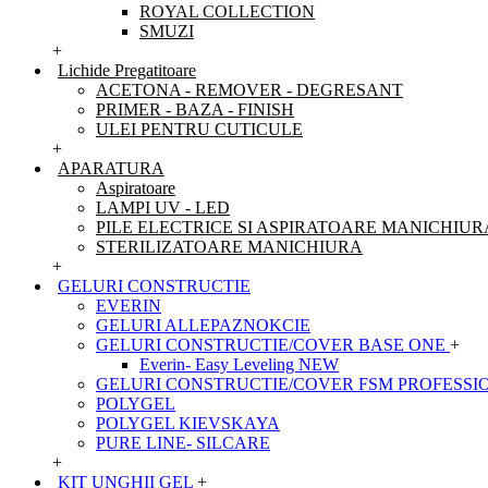
ROYAL COLLECTION
SMUZI
+
Lichide Pregatitoare
ACETONA - REMOVER - DEGRESANT
PRIMER - BAZA - FINISH
ULEI PENTRU CUTICULE
+
APARATURA
Aspiratoare
LAMPI UV - LED
PILE ELECTRICE SI ASPIRATOARE MANICHIUR
STERILIZATOARE MANICHIURA
+
GELURI CONSTRUCTIE
EVERIN
GELURI ALLEPAZNOKCIE
GELURI CONSTRUCTIE/COVER BASE ONE
+
Everin- Easy Leveling NEW
GELURI CONSTRUCTIE/COVER FSM PROFESSI
POLYGEL
POLYGEL KIEVSKAYA
PURE LINE- SILCARE
+
KIT UNGHII GEL
+