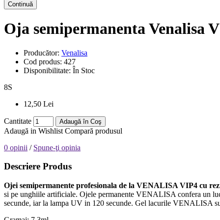
Continuă
Oja semipermanenta Venalisa V
Producător:
Venalisa
Cod produs:
427
Disponibilitate:
În Stoc
8
S
12,50 Lei
Cantitate
Adaugă în Coş
Adaugă in Wishlist
Compară produsul
0 opinii
/
Spune-ţi opinia
Descriere Produs
Ojei semipermanente
profesionala de la VENALISA VIP4 cu rezis
si pe unghiile artificiale. Ojele permanente VENALISA confera un luc
secunde, iar la lampa UV in 120 secunde. Gel lacurile VENALISA sun
Gramaj: 7.3ml.